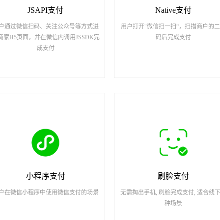
JSAPI支付
Native支付
户通过微信扫码、关注公众号等方式进
用户打开"微信扫一扫“，扫描商户的
商家H5页面，并在微信内调用JSSDK完
码后完成支付
成支付
小程序支付
刷脸支付
户在微信小程序中使用微信支付的场景
无需掏出手机, 刷脸完成支付, 适合线
种场景