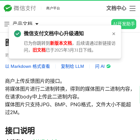
文档中心
产品文档
AI开发助手
微信支付文档中心升级通知
图片上传接口
已为你跳转到
新版本文档
，后续请通过新链接访
问，
旧文档
已于2025年3月31日下线。
更新时间：2025.09.01
以 Markdown 格式查看
|
复制给 LLM
|
问 AI
商户上传反馈图片的接口。
将媒体图片进行二进制转换，得到的媒体图片二进制内容，
在请求body中上传此二进制内容。
媒体图片只支持JPG、BMP、PNG格式，文件大小不能超
过2M。
接口说明