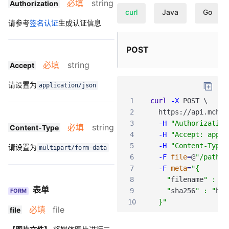
必填
string
Authorization
curl
Java
Go
请参考
签名认证
生成认证信息
POST
必填
string
Accept
请设置为
application/json
1
curl
-X
POST
\
2
https
:
/
/api
.mch
.w
3
-H
"Authorization
必填
string
Content-Type
4
-H
"Accept: appli
5
-H
"Content-Type:
请设置为
multipart/form-data
6
-F
file
=
@
"/path/t
7
-F
meta
=
"{
8
    "
filename
" : "
f
表单
9
    "
sha256
" : "
hjk
FORM
10
  }"
必填
file
file