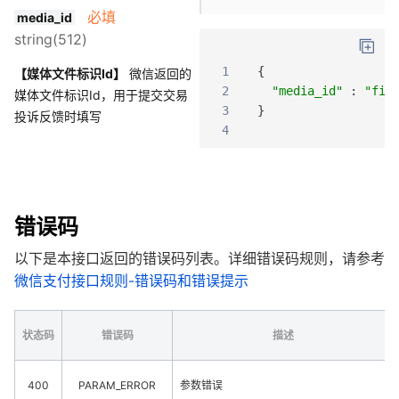
必填
media_id
string(512)
1
{
【媒体文件标识Id】
微信返回的
2
"media_id"
:
"fil
媒体文件标识Id，用于提交交易
3
}
投诉反馈时填写
4
错误码
以下是本接口返回的错误码列表。详细错误码规则，请参考
微信支付接口规则-错误码和错误提示
状态码
错误码
描述
400
PARAM_ERROR
参数错误