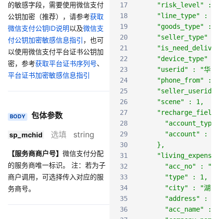
的敏感字段，需要使用微信支付
17
    "risk_level" : 
18
    "line_type" : 1
公钥加密（推荐），请参考
获取
19
    "goods_type" : 
微信支付公钥ID说明
以及
微信支
20
    "seller_type" :
付公钥加密敏感信息指引
，也可
21
    "is_need_delive
以使用微信支付平台证书公钥加
22
    "device_type" :
密，参考
获取平台证书序列号
、
23
    "userid" : "华
平台证书加密敏感信息指引
24
    "phone_from" : 
25
    "seller_useri
26
    "scene" : 1,
27
    "recharge_field
包体参数
BODY
28
      "account_type
选填
string
29
      "account" : "
sp_mchid
30
    },
【服务商商户号】
微信支付分配
31
    "living_expense
的服务商唯一标识。 注：若为子
32
      "acc_no" : "1
商户调用，可选择传入对应的服
33
      "type" : 1,
34
      "city" : "湖
务商号。
35
      "address"
36
      "acc_name" :