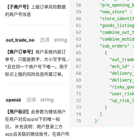
58
    "pre_opening_be
【子商户号】
上报订单风险数据
59
    "new_store" : f
的商户号信息
60
    "store_identifi
61
    "goods_listing_
62
    "combine_out_tr
选填
string
63
    "combine_mchid"
out_trade_no
64
    "sub_orders" : 
【商户订单号】
商户系统内部订
65
      {
单号，只能是数字、大小写字母_-
66
        "out_trade_
*且在同一个商户号下唯一。用于
67
        "mch_id" : 
68
        "delivery_p
标识上报的风险信息所属订单。
69
        "delivery_c
70
        "risky_good
71
        "user_risk_
选填
string
openid
72
        "sp_risk_le
73
      }
【用户标识】
此参数为微信用户
74
    ]    
在商户对应appid下的唯一标
75
  }'
识。 补充说明：用户登录三方
app且关联的微信账号，在商户所