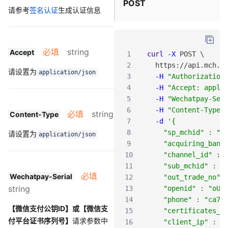
POST
请参考
签名认证
生成认证信息
必填
string
Accept
1
curl
-X
POST
\
2
https
:
/
/api
.mch
.w
请设置为
application/json
3
-H
"Authorization
4
-H
"Accept: appli
5
-H
"Wechatpay-Ser
6
-H
"Content-Type:
必填
string
Content-Type
7
-d
'{
8
    "sp_mchid" : "1
请设置为
application/json
9
    "acquiring_bank
10
    "channel_id" : 
11
    "sub_mchid" : "
必填
Wechatpay-Serial
12
    "out_trade_no" 
string
13
    "openid" : "oUp
14
    "phone" : "ca77
【微信支付公钥ID】或【微信支
15
    "certificates_n
付平台证书序列号】
请求参数中
16
    "client_ip" : "