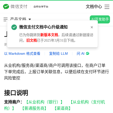
文档中心
产品文档
AI开发助手
微信支付文档中心升级通知
上报订单关联信息
已为你跳转到
新版本文档
，后续请通过新链接访
问，
旧文档
已于2025年3月31日下线。
更新时间：2025.01.09
以 Markdown 格式查看
|
复制给 LLM
|
问 AI
从业机构/服务商/渠道商/商户可调用该接口，在商户订单
下单完成后，上报订单关联信息，以便后续在支付环节进行
风险管控
接口说明
支持商户：
【从业机构（银行）】 【从业机构（支付机
构）】 【普通服务商】 【渠道商】