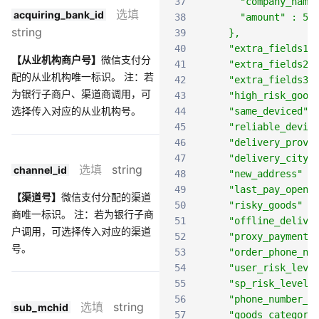
37
      "company_nam
选填
acquiring_bank_id
38
      "amount" : 50
string
39
    },
40
    "extra_fields1"
【从业机构商户号】
微信支付分
41
    "extra_fields2"
配的从业机构唯一标识。 注：若
42
    "extra_fields3"
为银行子商户、渠道商调用，可
43
    "high_risk_good
选择传入对应的从业机构号。
44
    "same_deviced" 
45
    "reliable_devic
46
    "delivery_provi
47
    "delivery_city"
选填
string
channel_id
48
    "new_address" :
49
    "last_pay_openi
【渠道号】
微信支付分配的渠道
50
    "risky_goods" :
商唯一标识。 注：若为银行子商
51
    "offline_delive
户调用，可选择传入对应的渠道
52
    "proxy_payment"
号。
53
    "order_phone_nu
54
    "user_risk_leve
55
    "sp_risk_level"
56
    "phone_number_l
选填
string
sub_mchid
57
    "goods_category