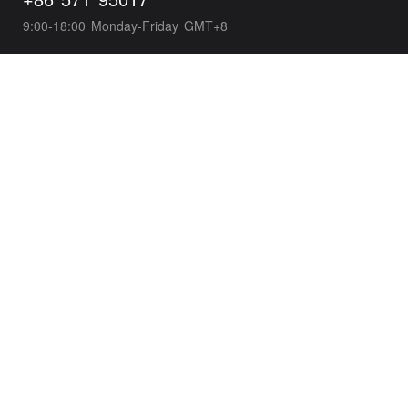
9:00-18:00 Monday-Friday GMT+8
Business Development
wxpayglobal@tencent.com
Developer Support
wepayTS@tencent.com
Wechat Pay Global
About Tenpay
Powered By Tencent & Tenpay Copyright© 2005-2026 Tenpay All
Rights Reserved.