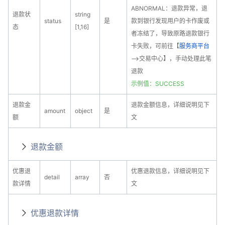
ABNORMAL：退款异常，退
退款状
string
status
是
款到银行发现用户的卡作废或
态
[1,16]
者冻结了，导致原路退款银行
卡失败，可前往【
服务商平台
—>交易中心】，手动处理此笔
退款
示例值：SUCCESS
退款金
退款金额信息，详细说明见下
amount
object
是
额
文
退款金额
优惠退
优惠退款信息，详细说明见下
detail
array
否
款详情
文
优惠退款详情