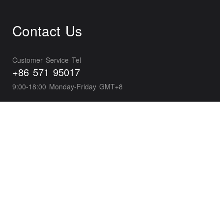
Contact Us
Customer Service Tel
+86 571 95017
9:00-18:00 Monday-Friday GMT+8
Business Development
wxpayglobal@tencent.com
Developer Support
wepayTS@tencent.com