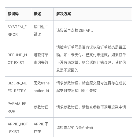
42
}
43
]
错误码
描述
解决方案
44
}
SYSTEM_E
接口返回
请尝试再次掉调用API。
RROR
错误
请检查订单号是否有误以及订单状态是否正
REFUND_N
退款订单
确，如：未支付、已支付未退款，如果订单
OT_EXIST
查询失败
下没有退款单，则会返回此错误码，其他信
息是不返回的
BIZERR_NE
无效trans
请求参数错误，检查原交易号是否存在或发
ED_RETRY
action_id
起支付交易接口返回失败
PARAM_ER
参数错误
请求参数错误，请检查参数再调用退款申请
ROR
APPID_NOT
APPID不
请检查APPID是否正确
_EXIST
存在