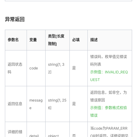
异常返回
类型[长度
参数名
变量
必填
描述
限制]
错误码，枚举值见错误
返回状态
string[1, 3
码列表
code
是
码
2]
示例值：INVALID_REQ
UEST
返回信息，如非空，为
messag
string[1, 25
错误原因
返回信息
是
e
6]
示例值：参数格式校验
错误
当code为PARAM_ERR
详细的错
detail
object
否
OR时返回，详细说明见