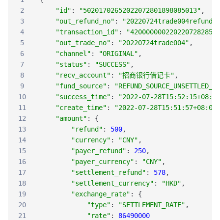
30
"refund_amount"
:
250
,
2
"id"
:
"50201702652022072801898085013"
,
31
"currency"
:
"CNY"
3
"out_refund_no"
:
"20220724trade004refund0
32
}
4
"transaction_id"
:
"4200000002202207282853
33
]
5
"out_trade_no"
:
"20220724trade004"
,
34
}
6
"channel"
:
"ORIGINAL"
,
7
"status"
:
"SUCCESS"
,
8
"recv_account"
:
"招商银行借记卡"
,
9
"fund_source"
:
"REFUND_SOURCE_UNSETTLED_F
10
"success_time"
:
"2022-07-28T15:52:15+08:0
11
"create_time"
:
"2022-07-28T15:51:57+08:00
12
"amount"
:
{
13
"refund"
:
500
,
14
"currency"
:
"CNY"
,
15
"payer_refund"
:
250
,
16
"payer_currency"
:
"CNY"
,
17
"settlement_refund"
:
578
,
18
"settlement_currency"
:
"HKD"
,
19
"exchange_rate"
:
{
20
"type"
:
"SETTLEMENT_RATE"
,
21
"rate"
:
86490000