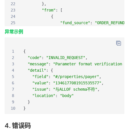
22
}
,
23
"from"
:
[
24
{
25
"fund_source"
:
"ORDER_REFUNDA
26
"amount"
:
300
异常示例
27
}
,
28
{
29
"fund_source"
:
"FUNDS_REFUNDA
1
{
30
"amount"
:
200
2
"code"
:
"INVALID_REQUEST"
,
31
}
3
"message"
:
"Parameter format verification er
32
]
4
"detail"
:
{
33
}
,
5
"field"
:
"#/properties/payer"
,
34
"detail"
:
[
6
"value"
:
"1346177081915535577"
,
35
{
7
"issue"
:
"与ALLOF schema不符"
,
36
"promotion_id"
:
"11006096908"
,
8
"location"
:
"body"
37
"scope"
:
"GLOBAL"
,
9
}
38
"type"
:
"COUPON"
,
10
}
39
"amount"
:
500
,
40
"refund_amount"
:
250
,
4. 错误码
41
"currency"
:
"CNY"