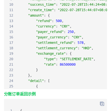
10
"success_time"
:
"2022-07-28T15:44:24+08:0
11
"create_time"
:
"2022-07-28T15:44:07+08:00
12
"amount"
:
{
13
"refund"
:
500
,
14
"currency"
:
"CNY"
,
15
"payer_refund"
:
250
,
16
"payer_currency"
:
"CNY"
,
17
"settlement_refund"
:
578
,
18
"settlement_currency"
:
"HKD"
,
19
"exchange_rate"
:
{
20
"type"
:
"SETTLEMENT_RATE"
,
21
"rate"
:
86500000
22
}
23
}
,
24
"detail"
:
[
25
{
26
"promotion_id"
:
"11006096615"
,
分账订单返回示例
27
"scope"
:
"GLOBAL"
,
28
"type"
:
"COUPON"
,
29
"amount"
:
500
,
1
{