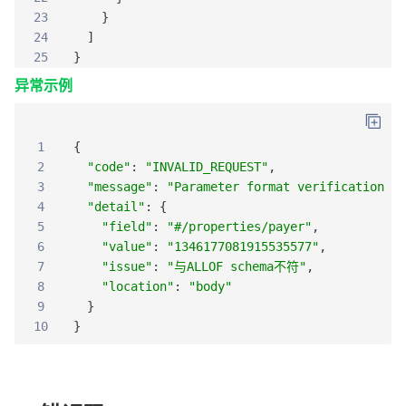
23
}
24
]
25
}
异常示例
1
{
2
"code"
:
"INVALID_REQUEST"
,
3
"message"
:
"Parameter format verification er
4
"detail"
:
{
5
"field"
:
"#/properties/payer"
,
6
"value"
:
"1346177081915535577"
,
7
"issue"
:
"与ALLOF schema不符"
,
8
"location"
:
"body"
9
}
10
}