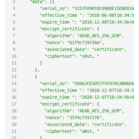
2
"data"
:
[
{
3
"serial_no"
:
"5157F09EFDC096DE15EBE81A47
4
"effective_time "
:
"2018-06-08T10:34:56+
5
"expire_time "
:
"2018-12-08T10:34:56+08:
6
"encrypt_certificate"
:
{
7
"algorithm"
:
"AEAD_AES_256_GCM"
,
8
"nonce"
:
"61f9c719728a"
,
9
"associated_data"
:
"certificate"
,
10
"ciphertext"
:
"sRvt… "
11
}
12
}
,
13
{
14
"serial_no"
:
"50062CE505775F070CAB06E697
15
"effective_time "
:
"2018-12-07T10:34:56+
16
"expire_time "
:
"2020-12-07T10:34:56+08:
17
"encrypt_certificate"
:
{
18
"algorithm"
:
"AEAD_AES_256_GCM"
,
19
"nonce"
:
"35f9c719727b"
,
20
"associated_data"
:
"certificate"
,
21
"ciphertext"
:
"aBvt… "
22
}