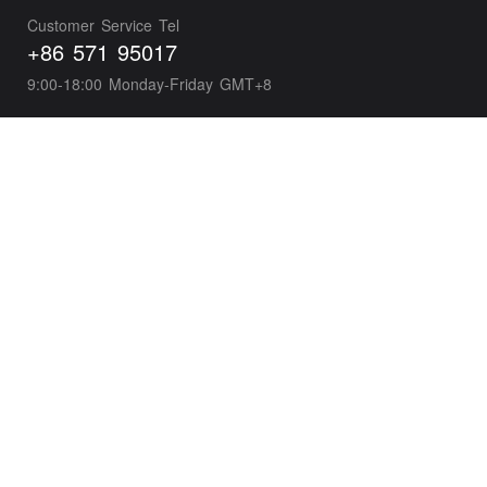
Customer Service Tel
+86 571 95017
9:00-18:00 Monday-Friday GMT+8
Business Development
wxpayglobal@tencent.com
Developer Support
wepayTS@tencent.com
Wechat Pay Global
About Tenpay