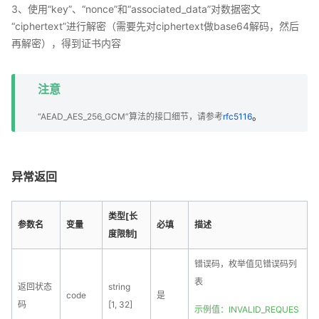
3、使用“key”、“nonce”和“associated_data”对数据密文
“ciphertext”进行解密（需要先对ciphertext做base64解码，然后
再解密），得到证书内容
注意
。
“AEAD_AES_256_GCM”算法的接口细节，请参考
rfc5116
异常返回
类型[长
参数名
变量
必填
描述
度限制]
错误码，枚举值见错误码列
表
返回状态
string
code
是
码
[1, 32]
示例值：INVALID_REQUES