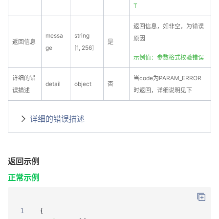
T
返回信息，如非空，为错误
messa
string
原因
返回信息
是
ge
[1, 256]
示例值：参数格式校验错误
详细的错
当code为PARAM_ERROR
detail
object
否
误描述
时返回，详细说明见下
详细的错误描述
返回示例
正常示例
1
{