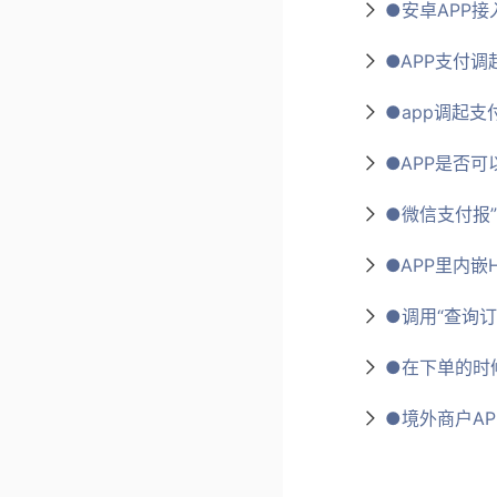
●安卓APP
●APP支付
●app调起支付
●APP是否可
●微信支付报”AP
●APP里内嵌
●调用“查询订
●在下单的时
●境外商户A