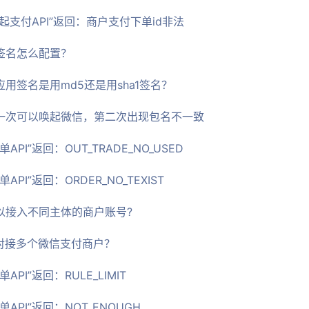
唤起支付API”返回：商户支付下单id非法
用签名怎么配置？
应用签名是用md5还是用sha1签名？
第一次可以唤起微信，第二次出现包名不一致
API”返回：OUT_TRADE_NO_USED
API”返回：ORDER_NO_TEXIST
可以接入不同主体的商户账号?
何对接多个微信支付商户？
API”返回：RULE_LIMIT
单API”返回：NOT_ENOUGH