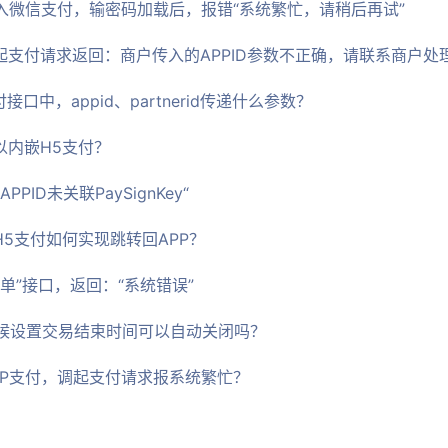
接入微信支付，输密码加载后，报错“系统繁忙，请稍后再试”
调起支付请求返回：商户传入的APPID参数不正确，请联系商户处
接口中，appid、partnerid传递什么参数？
以内嵌H5支付？
PID未关联PaySignKey“
H5支付如何实现跳转回APP？
单”接口，返回：“系统错误”
候设置交易结束时间可以自动关闭吗？
PP支付，调起支付请求报系统繁忙？