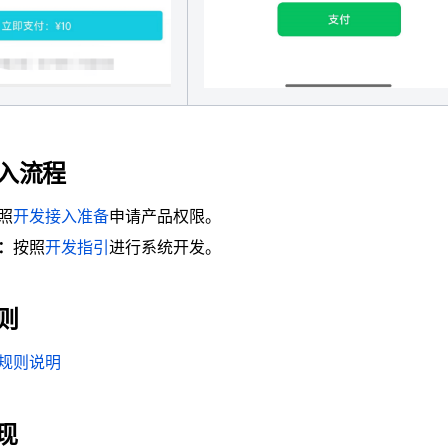
入流程
照
开发接入准备
申请产品权限。
：
按照
开发指引
进行系统开发。
则
规则说明
现