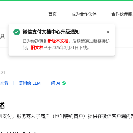
首页
成为合作伙伴
合作伙伴能
微信支付文档中心升级通知
工具
更新日志
已为你跳转到
新版本文档
，后续请通过新链接访
问，
旧文档
已于2025年3月31日下线。
.21
式查看
|
复制给 LLM
|
问 AI
述
API支付，服务商为子商户（也叫特约商户）提供在微信客户端