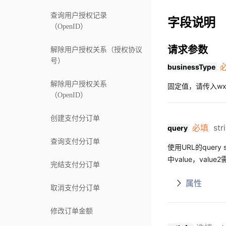
查询用户授权记录
字段说明
（OpenID）
请求参数
解除用户授权关系（授权协议
号）
businessType
解除用户授权关系
固定值，请传入wxpa
（OpenID）
创建支付分订单
必填
str
query
查询支付分订单
使用URL的query 
中value，value
完结支付分订单
属性
取消支付分订单
修改订单金额