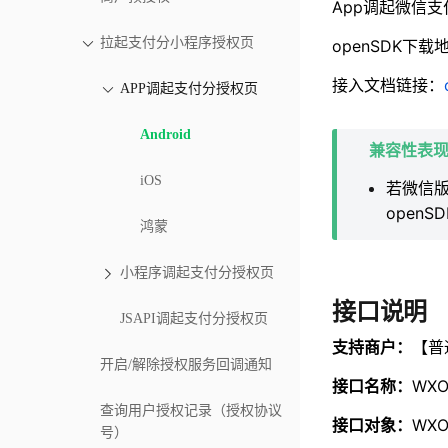
App调起微信支
拉起支付分小程序授权页
openSDK下载
接入文档链接：
APP调起支付分授权页
Android
兼容性表
iOS
若微信版
open
鸿蒙
小程序调起支付分授权页
接口说明
JSAPI调起支付分授权页
支持商户：
【普
开启/解除授权服务回调通知
接口名称：
WXO
查询用户授权记录（授权协议
接口对象：
WXOp
号）