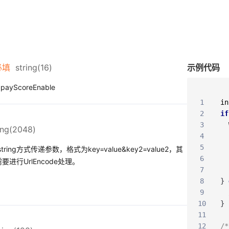
必填
string(16)
示例代码
yScoreEnable
1
in
2
if
3
ing(2048)
4
5
string方式传递参数，格式为key=value&key2=value2，其
6
2需要进行UrlEncode处理。
7
8
}
9
10
}
11
12
/