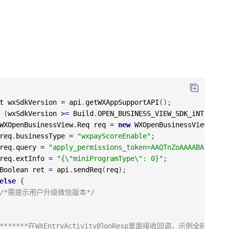
t
wxSdkVersion
=
api
.
getWXAppSupportAPI
(
)
;
(
wxSdkVersion
>
=
Build
.
OPEN_BUSINESS_VIEW_SDK_iNT
)
{
WXOpenBusinessView
.
Req
req
=
new
WXOpenBusinessView
.
Req
(
req
.
businessType
=
"wxpayScoreEnable"
;
req
.
query
=
"apply_permissions_token=AAQTnZoAAAABAAAAAAA
req
.
extInfo
=
"{\"miniProgramType\": 0}"
;
Boolean
ret
=
api
.
sendReq
(
req
)
;
else
{
/*需提示用户升级微信版本*/
********在WXEntryActivity的onResp里面接收回调，示例全码*****