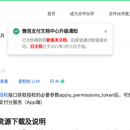
首页
成为合作伙伴
合作伙伴能
微信支付文档中心升级通知
工具
更新日志
已为你跳转到
新版本文档
，后续请通过新链接访
问，
旧文档
已于2025年3月31日下线。
.25
式查看
|
复制给 LLM
|
问 AI
授权
接口获取授权的必要参数apply_permissions_token
支付分服务（App端）
DK资源下载及说明