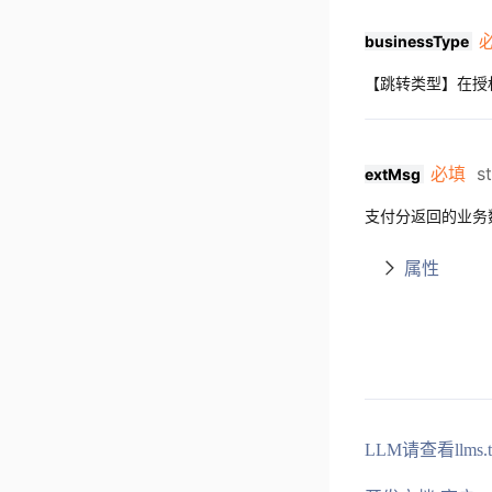
businessType
【跳转类型】在授权场
必填
s
extMsg
支付分返回的业务数
属性
LLM请查看llms.t