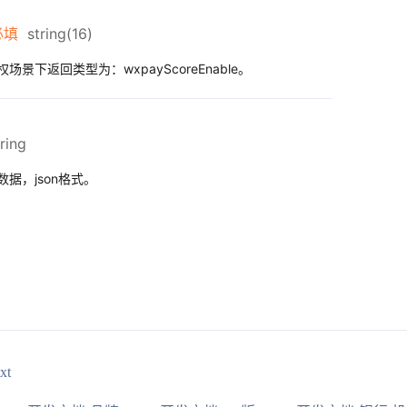
必填
string(16)
景下返回类型为：wxpayScoreEnable。
tring
据，json格式。
xt