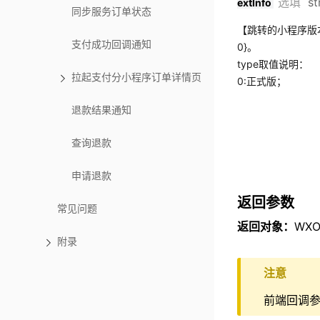
选填
st
extInfo
同步服务订单状态
【跳转的小程序版本】
支付成功回调通知
0}。
type取值说明：
拉起支付分小程序订单详情页
0:正式版；
退款结果通知
查询退款
申请退款
返回参数
常见问题
返回对象：
WXOp
附录
注意
前端回调