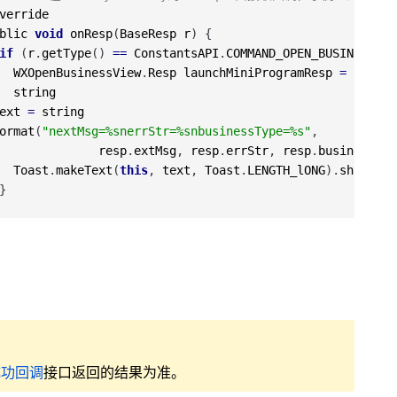
verride
blic
void
onResp
(
BaseResp
r
)
{
if
(
r
.
getType
(
)
==
ConstantsAPI
.
COMMAND_OPEN_BUSINESS_VI
WXOpenBusinessView
.
Resp
launchMiniProgramResp
=
(
WXOpe
string
ext
=
string
ormat
(
"nextMsg=%snerrStr=%snbusinessType=%s"
,
resp
.
extMsg
,
resp
.
errStr
,
resp
.
businessTyp
Toast
.
makeText
(
this
,
text
,
Toast
.
LENGTH_lONG
)
.
show
(
)
;
}
成功回调
接口返回的结果为准。