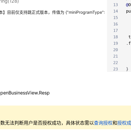
ring(128)
13
@
O
14
pu
目前仅支持跳正式版本，传值为 {"miniProgramType":
15
16
17
18
t
19
.
f
20
21
22
23
}
enBusinessView.Resp
参数无法判断用户是否授权成功，具体状态需以
查询授权
和
授权