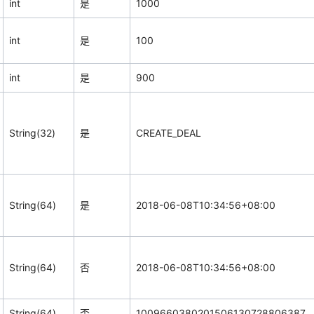
int
是
1000
int
是
100
int
是
900
String(32)
是
CREATE_DEAL
String(64)
是
2018-06-08T10:34:56+08:00
String(64)
否
2018-06-08T10:34:56+08:00
String(64)
否
1009660380201506130728806387