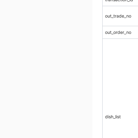
out_trade_no
out_order_no
dish_list