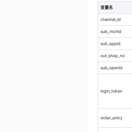
变量名
channel_id
sub_mchid
sub_appid
out_shop_no
sub_openid
login_token
order_entry