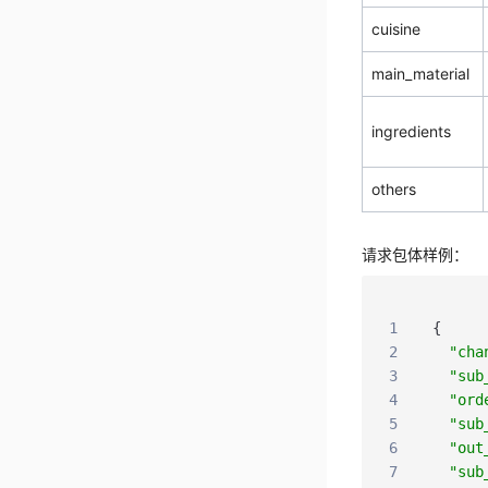
cuisine
main_material
ingredients
others
请求包体样例：
1
{
2
"cha
3
"sub
4
"ord
5
"sub
6
"out
7
"sub