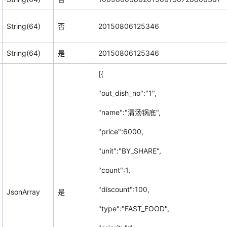
String(64)
否
20150806125346
String(64)
是
20150806125346
[{
"out_dish_no":"1",
"name":"清汤锅底",
"price":6000,
"unit":"BY_SHARE",
"count":1,
"discount":100,
JsonArray
是
"type":"FAST_FOOD",