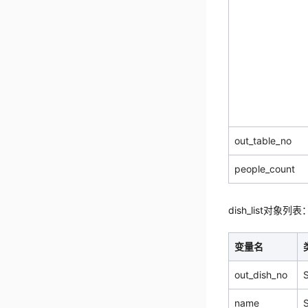
out_table_no
people_count
dish_list对象列表
变量名
out_dish_no
S
name
S