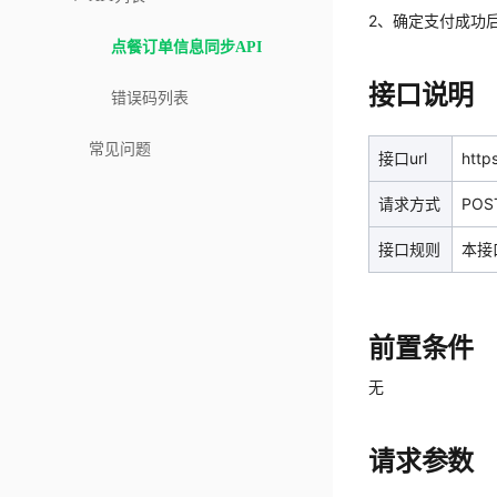
2、确定支付成功后上
点餐订单信息同步API
接口说明
错误码列表
常见问题
接口url
http
请求方式
POS
接口规则
本接
前置条件
无
请求参数