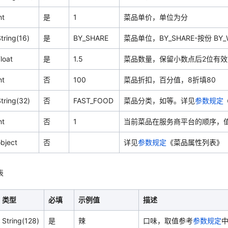
nt
是
1
菜品单价，单位为分
tring(16)
是
BY_SHARE
菜品单位，BY_SHARE-按份 BY_
loat
是
1.5
菜品数量，保留小数点后2位有效
nt
否
100
菜品折扣，百分值，8折填80
tring(32)
否
FAST_FOOD
菜品分类，如等。详见
参数规定
nt
否
1
当前菜品在服务商平台的顺序，值
bject
否
详见
参数规定
《菜品属性列表》
表
类型
必填
示例值
描述
String(128)
是
辣
口味，取值参考
参数规定
中