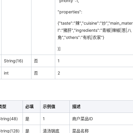
"priority":1,
"properties":
{"taste":"辣","cuisine":"炒","main_mater
l":"猪肝","ingredients":"青椒|辣椒|葱|八
角","others":"有机|农家"}
}]
String(16)
否
1
int
否
2
：
类型
必填
示例值
描述
tring(48)
是
1
商户菜品ID
tring(128)
是
清汤锅底
菜品名称