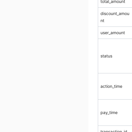
total_amount
discount_amou
nt
user_amount
status
action_time
pay_time
transaction_id