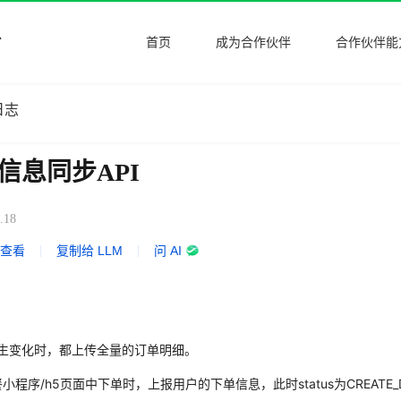
首页
成为合作伙伴
合作伙伴能
日志
信息同步API
.18
式查看
|
复制给 LLM
|
问 AI
生变化时，都上传全量的订单明细。
程序/h5页面中下单时，上报用户的下单信息，此时status为CREATE_D