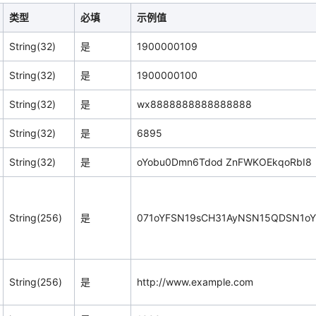
类型
必填
示例值
String(32)
是
1900000109
String(32)
是
1900000100
String(32)
是
wx8888888888888888
String(32)
是
6895
String(32)
是
oYobu0Dmn6Tdod ZnFWKOEkqoRbI8
String(256)
是
071oYFSN19sCH31AyNSN15QDSN1oY
String(256)
是
http://www.example.com