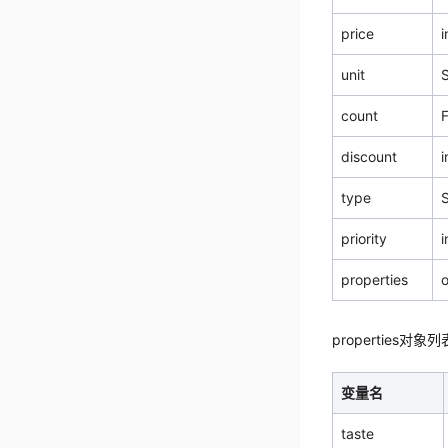
price
i
unit
S
count
F
discount
i
type
S
priority
i
properties
o
properties对象列
变量名
taste