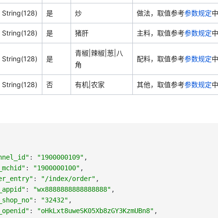
String(128)
是
炒
做法，取值参考
参数规定
中
String(128)
是
猪肝
主料，取值参考
参数规定
中
青椒|辣椒|葱|八
String(128)
是
配料，取值参考
参数规定
中
角
String(128)
否
有机|农家
其他，取值参考
参数规定
中
nnel_id"
:
"1900000109"
,
_mchid"
:
"1900000100"
,
er_entry"
:
"/index/order"
,
_appid"
:
"wx8888888888888888"
,
_shop_no"
:
"32432"
,
_openid"
:
"oHkLxt8uweSK05Xb8zGY3KzmUBn8"
,