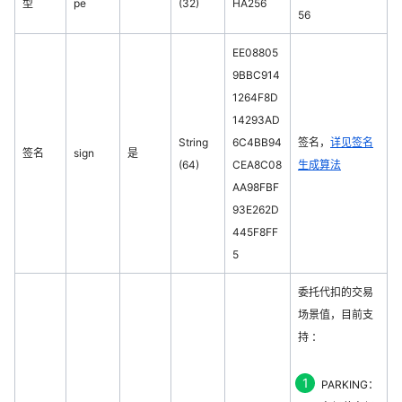
型
pe
(32)
HA256
56
EE08805
9BBC914
1264F8D
14293AD
String
6C4BB94
签名，
详见签名
签名
sign
是
(64)
CEA8C08
生成算法
AA98FBF
93E262D
445F8FF
5
委托代扣的交易
场景值，目前支
持 ：
PARKING：