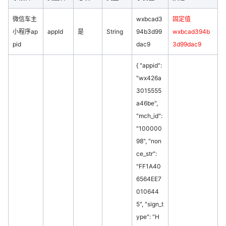
微信车主
wxbcad3
固定值
小程序ap
appId
是
String
94b3d99
wxbcad394b
pid
dac9
3d99dac9
{ "appid":
"wx426a
3015555
a46be",
"mch_id":
"100000
98", "non
ce_str":
"FF1A40
6564EE7
010644
5", "sign_t
ype": "H