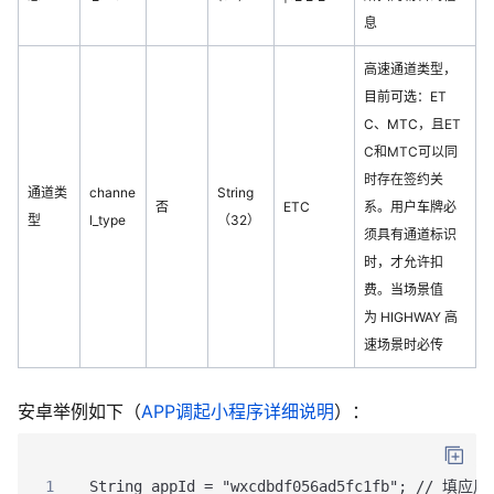
息
高速通道类型，
目前可选：ET
C、MTC
，且ET
C和MTC可以同
时存在签约关
通道类
channe
String
否
ETC
系
。用户车牌必
型
l_type
（32）
须具有通道标识
时，才允许扣
费。当场景值
为 HIGHWAY 高
速场景时必传
安卓举例如下（
APP调起小程序详细说明
）：
1
String appId = "wxcdbdf056ad5fc1fb"; // 填应用