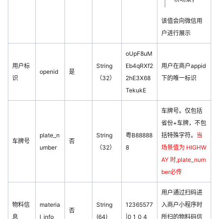
该值会向微信用
户进行展示
oUpF8uM
用户标
String
Eb4qRXf2
用户在商户appid
openid
是
识
（32）
2hE3X68
下的唯一标识
TekukE
车牌号。仅包括
省份+车牌，不包
plate_n
String
粤B88888
括特殊字符。
当
车牌号
否
umber
（32）
8
场景值为 HIGHW
AY 时,plate_num
ber必传
用户通过扫码进
物料信
materia
String
12365577
入商户小程序时
否
息
l_info
(64)
|0_1_0_4
所扫的物料码信