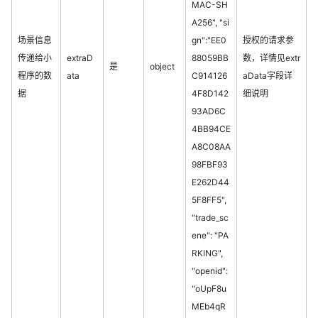
MAC-SH
A256", "si
场景信息
gn":"EE0
授权的请求参
传递给小
extraD
88059BB
数，详情见extr
是
object
程序的数
ata
C914126
aData字段详
据
4F8D142
细说明
93AD6C
4BB94CE
A8C08AA
98FBF93
E262D44
5F8FF5",
"trade_sc
ene": "PA
RKING",
"openid":
"oUpF8u
MEb4qR