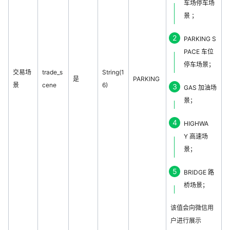
车场停车场
景 ；
PARKING S
PACE 车位
停车场景；
交易场
trade_s
String(1
是
PARKING
景
cene
6)
GAS 加油场
景；
HIGHWA
Y 高速场
景；
BRIDGE 路
桥场景；
该值会向微信用
户进行展示