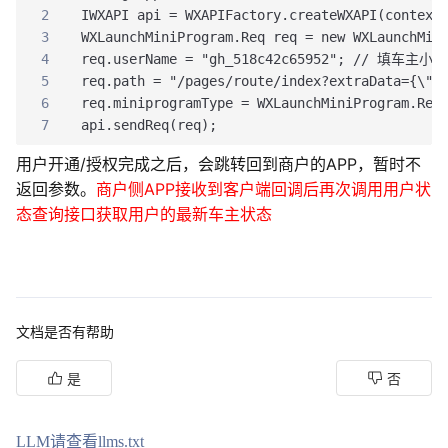
2
IWXAPI api = WXAPIFactory.createWXAPI(context
3
WXLaunchMiniProgram.Req req = new WXLaunchMin
4
req.userName = "gh_518c42c65952"; // 填车主
5
req.path = "/pages/route/index?extraData={\
6
req.miniprogramType = WXLaunchMiniProgram.Req
7
api.sendReq(req);
用户开通/授权完成之后，会跳转回到商户的APP，暂时不
返回参数。
商户侧APP接收到客户端回调后再次调用用户状
态查询接口获取用户的最新车主状态
文档是否有帮助
是
否
LLM请查看llms.txt