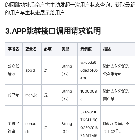
的回跳地址后商户需主动发起一次用户状态查询，获取最新
的用户车主状态展示给用户
3.APP跳转接口调用请求说明
字段名
变量名
必填
类型
示例值
描述
wxcbda9
公众账
String
微信支付分配的
appid
是
6de0b165
号id
(32)
公众账号id
486
String
1000009
微信支付分配的
商户号
mch_id
是
(32)
8
商户号
5K8264IL
TKCH16C
随机字
nonce_
String
随机字符串，不
是
Q2502SI8
符串
str
(32)
长于32位。
ZNMTM6