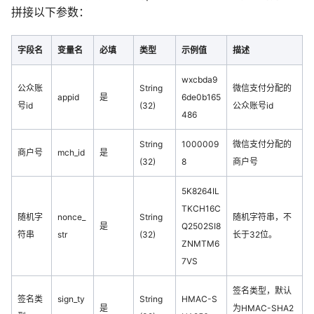
拼接以下参数：
字段名
变量名
必填
类型
示例值
描述
wxcbda9
公众账
String
微信支付分配的
appid
是
6de0b165
号id
(32)
公众账号id
486
String
1000009
微信支付分配的
商户号
mch_id
是
(32)
8
商户号
5K8264IL
TKCH16C
随机字
nonce_
String
随机字符串，不
是
Q2502SI8
符串
str
(32)
长于32位。
ZNMTM6
7VS
签名类型，默认
签名类
sign_ty
String
HMAC-S
是
为HMAC-SHA2