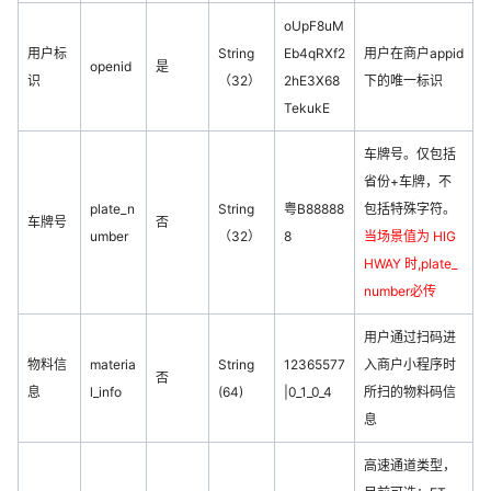
oUpF8uM
用户标
String
Eb4qRXf2
用户在商户appid
openid
是
识
（32）
2hE3X68
下的唯一标识
TekukE
车牌号。仅包括
省份+车牌，不
plate_n
String
粤B88888
包括特殊字符。
车牌号
否
umber
（32）
8
当场景值为 HIG
HWAY 时,plate_
number必传
用户通过扫码进
物料信
materia
String
12365577
入商户小程序时
否
息
l_info
(64)
|0_1_0_4
所扫的物料码信
息
高速通道类型，