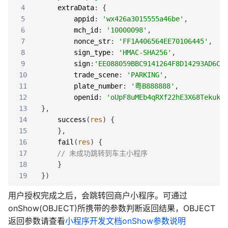
4
extraData
:
{
5
appid
:
'wx426a3015555a46be'
,
6
mch_id
:
'10000098'
,
7
nonce_str
:
'FF1A406564EE70106445'
,
8
sign_type
:
'HMAC-SHA256'
,
9
sign
:
'EE088059BBC9141264F8D14293AD6C4
10
trade_scene
:
'PARKING'
,
11
plate_number
:
'粤B888888'
,
12
openid
:
'oUpF8uMEb4qRXf22hE3X68TekukE
13
}
,
14
success
(
res
)
{
15
}
,
16
fail
(
res
)
{
17
// 未成功跳转到车主小程序
18
}
19
}
)
用户授权完成之后，会跳转回商户小程序。可通过
onShow(OBJECT)所携带的参数判断返回结果，OBJECT
返回参数请查看
小程序开发文档onShow参数说明