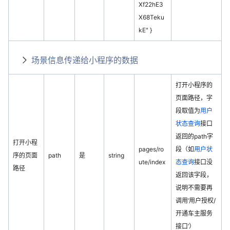
Xf22hE3
X68Teku
kE" }
场景信息传递给小程序的数据
打开小程序的
页面路径，字
段取值为
用户
状态查询
接口
返回的path字
打开小程
pages/ro
段（如
用户状
序的页面
path
是
string
ute/index
态查询
接口没
路径
返回该字段，
说明不需要再
调用‘用户授权/
开通车主服务
接口’）