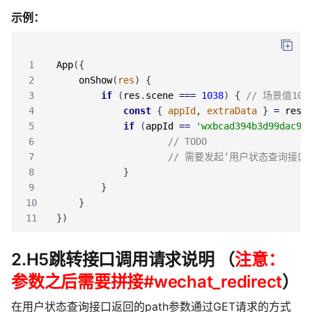
示例：
1
App
(
{
2
onShow
(
res
)
{
3
if
(
res
.
scene
===
1038
)
{
// 场景值1
4
const
{
appId
,
extraData
}
=
res
.
5
if
(
appId
==
'wxbcad394b3d99dac9'
6
// TODO
7
// 需要发起‘用户状态查询接口
8
}
9
}
10
}
11
}
)
2.H5跳转接口调用请求说明 （
注意：
参数之后需要拼接#wechat_redirect
）
在用户状态查询接口返回的path参数通过GET请求的方式