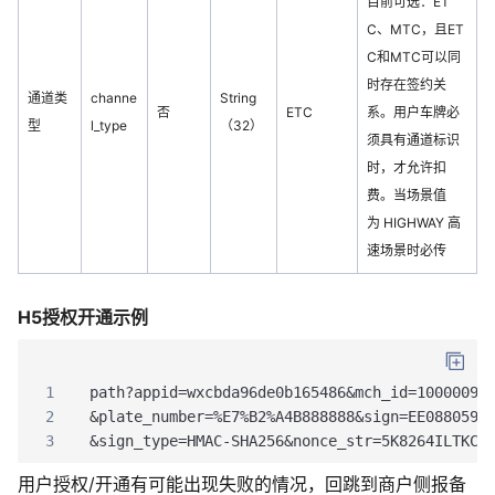
目前可选：ET
C、MTC，且ET
C和MTC可以同
时存在签约关
通道类
channe
String
否
ETC
系
。用户车牌必
型
l_type
（32）
须具有通道标识
时，才允许扣
费。当场景值
为 HIGHWAY 高
速场景时必传
H5授权开通示例
1
path?appid=wxcbda96de0b165486&mch_id=10000098
2
&plate_number=%E7%B2%A4B888888&sign=EE088059B
3
&sign_type=HMAC-SHA256&nonce_str=5K8264ILTKCH
用户授权/开通有可能出现失败的情况，回跳到商户侧报备