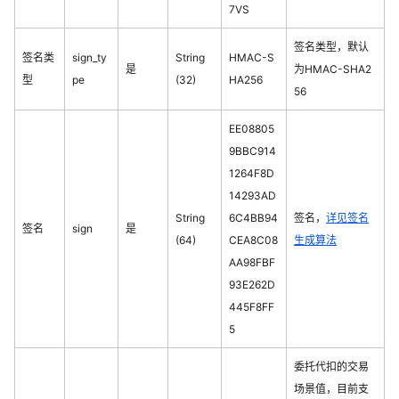
7VS
签名类型，默认
签名类
sign_ty
String
HMAC-S
是
为HMAC-SHA2
型
pe
(32)
HA256
56
EE08805
9BBC914
1264F8D
14293AD
String
6C4BB94
签名，
详见签名
签名
sign
是
(64)
CEA8C08
生成算法
AA98FBF
93E262D
445F8FF
5
委托代扣的交易
场景值，目前支