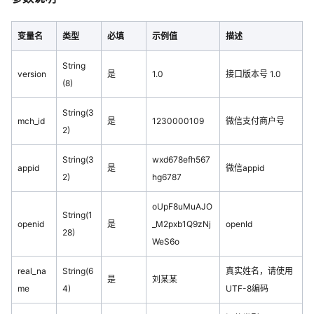
变量名
类型
必填
示例值
描述
String
version
是
1.0
接口版本号 1.0
(8)
String(3
mch_id
是
1230000109
微信支付商户号
2)
String(3
wxd678efh567
appid
是
微信appid
2)
hg6787
oUpF8uMuAJO
String(1
openid
是
_M2pxb1Q9zNj
openId
28)
WeS6o
real_na
String(6
真实姓名，请使用
是
刘某某
me
4)
UTF-8编码