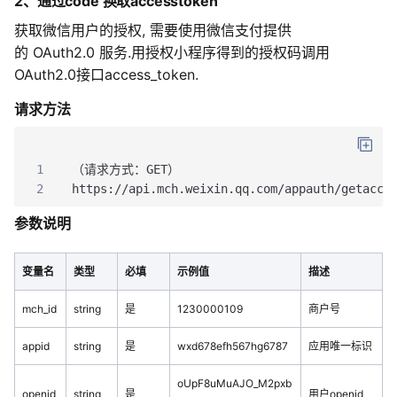
2、通过code 换取accesstoken
获取微信用户的授权, 需要使用微信支付提供
的 OAuth2.0 服务.用授权小程序得到的授权码调用
OAuth2.0接口access_token.
请求方法
1
（请求方式：GET）
2
https://api.mch.weixin.qq.com/appauth/getacce
参数说明
变量名
类型
必填
示例值
描述
mch_id
string
是
1230000109
商户号
appid
string
是
wxd678efh567hg6787
应用唯一标识
oUpF8uMuAJO_M2pxb
openid
string
是
用户openid