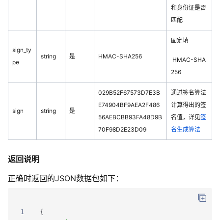
和身份证是否
匹配
固定填
sign_ty
string
是
HMAC-SHA256
HMAC-SHA
pe
256
029B52F67573D7E3B
通过签名算法
E74904BF9AEA2F486
计算得出的签
sign
string
是
56AEBCBB93FA48D9B
名值，详见
签
70F98D2E23D09
名生成算法
返回说明
正确时返回的JSON数据包如下：
1
{