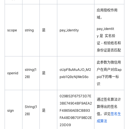
应用授权作用
域，
pay_identit
scope
string
是
pay_identity
y 是 实名验
证 - 校验姓名和
身份证是否匹配
此参数为微信用
string(1
oUpF8uMuAJO_M2
户在商户对应ap
openid
是
28)
pxb1Q9zNjWeS6o
pid下的唯一标
识
029B52F67573D7E
通过签名算法计
3BE74904BF9AEA2
String(1
算得出的签名
sign
是
F48656AEBCBB93
28)
值，详见
签名生
FA48D9B70F98D2E
成算法
23D09