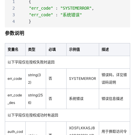
1
{
2
"err_code"
:
"SYSTEMERROR"
,
3
"err_code"
:
"系统错误"
4
}
参数说明
变量名
类型
必填
示例值
描述
以下字段仅在授权失败时返回
string(3
错误码，详见错
err_code
否
SYSTEMERROR
2)
误码说明
err_code
string(25
否
系统错误
错误信息描述
_des
6)
以下字段仅在授权成功时有返回
XDSFLKKASJB
auth_cod
用于换取访问令