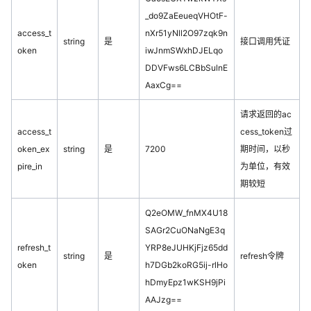
_do9ZaEeueqVHOtF-
access_t
nXr51yNll2O97zqk9n
string
是
接口调用凭证
oken
iwJnmSWxhDJELqo
DDVFws6LCBbSulnE
AaxCg==
请求返回的ac
access_t
cess_token过
oken_ex
string
是
7200
期时间，以秒
pire_in
为单位，有效
期较短
Q2eOMW_fnMX4U18
SAGr2CuONaNgE3q
refresh_t
YRP8eJUHKjFjz65dd
string
是
refresh令牌
oken
h7DGb2koRG5ij-rlHo
hDmyEpz1wKSH9jPi
AAJzg==