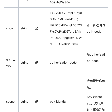
1Q9zNjWeS6o
EYJV9lz4yHrepHG5ye
8Cp0bMORiob11lGgD
UGFi26vEX-sirjL5652S
第一步返回的
code
string
是
Fxs9WP-zD6TcrbSArk_
auth_code
laGU6A08pgfHxX_tZW
dPiP-Cu2a68d-3Q=
填authorizati
grant_t
on_code
string
是
authorization_code
ype
应用授权作用
域，
pay_identit
scope
string
是
pay_identity
y 是 实名验
证 - 校验姓名