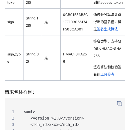
token
28)
到的access_token
0CB01533B8C
通过签名算法计算
String(1
sign
是
1EF103065174
得出的签名值，详
28)
F50BCA001
见
签名生成算法
签名类型，支持M
D5和HMAC-SHA
sign_typ
String(3
HMAC-SHA25
256
是
e
2)
6
签名算法和校验签
名的
工具参考
请求包体样例：
1
<xml>
2
   <version >1.0</version>　 
3
   <mch_id>xxxx</mch_id>