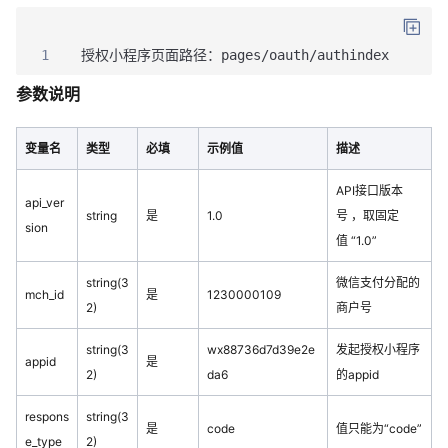
1
授权小程序页面路径：pages/oauth/authindex
参数说明
变量名
类型
必填
示例值
描述
API接口版本
api_ver
string
是
1.0
号 ，取固定
sion
值 “1.0”
string(3
微信支付分配的
mch_id
是
1230000109
2)
商户号
string(3
wx88736d7d39e2e
发起授权小程序
appid
是
2)
da6
的appid
respons
string(3
是
code
值只能为“code”
e_type
2)