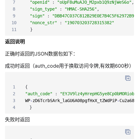
7
"openid"
:
"oUpF8uMuAJO_M2pxb1Q9zNjWeS6o"
,
8
"sign_type"
:
"HMAC-SHA256"
,
9
"sign"
:
"DBB47C037C812B29E0E7B4C5F62972B92E
10
"nonce_str"
:
"190703203728315382"
11
}
返回说明
正确时返回的JSON数据包如下：
成功时返回（auth_code用于换取访问令牌,有效期600秒）
1
{
2
"auth_code"
:
"EYJV9lz4yHrepHG5ye8Cp0bMORiob1
3
WP
-
zD6TcrbSArk_laGU6A08pgfHxX_tZWdPiP
-
Cu2a68d
4
}
失败时返回