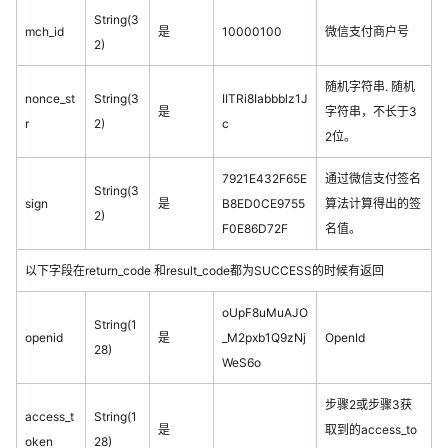
String(3
mch_id
是
10000100
微信支付商户号
2)
随机字符串. 随机
nonce_st
String(3
IITRi8Iabbblz1J
是
字符串，不长于3
r
2)
c
2位。
7921E432F65E
通过微信支付签名
String(3
sign
是
B8ED0CE9755
算法计算得出的签
2)
F0E86D72F
名值。
以下字段在return_code 和result_code都为SUCCESS的时候有返回
oUpF8uMuAJO
String(1
openid
是
_M2pxb1Q9zNj
OpenId
28)
WeS6o
步骤2或步骤3获
access_t
String(1
是
取到的access_to
oken
28)