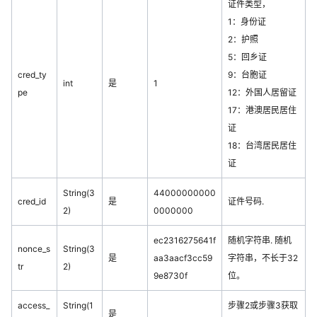
证件类型，
1：身份证
2：护照
5：回乡证
cred_ty
9：台胞证
int
是
1
pe
12：外国人居留证
17：港澳居民居住
证
18：台湾居民居住
证
String(3
44000000000
cred_id
是
证件号码.
2)
0000000
ec2316275641f
随机字符串. 随机
nonce_s
String(3
是
aa3aacf3cc59
字符串，不长于32
tr
2)
9e8730f
位。
access_
String(1
步骤2或步骤3获取
是