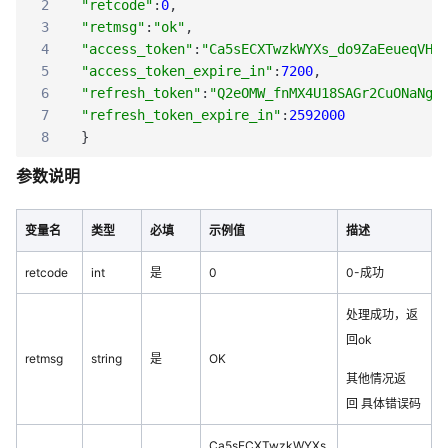
2
"retcode"
:
0
,
3
"retmsg"
:
"ok"
,
4
"access_token"
:
"Ca5sECXTwzkWYXs_do9ZaEeueqVHO
5
"access_token_expire_in"
:
7200
,
6
"refresh_token"
:
"Q2eOMW_fnMX4U18SAGr2CuONaNgE
7
"refresh_token_expire_in"
:
2592000
8
}
参数说明
变量名
类型
必填
示例值
描述
retcode
int
是
0
0-成功
处理成功，返
回ok
retmsg
string
是
OK
其他情况返
回 具体错误码
Ca5sECXTwzkWYXs