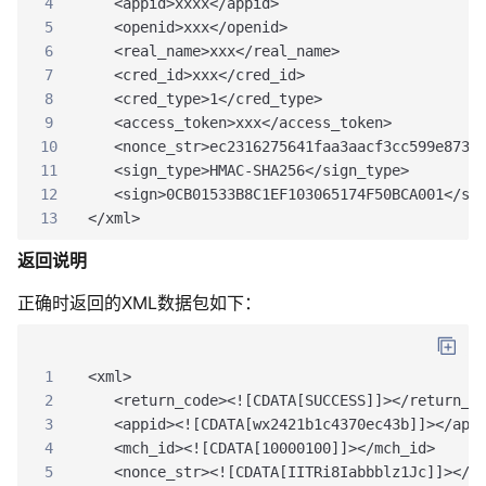
4
   <appid>xxxx</appid>
5
   <openid>xxx</openid>
6
   <real_name>xxx</real_name> 
7
   <cred_id>xxx</cred_id>
8
   <cred_type>1</cred_type>
9
   <access_token>xxx</access_token>
10
   <nonce_str>ec2316275641faa3aacf3cc599e8730
11
   <sign_type>HMAC-SHA256</sign_type>
12
   <sign>0CB01533B8C1EF103065174F50BCA001</si
13
</xml> 
返回说明
正确时返回的XML数据包如下：
1
<xml>
2
   <return_code><![CDATA[SUCCESS]]></return_c
3
   <appid><![CDATA[wx2421b1c4370ec43b]]></app
4
   <mch_id><![CDATA[10000100]]></mch_id>
5
   <nonce_str><![CDATA[IITRi8Iabbblz1Jc]]></n