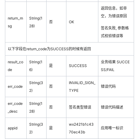
返回信息，如非
空，为错误原因
return_m
String(1
否
OK
sg
28)
签名失败, 参数格
式校验错误等
以下字段在return_code为SUCCESS的时候有返回
result_co
String(1
业务结果 SUCCE
是
SUCCESS
de
6)
SS/FAIL
String(3
INVALID_SIGN_
err_code
否
错误代码
2)
TYPE
err_code
String(1
否
签名类型错误
错误代码描述
_desc
28)
String(3
wx2421b1c43
appid
是
应用唯一标识
2)
70ec43b