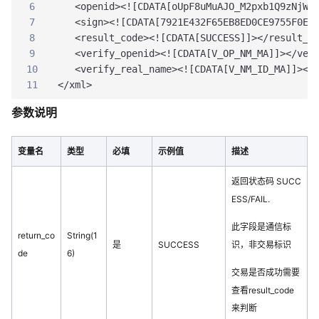
6
   <openid><![CDATA[oUpF8uMuAJO_M2pxb1Q9zNjWe
7
   <sign><![CDATA[7921E432F65EB8ED0CE9755F0E8
8
   <result_code><![CDATA[SUCCESS]]></result_c
9
   <verify_openid><![CDATA[V_OP_NM_MA]]></ver
10
   <verify_real_name><![CDATA[V_NM_ID_MA]]></
11
</xml> 
参数说明
变量名
类型
必填
示例值
描述
返回状态码 SUCC
ESS/FAIL.
此字段是通信标
return_co
String(1
是
SUCCESS
识，非交易标识
de
6)
交易是否成功需要
查看result_code
来判断