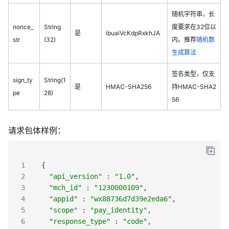
随机字符串，长
nonce_
String
度要求在32位以
是
ibuaiVcKdpRxkhJA
str
(32)
内。推荐
随机数
生成算法
签名类型，仅支
sign_ty
String(1
是
HMAC-SHA256
持HMAC-SHA2
pe
28)
56
请求包体样例：
1
{
2
"api_version"
:
"1.0"
,
3
"mch_id"
:
"1230000109"
,
4
"appid"
:
"wx88736d7d39e2eda6"
,
5
"scope"
:
"pay_identity"
,
6
"response_type"
:
"code"
,