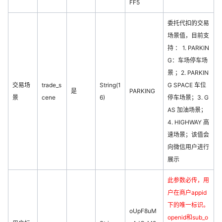
FF5
委托代扣的交易
场景值，目前支
持 ： 1. PARKIN
G：车场停车场
景 ；2. PARKIN
交易场
trade_s
String(1
G SPACE 车位
是
PARKING
景
cene
6)
停车场景；3. G
AS 加油场景；
4. HIGHWAY 高
速场景；该值会
向微信用户进行
展示
此参数必传，用
户在商户appid
下的唯一标识。
oUpF8uM
openid和sub_o