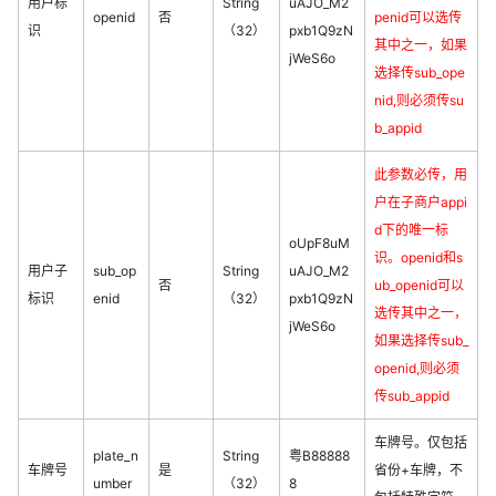
用户标
String
uAJO_M2
openid
否
penid可以选传
识
（32）
pxb1Q9zN
其中之一，如果
jWeS6o
选择传sub_ope
nid,则必须传su
b_appid
此参数必传，用
户在子商户appi
d下的唯一标
oUpF8uM
识。openid和s
用户子
sub_op
String
uAJO_M2
否
ub_openid可以
标识
enid
（32）
pxb1Q9zN
选传其中之一，
jWeS6o
如果选择传sub_
openid,则必须
传sub_appid
车牌号。仅包括
plate_n
String
粤B88888
车牌号
是
省份+车牌，不
umber
（32）
8