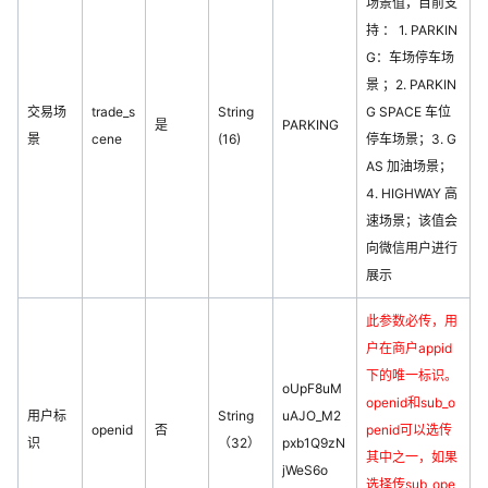
场景值，目前支
持 ： 1. PARKIN
G：车场停车场
景 ；2. PARKIN
交易场
trade_s
String
G SPACE 车位
是
PARKING
景
cene
(16)
停车场景；3. G
AS 加油场景；
4. HIGHWAY 高
速场景；该值会
向微信用户进行
展示
此参数必传，用
户在商户appid
下的唯一标识。
oUpF8uM
openid和sub_o
用户标
String
uAJO_M2
openid
否
penid可以选传
识
（32）
pxb1Q9zN
其中之一，如果
jWeS6o
选择传sub_ope