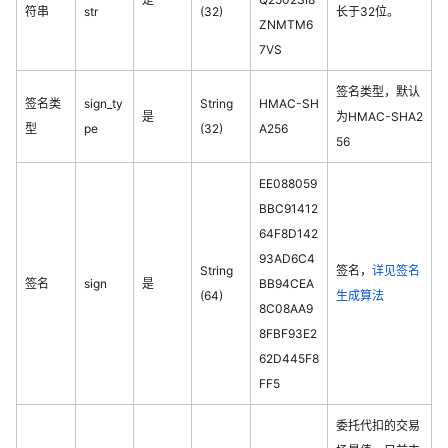
符串
str
(32)
长于32位。
ZNMTM6
7VS
签名类型，默认
签名类
sign_ty
String
HMAC-SH
是
为HMAC-SHA2
型
pe
(32)
A256
56
EE088059
BBC91412
64F8D142
93AD6C4
String
签名，
详见签名
签名
sign
是
BB94CEA
(64)
生成算法
8C08AA9
8FBF93E2
62D445F8
FF5
委托代扣的交易