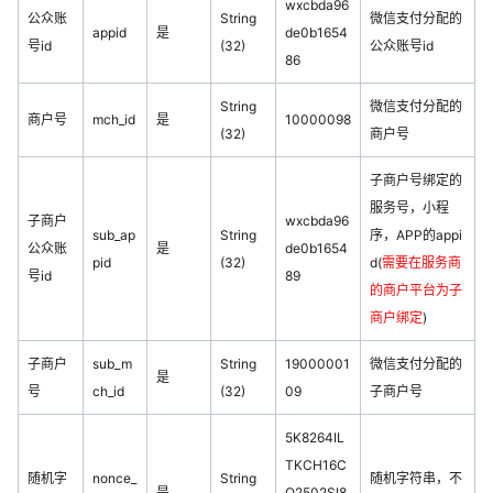
wxcbda96
公众账
String
微信支付分配的
appid
是
de0b1654
号id
(32)
公众账号id
86
String
微信支付分配的
商户号
mch_id
是
10000098
(32)
商户号
子商户号绑定的
服务号，小程
子商户
wxcbda96
sub_ap
String
序，APP的appi
公众账
是
de0b1654
pid
(32)
d(
需要在服务商
号id
89
的商户平台为子
商户绑定
)
子商户
sub_m
String
19000001
微信支付分配的
是
号
ch_id
(32)
09
子商户号
5K8264IL
TKCH16C
随机字
nonce_
String
随机字符串，不
是
Q2502SI8