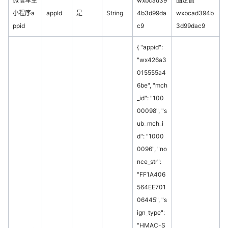
微信车主
wxbcad39
固定值
小程序a
appId
是
String
4b3d99da
wxbcad394b
ppid
c9
3d99dac9
{ "appid":
"wx426a3
015555a4
6be", "mch
_id": "100
00098", "s
ub_mch_i
d": "1000
0096", "no
nce_str":
"FF1A406
564EE701
06445", "s
ign_type":
"HMAC-S