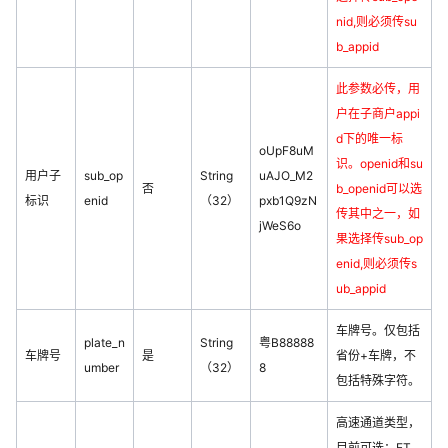
nid,则必须传su
b_appid
此参数必传，用
户在子商户appi
d下的唯一标
oUpF8uM
识。openid和su
用户子
sub_op
String
uAJO_M2
否
b_openid可以选
标识
enid
（32）
pxb1Q9zN
传其中之一，如
jWeS6o
果选择传sub_op
enid,则必须传s
ub_appid
车牌号。仅包括
plate_n
String
粤B88888
车牌号
是
省份+车牌，不
umber
（32）
8
包括特殊字符。
高速通道类型，
目前可选：ET