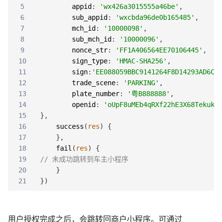
5
appid
:
'wx426a3015555a46be'
,
6
sub_appid
:
'wxcbda96de0b165485'
,
7
mch_id
:
'10000098'
,
8
sub_mch_id
:
'10000096'
,
9
nonce_str
:
'FF1A406564EE70106445'
,
10
sign_type
:
'HMAC-SHA256'
,
11
sign
:
'EE088059BBC9141264F8D14293AD6C4
12
trade_scene
:
'PARKING'
,
13
plate_number
:
'粤B888888'
,
14
openid
:
'oUpF8uMEb4qRXf22hE3X68TekukE
15
}
,
16
success
(
res
)
{
17
}
,
18
fail
(
res
)
{
19
// 未成功跳转到车主小程序
20
}
21
}
)
用户授权完成之后，会跳转回商户小程序。可通过