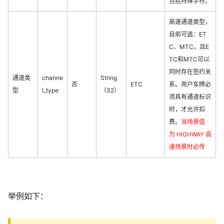
包括特殊字符。
高速通道类型，
目前可选：ET
C、MTC，且E
TC和MTC可以
同时存在签约关
通道类
channe
String
否
ETC
系。用户车牌必
型
l_type
（32）
须具有通道标识
时，才允许扣
费。
当场景值
为 HIGHWAY 高
速场景时必传
举例如下：