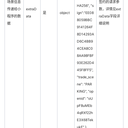
场景信息
签约的请求参
HA256", "s
传递给小
extraD
数，详情见ext
是
object
ign":"EE08
程序的数
ata
raData字段详
8059BBC
据
细说明
9141264F
8D14293A
D6C4BB9
4CEA8C0
8AA98FBF
93E262D4
45F8FF5",
"trade_sce
ne": "PAR
KING", "op
enid": "oU
pF8uMEb
4qRXf22h
E3X68Tek
ukE" }