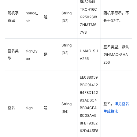
5K8264IL
TKCH16C
随机字
nonce_
String
随机字符串，不
是
Q2502SI8
符串
str
(32)
长于32位。
ZNMTM6
7VS
String
签名类型，默认
签名类
sign_ty
HMAC-SH
(32)
是
为HMAC-SHA
型
pe
A256
256
EE088059
BBC91412
64F8D142
93AD6C4
String
签名，
详见签名
签名
sign
是
BB94CEA
(64)
生成算法
8C08AA9
8FBF93E2
62D445F8