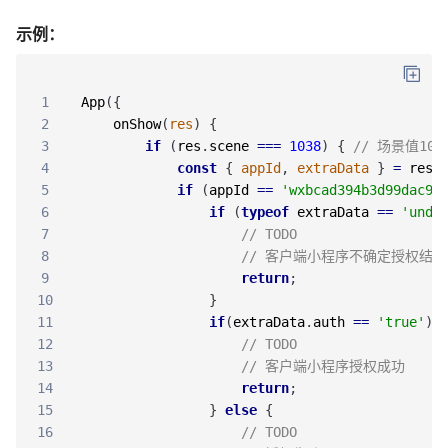
示例：
1
App
(
{
2
onShow
(
res
)
{
3
if
(
res
.
scene
===
1038
)
{
// 场景值1
4
const
{
appId
,
extraData
}
=
res
.
5
if
(
appId
==
'wxbcad394b3d99dac9'
6
if
(
typeof
extraData
==
'unde
7
// TODO
8
// 客户端小程序不确定授权结
9
return
;
10
}
11
if
(
extraData
.
auth
==
'true'
)
{
12
// TODO
13
// 客户端小程序授权成功
14
return
;
15
}
else
{
16
// TODO