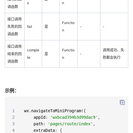
s
n
调函数
接口调用
Functio
失败的回
fail
是
-
-
n
调函数
接口调用
comple
Functio
调用成功、失
结束的回
是
-
te
n
败都会执行
调函数
示例：
1
wx
.
navigateToMiniProgram
(
{
2
appId
:
'wxbcad394b3d99dac9'
,
3
path
:
'pages/route/index'
,
4
extraData
:
{