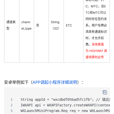
C、MTC，
且E
TC和MTC可以
同时存在签约关
通道类
chann
String
否
ETC
系
。用户车牌必
型
el_type
（32）
须具有通道标识
时，才允许扣
费。
当场景值
为 HIGHWAY 高
速场景时必传
安卓举例如下（
APP调起小程序详细说明
）：
1
String appId = "wxcdbdf056ad5fc1fb"; // 填应用
2
IWXAPI api = WXAPIFactory.createWXAPI(context
3
WXLaunchMiniProgram.Req req = new WXLaunchMin