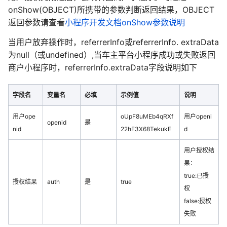
onShow(OBJECT)所携带的参数判断返回结果，OBJECT
返回参数请查看
小程序开发文档onShow参数说明
当用户放弃操作时，referrerInfo或referrerInfo. extraData
为null（或undefined）,当车主平台小程序成功或失败返回
商户小程序时，referrerInfo.extraData字段说明如下
字段名
变量名
必填
示例值
说明
用户ope
oUpF8uMEb4qRXf
用户openi
openid
是
nid
22hE3X68TekukE
d
用户授权结
果：
true:已授
授权结果
auth
是
true
权
false:授权
失败