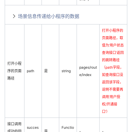
场景信息传递给小程序的数据
打开小程序的
页面路径，取
值为‘用户状态
查询接口’返回
的跳转路径
打开小程
pages/rout
（path字段，
序的页面
path
是
string
e/index
如查询接口没
路径
返回该字段，
说明不需要再
调用‘用户授
权/开通接
口’）
接口调用
succes
Functio
成功的回
是
-
-