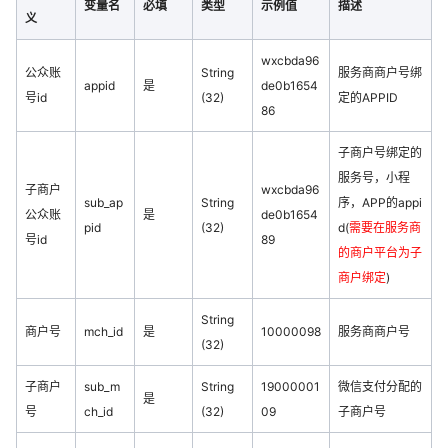
变量名
必填
类型
示例值
描述
义
wxcbda96
公众账
String
服务商商户号绑
appid
是
de0b1654
号id
(32)
定的APPID
86
子商户号绑定的
服务号，小程
子商户
wxcbda96
sub_ap
String
序，APP的appi
公众账
是
de0b1654
pid
(32)
d(
需要在服务商
号id
89
的商户平台为子
商户绑定
)
String
商户号
mch_id
是
10000098
服务商商户号
(32)
子商户
sub_m
String
19000001
微信支付分配的
是
号
ch_id
(32)
09
子商户号