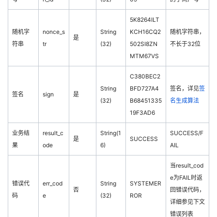
5K8264ILT
随机字
nonce_s
String
KCH16CQ2
随机字符串，
是
符串
tr
(32)
502SI8ZN
不长于32位
MTM67VS
C380BEC2
String
BFD727A4
签名，详见
签
签名
sign
是
(32)
B68451335
名生成算法
19F3AD6
业务结
result_c
String(1
SUCCESS/F
是
SUCCESS
果
ode
6)
AIL
当result_cod
e为FAIL时返
错误代
err_cod
String
SYSTEMER
否
回错误代码，
码
e
(32)
ROR
详细参见下文
错误列表