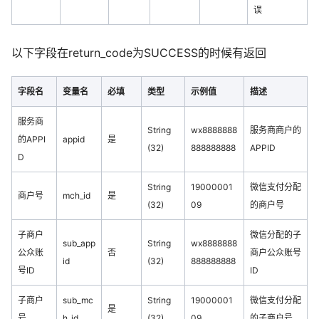
误
以下字段在return_code为SUCCESS的时候有返回
字段名
变量名
必填
类型
示例值
描述
服务商
String
wx8888888
服务商商户的
的APPI
appid
是
(32)
888888888
APPID
D
String
19000001
微信支付分配
商户号
mch_id
是
(32)
09
的商户号
子商户
微信分配的子
sub_app
String
wx8888888
公众账
否
商户公众账号
id
(32)
888888888
号ID
ID
子商户
sub_mc
String
19000001
微信支付分配
是
号
h_id
(32)
09
的子商户号