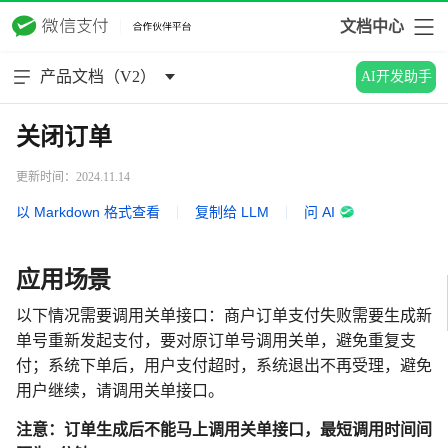
文档中心
产品文档（V2）
AI开发助手
关闭订单
更新时间：2024.11.14
以 Markdown 格式查看
|
复制给 LLM
|
问 AI
应用场景
以下情况需要调用关单接口：商户订单支付失败需要生成新
单号重新发起支付，要对原订单号调用关单，避免重复支
付；系统下单后，用户支付超时，系统退出不再受理，避免
用户继续，请调用关单接口。
注意：订单生成后不能马上调用关单接口，最短调用时间间