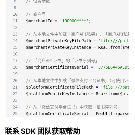
8
// 设置参数
9
10
// 商户号
11
$merchantId
=
'190000****'
;
12
13
// 从本地文件中加载「商户API私钥」，「商户API私
14
$merchantPrivateKeyFilePath
=
'file:///path/t
15
$merchantPrivateKeyInstance
=
Rsa
:
:
from
(
$merc
16
17
// 「商户API证书」的「证书序列号」
18
$merchantCertificateSerial
=
'3775B6A45ACD588
19
20
// 从本地文件中加载「微信支付平台证书」(可使用证
21
$platformCertificateFilePath
=
'file:///path/
22
$platformPublicKeyInstance
=
Rsa
:
:
from
(
$platf
23
24
// 从「微信支付平台证书」中获取「证书序列号」
25
$platformCertificateSerial
=
PemUtil
:
:
parseCe
26
27
// 构造一个 APIv3 客户端实例
联系 SDK 团队获取帮助
28
$instance
=
Builder
:
:
factory
(
[