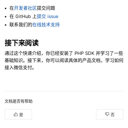
29
'mchid'
=
>
$merchantId
,
在
开发者社区
提交问题
30
'serial'
=
>
$merchantCertificateSerial
,
在 GitHub 上
提交 issue
31
'privateKey'
=
>
$merchantPrivateKeyInstan
32
'certs'
=
>
[
联系我们的
在线技术支持
33
$platformCertificateSerial
=
>
$platfo
34
]
,
接下来阅读
35
]
)
;
36
通过这个快速介绍，你已经安装了 PHP SDK 并学习了一些
37
// 以 Native 支付为例，发送请求
基础知识。接下来，你可以阅读具体的产品文档，学习如何
38
$resp
=
$instance
-
>
chain
(
'v3/pay/transactio
接入微信支付。
39
'mchid'
=
>
'1900006XXX'
,
40
'out_trade_no'
=
>
'native121775250120
41
'appid'
=
>
'wxdace645e0bc2cXXX'
,
42
'description'
=
>
'Image形象店-深圳腾大-
43
'notify_url'
=
>
'https://weixin.qq.co
44
'amount'
=
>
[
文档是否有帮助
45
'total'
=
>
1
,
46
'currency'
=
>
'CNY'
是
否
47
]
,
48
]
,