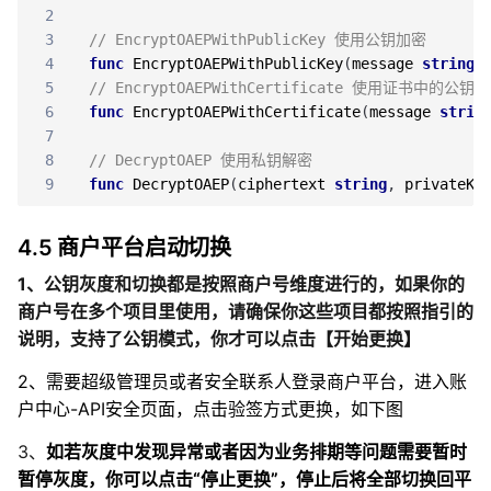
2
3
// EncryptOAEPWithPublicKey 使用公钥加密
4
func
EncryptOAEPWithPublicKey
(
message
string
,
5
// EncryptOAEPWithCertificate 使用证书中的公钥
6
func
EncryptOAEPWithCertificate
(
message
strin
7
8
// DecryptOAEP 使用私钥解密
9
func
DecryptOAEP
(
ciphertext
string
,
privateKe
4.5 商户平台启动切换
1、公钥灰度和切换都是按照商户号维度进行的，如果你的
商户号在多个项目里使用，请确保你这些项目都按照指引的
说明，支持了公钥模式，你才可以点击【开始更换】
2、需要
超级管理员或者安全联系人登录商户平台，进入账
户中心-API安全页面，点击验签方式更换，如下图
3、
如若灰度中发现异常或者因为业务排期等问题需要暂时
暂停灰度，你可以点击“停止更换”，停止后将全部切换回平