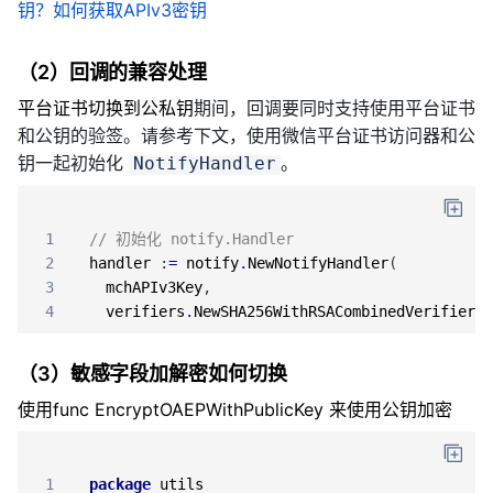
钥？如何获取APIv3密钥
（2）回调的兼容处理
平台证书切换到公私钥
期间，回调要同时支持使用平台证书
和公钥的验签。请参考下文，使用微信平台证书访问器和公
钥一起初始化
。
NotifyHandler
1
// 初始化 notify.Handler
2
handler
:
=
notify
.
NewNotifyHandler
(
3
mchAPIv3Key
,
4
verifiers
.
NewSHA256WithRSACombinedVerifier
(
c
（3）敏感字段加解密如何切换
使用func EncryptOAEPWithPublicKey 来使用公钥加密
1
package
utils