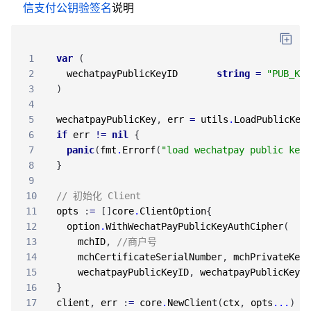
信支付公钥验签名
说明
1
var
(
2
wechatpayPublicKeyID
string
=
"PUB_KEY
3
)
4
5
wechatpayPublicKey
,
err
=
utils
.
LoadPublicKey
6
if
err
!=
nil
{
7
panic
(
fmt
.
Errorf
(
"load wechatpay public key 
8
}
9
10
// 初始化 Client
11
opts
:
=
[
]
core
.
ClientOption
{
12
option
.
WithWechatPayPublicKeyAuthCipher
(
13
mchID
,
//商户号
14
mchCertificateSerialNumber
,
mchPrivateKey
,
15
wechatpayPublicKeyID
,
wechatpayPublicKey
)
,
16
}
17
client
,
err
:
=
core
.
NewClient
(
ctx
,
opts
.
.
.
)