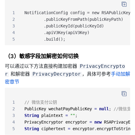
1
NotificationConfig config = new RSAPublicKeyN
2
        .publicKeyFromPath(publicKeyPath)
3
        .publicKeyId(publicKeyId)
4
        .apiV3Key(apiV3Key)
5
        .build();
（3）敏感字段加解密如何切换
可以通过以下方法直接构建加密器
PrivacyEncrypto
和解密器
，具体可参考
手动加解
r
PrivacyDecryptor
密章节
1
// 微信支付公钥
2
PublicKey
wechatPayPublicKey
=
null
;
//微信支
3
String
plaintext
=
""
;
4
PrivacyEncryptor
encryptor
=
new
RSAPrivacyEn
5
String
ciphertext
=
encryptor
.
encryptToString