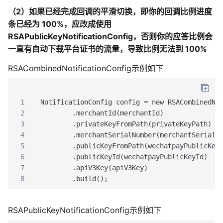
（2）如果已经完成回调的平滑切换，即你的回调比例进度
条已经为 100%，应改成使用
RSAPublicKeyNotificationConfig，否则你的应答比例会
一直有自动下载平台证书的流量，导致比例无法到 100%
RSACombinedNotificationConfig示例如下
1
NotificationConfig config = new RSACombinedNo
2
        .merchantId(merchantId)
3
        .privateKeyFromPath(privateKeyPath)
4
        .merchantSerialNumber(merchantSerialN
5
        .publicKeyFromPath(wechatpayPublicKey
6
        .publicKeyId(wechatpayPublicKeyId)
7
        .apiV3Key(apiV3Key)
8
        .build();
RSAPublicKeyNotificationConfig示例如下