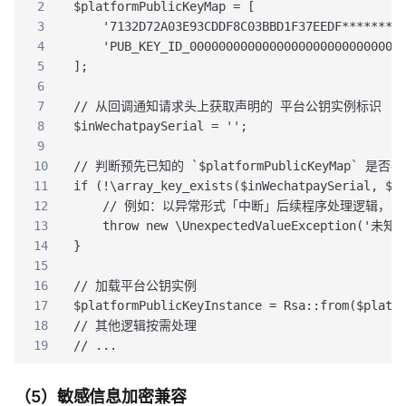
2
$platformPublicKeyMap = [
3
    '7132D72A03E93CDDF8C03BBD1F37EEDF********
4
    'PUB_KEY_ID_00000000000000000000000000000
5
];
6
7
// 从回调通知请求头上获取声明的 平台公钥实例标识
8
$inWechatpaySerial = '';
9
10
// 判断预先已知的 `$platformPublicKeyMap
11
if (!\array_key_exists($inWechatpaySerial, $p
12
    // 例如：以异常形式「中断」后续程序处理逻辑，
13
    throw new \UnexpectedValueException('未
14
}
15
16
// 加载平台公钥实例
17
$platformPublicKeyInstance = Rsa::from($platf
18
// 其他逻辑按需处理
19
// ...
（5）敏感信息加密兼容