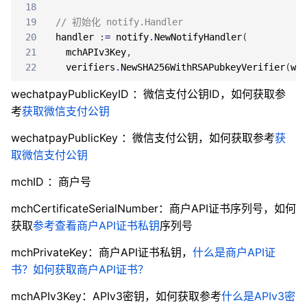
18
19
// 初始化 notify.Handler
20
handler
:
=
notify
.
NewNotifyHandler
(
21
mchAPIv3Key
,
22
verifiers
.
NewSHA256WithRSAPubkeyVerifier
(
wec
wechatpayPublicKeyID ：微信支付公钥ID，如何获取参
考
获取微信支付公钥
wechatpayPublicKey ：微信支付公钥，如何获取参考
获
取微信支付公钥
mchID ：商户号
mchCertificateSerialNumber：商户API证书序列号，如何
获取
参考查看商户API证书私钥
序列号
mchPrivateKey：商户API证书私钥，
什么是商户API证
书？如何获取商户API证书？
mchAPIv3Key：APIv3密钥，如何获取参考
什么是APIv3密