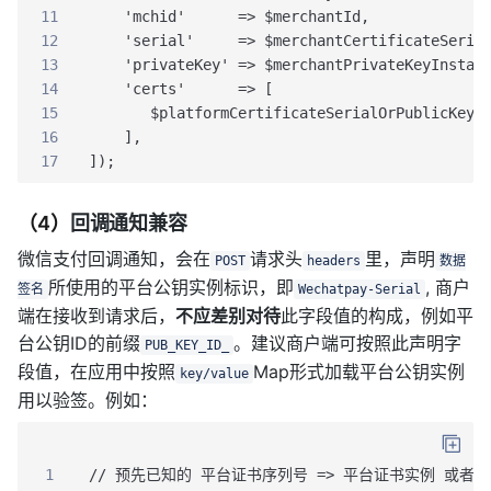
11
    'mchid'      => $merchantId,
12
    'serial'     => $merchantCertificateSeria
13
    'privateKey' => $merchantPrivateKeyInstan
14
    'certs'      => [
15
       $platformCertificateSerialOrPublicKeyI
16
    ],
17
]);
（4）
回调通知兼容
微信支付回调通知，会在
请求头
里，声明
POST
headers
数据
所使用的平台公钥实例标识，即
, 商户
签名
Wechatpay-Serial
端在接收到请求后，
不应差别对待
此字段值的构成，例如平
台公钥ID的前缀
。建议商户端可按照此声明字
PUB_KEY_ID_
段值，在应用中按照
Map形式加载平台公钥实例
key/value
用以验签。例如：
1
// 预先已知的 平台证书序列号 => 平台证书实例 或者 