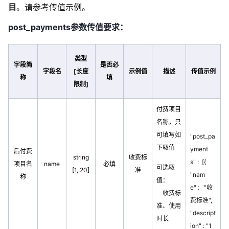
目
。请参考传值示例。
post_payments参数传值要求：
类型
字段简
是否必
字段名
[长度
示例值
描述
传值示例
称
填
限制]
付费项目
名称，只
可填写如
"post_pa
下取值
yment
后付费
string
收费标
s" : [{
项目名
name
必填
可选取
[1, 20]
准
"nam
称
值：
e" : "收
收费标
费标准",
准、使用
"descript
时长
ion" : "1