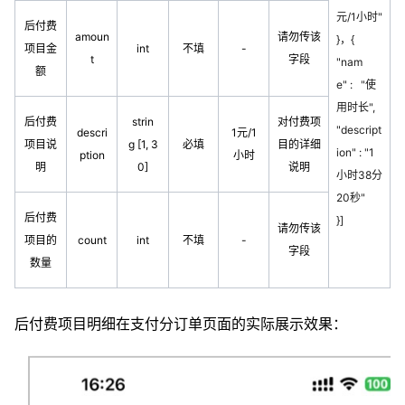
元/1小时"
后付费
amoun
请勿传该
}，{
项目金
int
不填
-
t
字段
"nam
额
e" : "使
用时长",
后付费
strin
对付费项
"descript
descri
1元/1
项目说
g [1, 3
必填
目的详细
ion" : "1
ption
小时
明
0]
说明
小时38分
20秒"
后付费
}]
请勿传该
项目的
count
int
不填
-
字段
数量
后付费项目明细在支付分订单页面的实际展示效果：