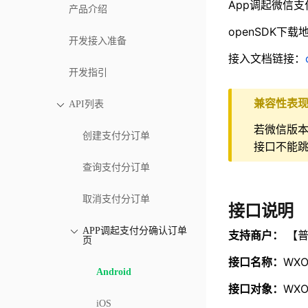
App调起微信支
产品介绍
openSDK下载
开发接入准备
接入文档链接：
开发指引
兼容性表
API列表
若微信版本>
创建支付分订单
接口不能
查询支付分订单
取消支付分订单
接口说明
APP调起支付分确认订单
支持商户：
【普
页
接口名称：
WXO
Android
接口对象：
WXOp
iOS