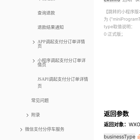
【跳转的小程序版
查询退款
为 {"miniProgram
type取值说明：
退款结果通知
0:正式版；
APP调起支付分订单详情
页
小程序调起支付分订单详
情页
JSAPI调起支付分订单详情
页
常见问题
返回参数
附录
返回对象：
WXOp
微信支付分停车服务
businessType