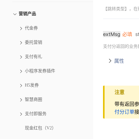
【跳转类型】，在确
营销产品
代金券
extMsg
必填
s
委托营销
支付分返回的业务数
支付有礼
属性
小程序发券插件
H5发券
注意
智慧商圈
带有返回
付分订单
支付即服务
现金红包（V2）