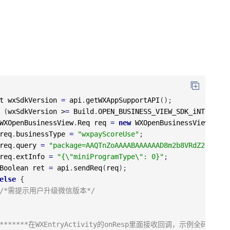
t
wxSdkVersion
=
api
.
getWXAppSupportAPI
(
)
;
(
wxSdkVersion
>
=
Build
.
OPEN_BUSINESS_VIEW_SDK_iNT
)
{
WXOpenBusinessView
.
Req
req
=
new
WXOpenBusinessView
.
Req
(
req
.
businessType
=
"wxpayScoreUse"
;
req
.
query
=
"package=AAQTnZoAAAABAAAAAAD8m2b8VRdZ2kVdKmH
req
.
extInfo
=
"{\"miniProgramType\": 0}"
;
Boolean
ret
=
api
.
sendReq
(
req
)
;
else
{
/*需提示用户升级微信版本*/
********在WXEntryActivity的onResp里面接收回调，示例全码*****