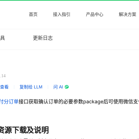
首页
接入指引
产品中心
解决方案
工具
更新日志
.14
式查看
|
复制给 LLM
|
问 AI
付分订单
接口获取确认订单的必要参数package后可使用微信
端）
DK资源下载及说明