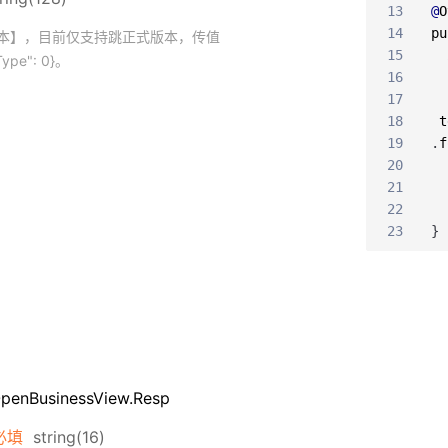
13
@
O
14
pu
本】，目前仅支持跳正式版本，传值
15
Type": 0}。
16
17
18
t
19
.
f
20
21
22
23
}
enBusinessView.Resp
必填
string(16)