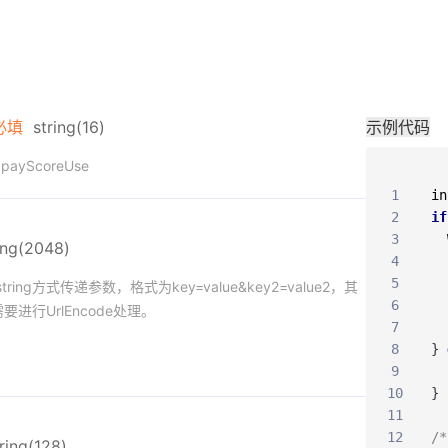
必填
string(16)
示例代码
yScoreUse
1
in
2
if
3
ing(2048)
4
5
string方式传递参数，格式为key=value&key2=value2，其
6
2需要进行UrlEncode处理。
7
8
}
9
10
}
11
12
/
ring(128)