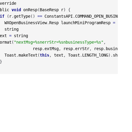
verride
blic
void
onResp
(
BaseResp
r
)
{
if
(
r
.
getType
(
)
==
ConstantsAPI
.
COMMAND_OPEN_BUSINESS_VI
WXOpenBusinessView
.
Resp
launchMiniProgramResp
=
(
WXOpe
string
ext
=
string
ormat
(
"nextMsg=%snerrStr=%snbusinessType=%s"
,
resp
.
extMsg
,
resp
.
errStr
,
resp
.
businessTyp
Toast
.
makeText
(
this
,
text
,
Toast
.
LENGTH_lONG
)
.
show
(
)
;
}