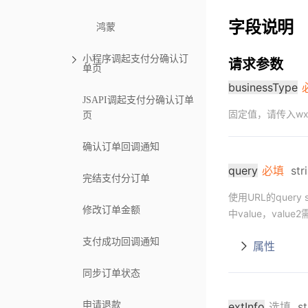
字段说明
鸿蒙
小程序调起支付分确认订
请求参数
单页
businessType
JSAPI调起支付分确认订单
固定值，请传入wxpa
页
确认订单回调通知
query
必填
str
完结支付分订单
使用URL的query 
修改订单金额
中value，value
支付成功回调通知
属性
同步订单状态
extInfo
选填
st
申请退款