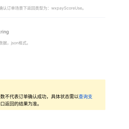
认订单场景下返回类型为：wxpayScoreUse。
tring
据，json格式。
参数不代表订单确认成功，具体状态需以
查询支
接口返回的结果为准。