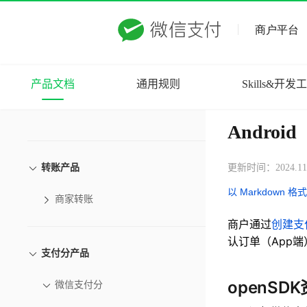
医保一码付
订单退款
下载账单
产品文档
通用规则
Skills&开发
分账
Android
转账产品
更新时间：2024.11
以 Markdown 格
商家转账
商户通过
创建支
认订单（App
支付分产品
openS
微信支付分