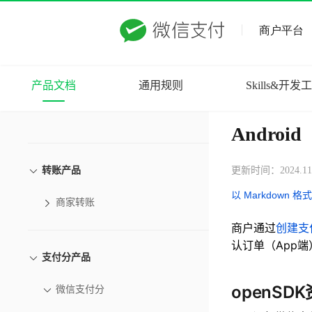
医保一码付
订单退款
下载账单
产品文档
通用规则
Skills&开发
分账
Android
转账产品
更新时间：2024.11
以 Markdown 格
商家转账
商户通过
创建支
认订单（App
支付分产品
openS
微信支付分