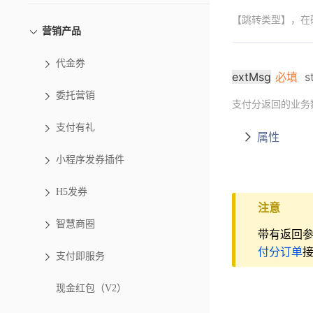
【跳转类型】，在确
营销产品
代金券
extMsg
必填
s
委托营销
支付分返回的业务数
支付有礼
属性
小程序发券插件
H5发券
注意
智慧商圈
带有返回
付分订单
支付即服务
现金红包（V2）