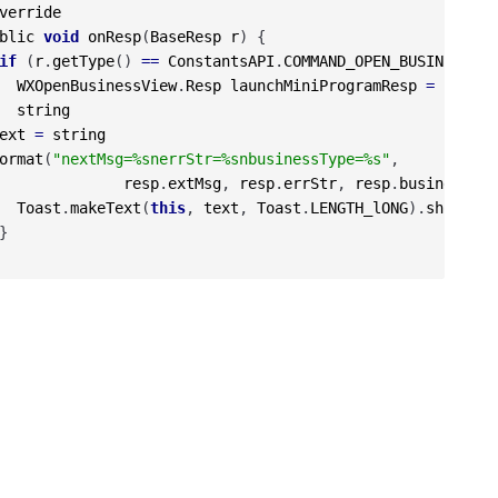
verride
blic
void
onResp
(
BaseResp
r
)
{
if
(
r
.
getType
(
)
==
ConstantsAPI
.
COMMAND_OPEN_BUSINESS_VI
WXOpenBusinessView
.
Resp
launchMiniProgramResp
=
(
WXOpe
string
ext
=
string
ormat
(
"nextMsg=%snerrStr=%snbusinessType=%s"
,
resp
.
extMsg
,
resp
.
errStr
,
resp
.
businessTyp
Toast
.
makeText
(
this
,
text
,
Toast
.
LENGTH_lONG
)
.
show
(
)
;
}