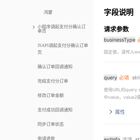
字段说明
鸿蒙
小程序调起支付分确认订
请求参数
单页
businessType
JSAPI调起支付分确认订单
固定值，请传入wxpa
页
确认订单回调通知
query
必填
str
完结支付分订单
使用URL的query 
修改订单金额
中value，value
支付成功回调通知
属性
同步订单状态
extInfo
选填
st
申请退款