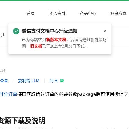
首页
接入指引
产品中心
解决方案
微信支付文档中心升级通知
工具
更新日志
已为你跳转到
新版本文档
，后续请通过新链接访
问，
旧文档
已于2025年3月31日下线。
.14
式查看
|
复制给 LLM
|
问 AI
付分订单
接口获取确认订单的必要参数package后可使用微信
端）
DK资源下载及说明