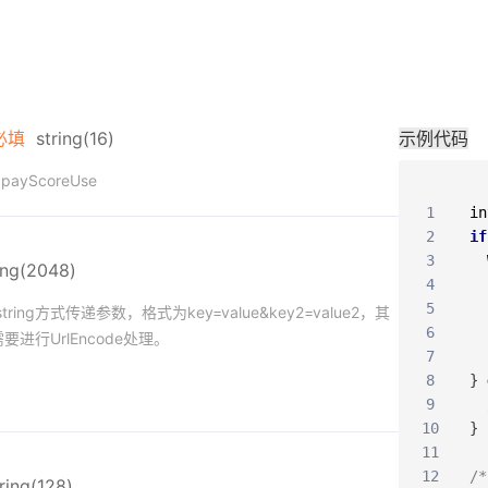
必填
string(16)
示例代码
yScoreUse
1
in
2
if
3
ing(2048)
4
5
string方式传递参数，格式为key=value&key2=value2，其
6
2需要进行UrlEncode处理。
7
8
}
9
10
}
11
12
/
ring(128)