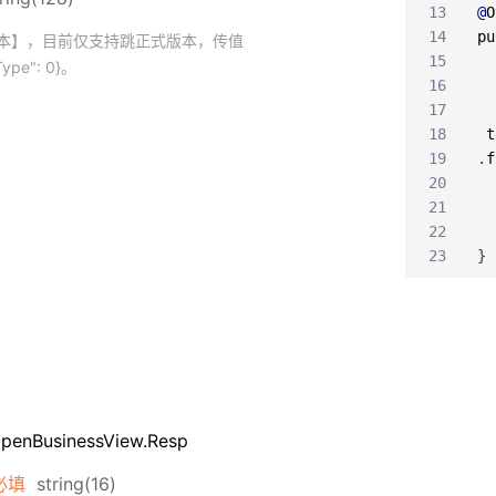
13
@
O
14
pu
本】，目前仅支持跳正式版本，传值
15
Type": 0}。
16
17
18
t
19
.
f
20
21
22
23
}
enBusinessView.Resp
必填
string(16)