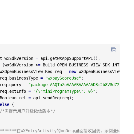
t
wxSdkVersion
=
api
.
getWXAppSupportAPI
(
)
;
(
wxSdkVersion
>
=
Build
.
OPEN_BUSINESS_VIEW_SDK_iNT
)
{
WXOpenBusinessView
.
Req
req
=
new
WXOpenBusinessView
.
Req
(
req
.
businessType
=
"wxpayScoreUse"
;
req
.
query
=
"package=AAQTnZoAAAABAAAAAAD8m2b8VRdZ2kVdKmH
req
.
extInfo
=
"{\"miniProgramType\": 0}"
;
Boolean
ret
=
api
.
sendReq
(
req
)
;
else
{
/*需提示用户升级微信版本*/
********在WXEntryActivity的onResp里面接收回调，示例全码*****