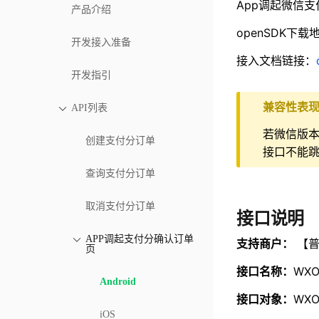
App调起微信支
产品介绍
openSDK下载
开发接入准备
接入文档链接：
开发指引
兼容性表
API列表
若微信版本>
创建支付分订单
接口不能
查询支付分订单
取消支付分订单
接口说明
APP调起支付分确认订单
支持商户：
【普
页
接口名称：
WXO
Android
接口对象：
WXOp
iOS