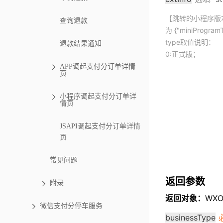
【跳转的小程序版
查询退款
为 {"miniProgram
type取值说明：
退款结果通知
0:正式版；
APP调起支付分订单详情
页
小程序调起支付分订单详
情页
JSAPI调起支付分订单详情
页
常见问题
返回参数
附录
返回对象：
WXOp
微信支付分停车服务
businessType