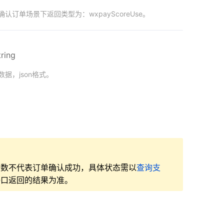
认订单场景下返回类型为：wxpayScoreUse。
tring
据，json格式。
参数不代表订单确认成功，具体状态需以
查询支
接口返回的结果为准。