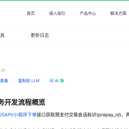
首页
接入指引
产品中心
解决方案
工具
更新日志
.09
式查看
|
复制给 LLM
|
问 AI
务开发流程概览
JSAPI/小程序下单
接口获取
预支付交易会话标识(prepay_id)
，