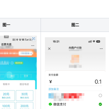
图一
图二