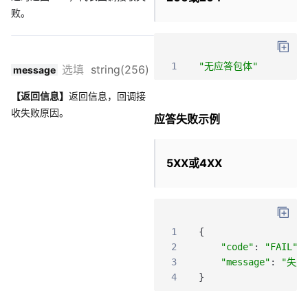
败。
1
"无应答包体"
选填
string(256)
message
【返回信息】
返回信息，回调接
收失败原因。
应答失败示例
5XX或4XX
1
{
2
"code"
:
"FAIL"
,
3
"message"
:
"失败
4
}