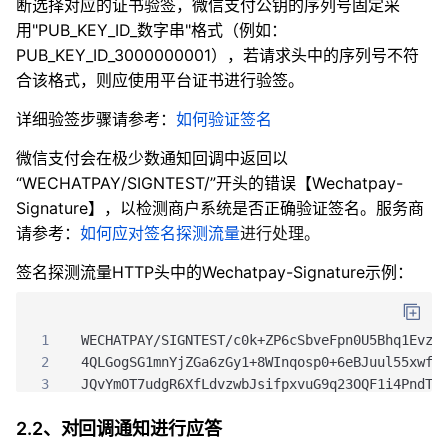
断选择对应的证书验签，微信支付公钥的序列号固定采
用"PUB_KEY_ID_数字串"格式（例如：
PUB_KEY_ID_3000000001），若请求头中的序列号不符
合该格式，则应使用平台证书进行验签。
详细验签步骤请参考：
如何验证签名
微信支付会在极少数通知回调中返回以
“WECHATPAY/SIGNTEST/”开头的错误【Wechatpay-
Signature】，以检测商户系统是否正确验证签名。
服务商
请参考：
如何应对签名探测流量
进行处理。
签名探测流量HTTP头中的Wechatpay-Signature示例：
1
WECHATPAY/SIGNTEST/c0k+ZP6cSbveFpn0U5Bhq1Evz0
2
4QLGogSG1mnYjZGa6zGy1+8WInqosp0+6eBJuul55xwf3
3
JQvYmOT7udgR6XfLdvzwbJsifpxvuG9q23OQF1i4PndT7
2.2、对回调通知进行应答