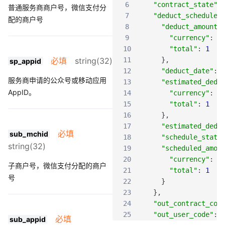
6
"contract_state"
:
普通服务商商户号，微信支付分
7
"deduct_schedule"
配的商户号
8
"deduct_amount"
9
"currency"
:
"
10
"total"
:
1
必填
string(32)
11
}
,
sp_appid
12
"deduct_date"
:
服务商申请的公众号或移动应用
13
"estimated_dedu
AppID。
14
"currency"
:
"
15
"total"
:
1
16
}
,
17
"estimated_dedu
必填
sub_mchid
18
"schedule_state
string(32)
19
"scheduled_amou
20
"currency"
:
"
子商户号，微信支付分配的商户
21
"total"
:
1
号
22
}
23
}
,
24
"out_contract_cod
25
"out_user_code"
:
必填
sub_appid