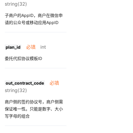
26
"plan_id"
:
12535
,
string(32)
27
"sp_appid"
:
"wxd6
28
"sp_mchid"
:
"1900
子商户的AppID，商户在微信申
29
"sp_openid"
:
"o-M
请的公众号或移动应用AppID
30
"sub_appid"
:
"wxd
31
"sub_mchid"
:
"190
32
"sub_openid"
:
"o-
33
}
必填
int
plan_id
委托代扣协议模板ID
必填
out_contract_code
string(32)
商户侧的签约协议号，商户侧需
保证唯一性。只能是数字、大小
写字母的组合