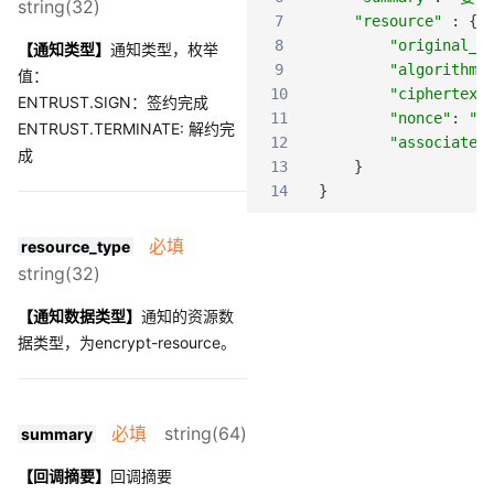
string(32)
7
"resource"
:
{
8
"original_t
【通知类型】
通知类型，枚举
9
"algorithm"
值：
10
"ciphertext
ENTRUST.SIGN：签约完成
11
"nonce"
:
".
ENTRUST.TERMINATE: 解约完
12
"associated
成
13
}
14
}
必填
resource_type
string(32)
【通知数据类型】
通知的资源数
据类型，为encrypt-resource。
必填
string(64)
summary
【回调摘要】
回调摘要