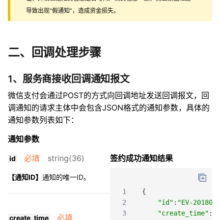
导致出现“假通知”，造成资金损失。
二、回调处理步骤
1、服务商接收回调通知报文
微信支付会通过POST的方式向回调地址发送回调报文，回
调通知的请求主体中会包含JSON格式的通知参数，具体的
通知参数列表如下：
通知参数
必填
string(36)
签约成功通知结果
id
【通知ID】
通知的唯一ID。
1
{
2
"id"
:
"EV-201802
3
"create_time"
:
"
必填
create_time