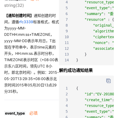
4
"resource_type"
string(32)
5
"event_type"
:
"E
6
"summary"
:
"委托
【通知创建时间】
通知创建的时
7
"resource"
:
{
间，遵循
rfc3339
标准格式，格式
8
"original_t
为yyyy-MM-
9
"algorithm"
DDTHH:mm:ss+TIMEZONE，
10
"ciphertext
yyyy-MM-DD表示年月日，T出
11
"nonce"
:
".
现在字符串中，表示time元素的
12
"associated
开头，HH:mm:ss.表示时分秒，
13
}
TIMEZONE表示时区（+08:00表
14
}
示东八区时间，领先UTC 8小
解约成功通知结果
时，即北京时间）。例如：2015-
05-20T13:29:35+08:00表示北
京时间2015年05月20日13点29
1
{
分35秒。
2
"id"
:
"EV-201802
3
"create_time"
:
"
4
"resource_type"
5
"event_type"
:
"E
必填
event_type
6
"summary"
:
"委托