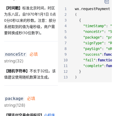
【时间戳】
标准北京时间，时区
1
wx
.
requestPayment
为东八区，自1970年1月1日 0点
2
(
0分0秒以来的秒数。注意：部分
3
{
4
"timeStamp"
:
"1
系统取到的值为毫秒级，商户需
5
"nonceStr"
:
"5K
要转换成秒(10位数字)。
6
"package"
:
"pre
7
"signType"
:
"RS
8
"paySign"
:
"oR9
必填
nonceStr
9
"success"
:
funct
10
"fail"
:
function
string(32)
11
"complete"
:
func
【随机字符串】
不长于32位。该
12
}
值建议使用随机数算法生成。
13
)
必填
package
string(128)
【预支付交易会话标识】
小程序