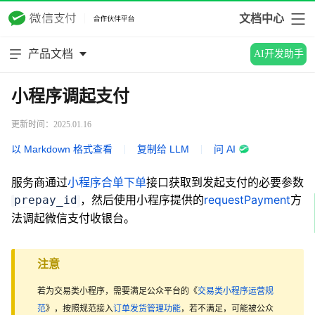
文档中心
产品文档
AI开发助手
小程序调起支付
更新时间：2025.01.16
以 Markdown 格式查看
|
复制给 LLM
|
问 AI
服务商通过
小程序合单下单
接口获取到发起支付的必要参数
，然后使用小程序提供的
requestPayment
方
prepay_id
法调起微信支付收银台。
注意
若为交易类小程序，需要满足公众平台的《
交易类小程序运营规
范
》，按照规范接入
订单发货管理功能
，若不满足，可能被公众