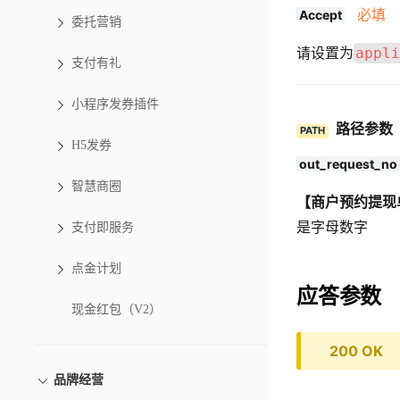
必填
Accept
委托营销
请设置为
appli
支付有礼
小程序发券插件
路径参数
PATH
H5发券
out_request_no
智慧商圈
【商户预约提现
是字母数字
支付即服务
点金计划
应答参数
现金红包（V2）
200 OK
品牌经营