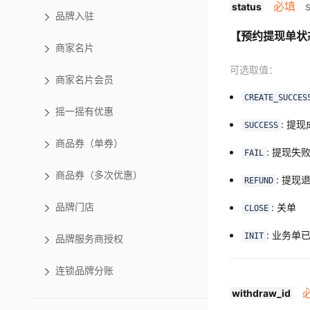
必填
s
status
品牌入驻
【预约提现单状
商家名片
可选取值：
商家名片会员
CREATE_SUCCES
摇一摇有优惠
: 提
SUCCESS
商品券（单券）
: 提现失
FAIL
商品券（多次优惠）
: 提现
REFUND
: 关单
品牌门店
CLOSE
: 业务单
INIT
品牌服务商授权
连锁品牌分账
withdraw_id