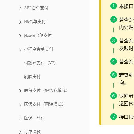
本接口
APP合单支付
若查到
H5合单支付
内处理
Native合单支付
若查询
发起时
小程序合单支付
若查询
付款码支付（V2）
若查到
刷脸支付
询。
医保支付（服务商模式）
返回参
返回内
医保支付（间连模式）
接口限
医保一码付
订单退款