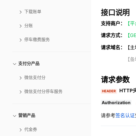
接口说明
下载账单
支持商户：
【平
分账
请求方式：
【G
停车缴费服务
请求域名：
【主
【备域名】http
支付分产品
微信支付分
请求参数
HTTP
HEADER
微信支付分停车服务
Authorization
请参考
签名认证
营销产品
代金券