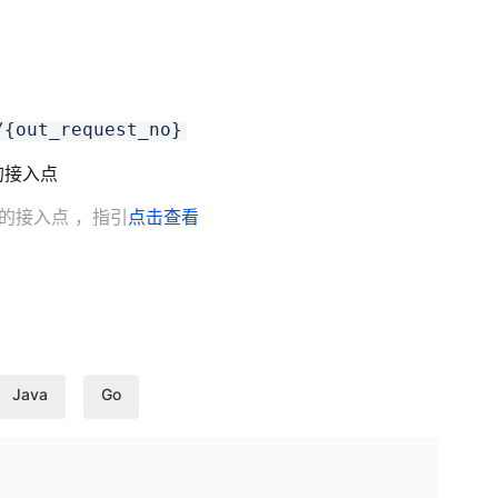
/{out_request_no}
就近的接入点
地的接入点
，指引
点击查看
Java
Go