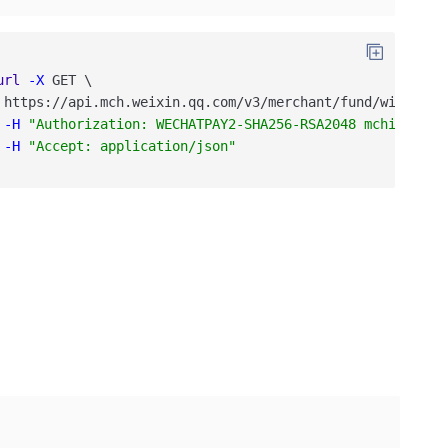
url
-X
GET
\
https
:
/
/api
.mch
.weixin
.qq
.com
/v3
/merchant
/fund
/withdraw
-H
"Authorization: WECHATPAY2-SHA256-RSA2048 mchid=\"19
-H
"Accept: application/json"