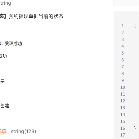
tring
态】
预约提现单据当前的状态
1
{
2
3
: 受理成功
S
4
5
现成功
6
7
败
8
退票
9
10
11
12
已创建
13
14
15
16
}
必填
string(128)
17