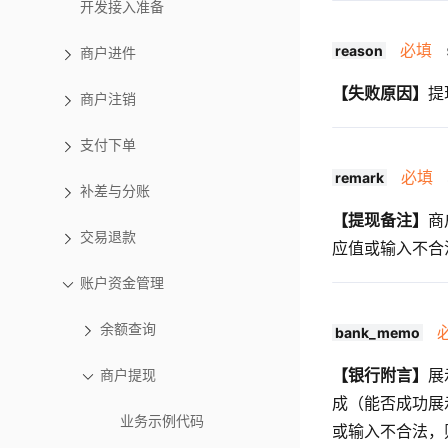
开发接入准备
必填
s
reason
商户进件
【失败原因】
提
商户注销
支付下单
必填
s
remark
补差与分账
【提现备注】
商
交易退款
应值或输入不合
账户资金管理
余额查询
bank_memo
【银行附言】
展
商户提现
成（能否成功展
业务示例代码
或输入不合法，