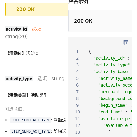
应答示例
200 OK
200 OK
必填
activity_id
string(20)
1
{
【活动Id】
活动Id
2
"activity_id"
:
"
3
"activity_type"
:
4
"activity_base_in
选填
string
activity_type
5
"activity_name"
6
"activity_secon
7
"merchant_logo_
【活动类型】
活动类型
8
"background_col
9
"begin_time"
:
可选取值：
10
"end_time"
:
"2
11
"available_peri
:
满额送
FULL_SEND_ACT_TYPE
12
"available_ti
: 阶梯送
STEP_SEND_ACT_TYPE
13
{