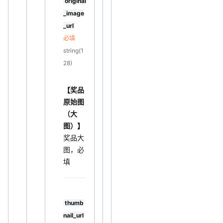
original
_image
_url
必填
string(1
28)
【奖品
原始图
（大
图）】
奖品大
图，必
填
thumb
nail_url