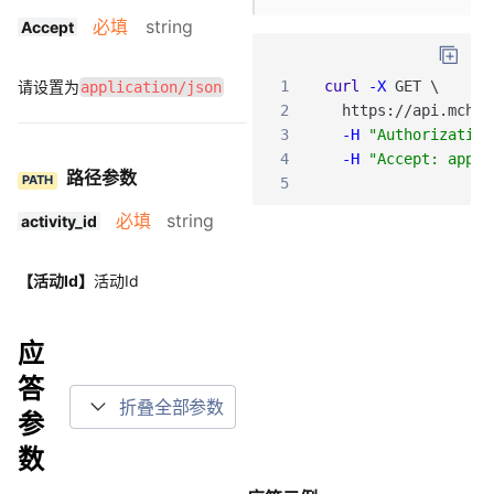
必填
string
Accept
请设置为
1
curl
-X
GET
\
application/json
2
https
:
/
/api
.mch
.w
3
-H
"Authorization
4
-H
"Accept: appli
路径参数
PATH
5
必填
string
activity_id
【活动Id】
活动Id
应
答
折叠全部参数
参
数