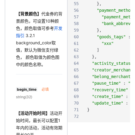
55
}
,
56
"payment_method
【背景颜色】
代金券的背
57
"payment_meth
景颜色，可设置10种颜
58
"bank_abbrevi
色，颜色取值可参考
开发
59
}
,
指引
3.2.1
60
"goods_tags"
:
background_color取
61
"xxx"
值，默认为微信支付绿
62
]
63
}
,
色， 颜色取值为颜色图
64
"activity_status"
中的颜色名称。
65
"creator_merchant
66
"belong_merchant_
67
"pause_time"
:
"2
begin_time
必填
68
"recovery_time"
:
69
"create_time"
:
"
string(32)
70
"update_time"
:
"
71
}
【活动开始时间】
活动开
72
始时间，最长可以配置1
年内的活动，活动有效期
最长90天