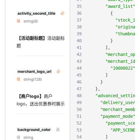
35
"award_list"
36
{
activity_second_title
必
37
"stock_id
填
string(9)
38
"original
39
"thumbnai
【活动副标题】
活动副标
40
}
题
41
]
,
42
"merchant_opt
43
"merchant_id_
44
"10000022"
merchant_logo_url
必
45
]
填
string(128)
46
}
47
}
,
48
"advanced_setting
【商户logo】
商户
49
"delivery_user_
logo，送出优惠券时展示
50
"merchant_membe
51
"payment_mode"
52
"payment_scen
background_color
选
53
"APP_SCENE"
54
]
填
string