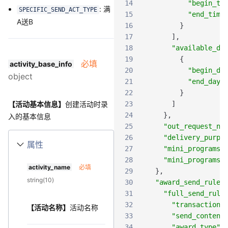
14
"begin_ti
:
满
SPECIFIC_SEND_ACT_TYPE
15
"end_time
A送B
16
}
17
]
,
18
"available_da
19
{
必填
activity_base_info
20
"begin_da
object
21
"end_day_
22
}
【活动基本信息】
创建活动时录
23
]
24
}
,
入的基本信息
25
"out_request_no
26
"delivery_purpo
属性
27
"mini_programs_
28
"mini_programs_
activity_name
必填
29
}
,
string(10)
30
"award_send_rule"
31
"full_send_rule
32
"transaction_
【活动名称】
活动名称
33
"send_content
34
"award_type"