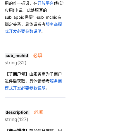
用的唯一标识，在
开放平台
(移动
34
        }
应用)申请
。此处填写的
35
      ]
sub_appid需要与sub_mchid有
36
    },
绑定关系，具体请参考
服务商模
37
    "support_fapiao
38
    "scene_info" : 
式开发必要参数说明
。
39
      "payer_client
40
      "device_id" :
41
      "store_info" 
必填
sub_mchid
42
        "id" : "000
string(32)
43
        "name" :
44
        "area_code"
【子商户号】
由服务商为子商户
45
        "addres
进件后获取，
具体请参考
服务商
46
      }
模式开发必要参数说明
。
47
    }
48
  }'
49
必填
description
string(127)
【商品描述】
商品信息描述，
用