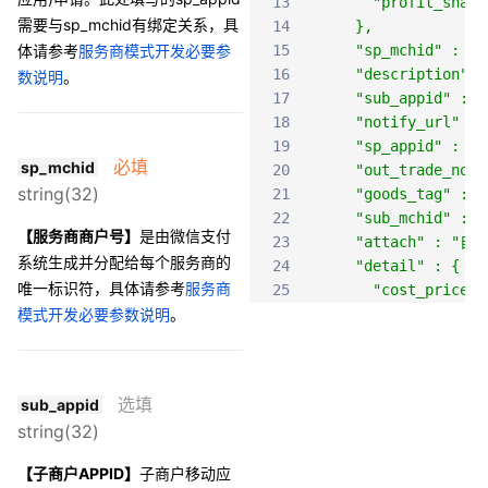
13
      "profit_shari
需要与sp_mchid有绑定关系，具
14
    },
体请参考
服务商模式开发必要参
15
    "sp_mchid" : "1
16
    "description
数说明
。
17
    "sub_appid" : "
18
    "notify_url" : 
19
    "sp_appid" : "w
必填
sp_mchid
20
    "out_trade_no" 
string(32)
21
    "goods_tag" : "
22
    "sub_mchid" : "
【服务商商户号】
是由微信支付
23
    "attach" : 
系统生成并分配给每个服务商的
24
    "detail" : {
唯一标识符，具体请参考
服务商
25
      "cost_price" 
模式开发必要参数说明
。
26
      "invoice_id"
27
      "goods_detail
28
        {
29
          "merchant
选填
sub_appid
30
          "wechatpa
string(32)
31
          "goods_na
32
          "quantity
【子商户APPID】
子商户移动应
33
          "unit_pri