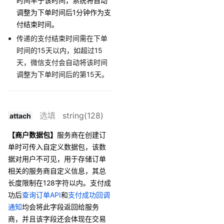
时间早于该时间，
系统将自动
调整为下单时间后1分钟作为支
付结束时间
。
传递的支付结束时间需在下单
时间的15天以内，如超过15
天，微信支付会自动将该时间
调整为下单时间后的第15天。
选填
string(128)
attach
【商户数据包】
服务商在创建订
单时可传入自定义数据包，该数
据对用户不可见，用于存储订单
相关的服务商自定义信息，其总
长度限制在128字符以内。支付成
功后
查询订单API
和
支付成功回调
通知
均会将此字段返回给服务
商，并且该字段还会体现在交易