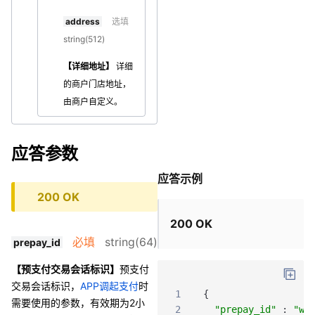
address
选填
string(512)
【详细地址】
详细
的商户门店地址，
由商户自定义。
应答参数
应答示例
200 OK
200 OK
必填
string(64)
prepay_id
【预支付交易会话标识】
预支付
交易会话标识，
APP调起支付
时
1
{
需要使用的参数，有效期为2小
2
"prepay_id"
:
"wx