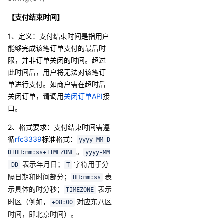
【支付结束时间】
1、定义：支付结束时间是指用户
能够完成该笔订单支付的最后时
限，并非订单关闭的时间。超过
此时间后，用户将无法对该笔订
单进行支付。如商户需在超时后
关闭订单，请调用
关闭订单API
接
口。
2、格式要求
：支付结束时间需
遵
循
rfc3339
标准格式：
yyyy-MM-D
。
DTHH:mm:ss+TIMEZONE
yyyy-MM
表示年月日；
字符用于分
-DD
T
隔日期和时间部分；
表
HH:mm:ss
示具体的时分秒；
表示
TIMEZONE
时区（例如，
对应东八区
+08:00
时间，即北京时间）。