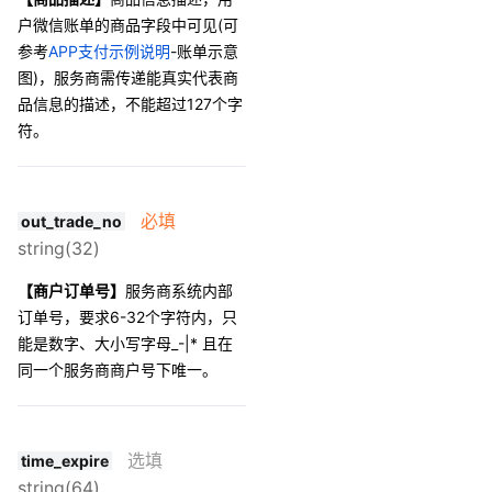
户微信账单的商品字段中可见(可
参考
APP支付示例说明
-
账单示意
图
)，服务商需传递能真实代表商
品信息的描述，不能超过127个字
符。
必填
out_trade_no
string(32)
【商户订单号】
服务商系统内部
订单号，要求6-32个字符内，只
能是数字、大小写字母_-|* 且在
同一个服务商商户号下唯一。
选填
time_expire
string(64)