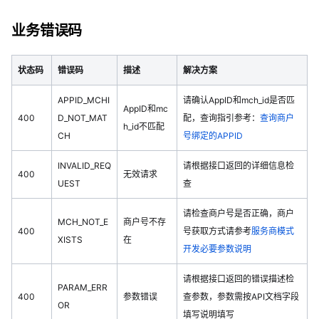
业务错误码
状态码
错误码
描述
解决方案
APPID_MCHI
请确认AppID和mch_id是否匹
AppID和mc
400
D_NOT_MAT
配，查询指引参考：
查询商户
h_id不匹配
CH
号绑定的APPID
INVALID_REQ
请根据接口返回的详细信息检
400
无效请求
UEST
查
请检查商户号是否正确，商户
MCH_NOT_E
商户号不存
400
号获取方式请参考
服务商模式
XISTS
在
开发必要参数说明
请根据接口返回的错误描述检
PARAM_ERR
400
参数错误
查参数，参数需按API文档字段
OR
填写说明填写