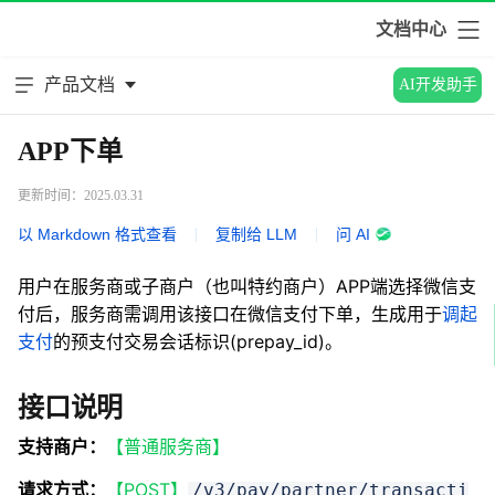
文档中心
产品文档
AI开发助手
APP下单
更新时间：2025.03.31
以 Markdown 格式查看
|
复制给 LLM
|
问 AI
用户在服务商或子商户（也叫特约商户）APP端选择微信支
付后，服务商需调用该接口在微信支付下单，生成用于
调起
支付
的预支付交易会话标识(prepay_id)。
接口说明
支持商户：
【普通服务商】
请求方式：
【POST】
/v3/pay/partner/transacti