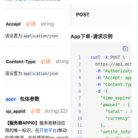
POST
必填
string
Accept
请设置为
App下单-请求示例
application/json
1
curl
-X
POST
\
必填
string
Content-Type
2
https
:
/
/api
.mch
.w
3
-H
"Authorization
请设置为
application/json
4
-H
"Accept: appli
5
-H
"Content-Type:
6
-d
'{
7
    "time_expire" :
包体参数
BODY
8
    "amount" : {
必填
string(32)
sp_appid
9
      "total" : 100
10
      "currency" : 
【服务商APPID】
服务商移动应
11
    },
用的唯一标识，在
开放平台
(移动
12
    "settle_info" :
应用)申请
。此处填写的sp_appid