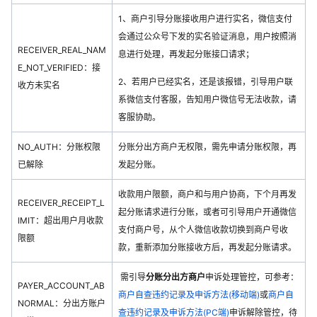
1、商户引导分账接收用户进行实名，微信支付
会通过公众号下发的实名验证消息，用户按照消
RECEIVER_REAL_NAM
息进行处理，再发起分账接口请求；
E_NOT_VERIFIED：接
2、若用户已经实名，还是该报错，引导用户联
收方未实名
系微信支付客服，告知用户微信号无法收款，请
客服协助。
NO_AUTH：分账权限
分账分出方商户无权限，需先申请分账权限，再
已解除
发起分账。
收款用户限额，商户和与用户协商，下个月再发
RECEIVER_RECEIPT_L
起分账请求进行分账，或者可引导用户开通微信
IMIT：超出用户月收款
支付商户号，从个人微信收款切换到商户号收
限额
款，重新添加分账接收方后，再发起分账请求。
需引导
分账分出方商户
申诉处理管控，可参考：
PAYER_ACCOUNT_AB
商户自查违约记录及申诉方法(移动端)
或
商户自
NORMAL：分出方账户
查违约记录及申诉方法(PC端)
申诉解除管控，待