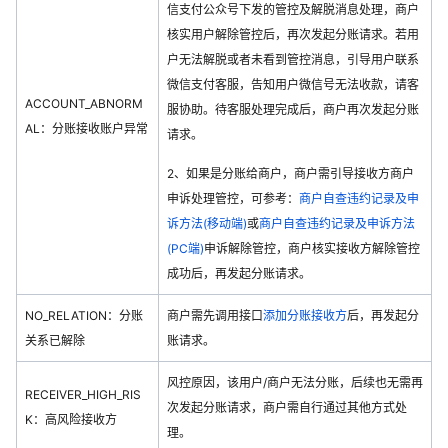
信支付公众号下发的管控及解脱消息处理，商户
核实用户解除管控后，再次发起分账请求。若用
户无法解脱或者未看到管控消息，引导用户联系
微信支付客服，告知用户微信号无法收款，请客
ACCOUNT_ABNORM
服协助。待客服处理完成后，商户再次发起分账
AL：分账接收账户异常
请求。
2、如果是分账给商户，商户需引导接收方商户
申诉处理管控，可参考：
商户自查违约记录及申
诉方法(移动端)
或
商户自查违约记录及申诉方法
(PC端)
申诉解除管控，商户核实接收方解除管控
成功后，再发起分账请求。
NO_RELATION：分账
商户需先调用接口
添加分账接收方
后，再发起分
关系已解除
账请求。
风控原因，该用户/商户无法分账，后续也无需再
RECEIVER_HIGH_RIS
次发起分账请求，商户需自行通过其他方式处
K：高风险接收方
理。