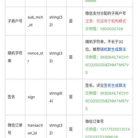
88888
微信支付分配的子商户号
sub_mch
string(3
子商户号
是
注意：仅适用于
机构模式
_id
2)
示例值：1900000109
随机字符串，不长于32
位。推荐
随机数生成算法
随机字符
nonce_st
string(3
是
示例值：5K8264ILTKCH1
串
r
2)
6CQ2502SI8ZNMTM67V
S
签名，详见
签名生成算法
string(6
示例值：5K8264ILTKCH1
签名
sign
是
4)
6CQ2502SI8ZNMTM67V
S
微信订单号
微信订单
transacti
string(3
是
示例值：12177525012014
号
on_id
2)
07033233368018