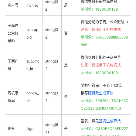
string(3
微信支付分配的商户号
商户号
mch_id
是
2)
示例值：1900000109
微信分配的子商户公众账号ID
子商户
sub_ap
string(3
注意：仅适用于
机构模式
公众账
否
pid
2)
示例值：wx8888888888888
号ID
888
微信支付分配的子商户号
子商户
sub_mc
string(3
是
注意：仅适用于
机构模式
号
h_id
2)
示例值：1900000109
随机字符串，不长于32位。
随机字
nonce_
string(3
推荐
随机数生成算法
是
符串
str
2)
示例值：5K8264ILTKCH16C
Q2502SI8ZNMTM67VS
签名，详见
签名生成算法
string(6
签名
sign
是
示例值：C380BEC2BFD727
4)