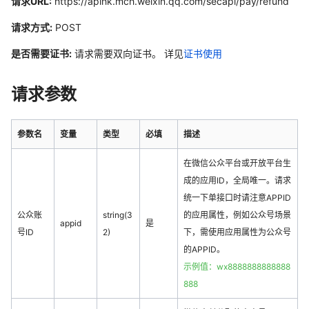
请求URL:
https://apihk.mch.weixin.qq.com/secapi/pay/refund
请求方式:
POST
是否需要证书:
请求需要双向证书。 详见
证书使用
请求参数
参数名
变量
类型
必填
描述
在微信公众平台或开放平台生
成的应用ID，全局唯一。请求
统一下单接口时请注意APPID
公众账
string(3
的应用属性，例如公众号场景
appid
是
号ID
2)
下，需使用应用属性为公众号
的APPID。
示例值：wx8888888888888
888