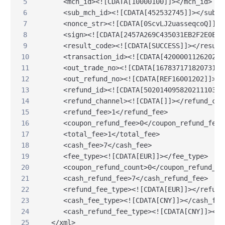
5
<mch_id><![CDATA[10000100]]></mch_id>
6
<sub_mch_id><![CDATA[452532745]]></sub_m
7
<nonce_str><![CDATA[0ScvLJ2uasseqcoQ]]><
8
<sign><![CDATA[2457A269C435031EB2F2E0EE5
9
<result_code><![CDATA[SUCCESS]]></result
10
<transaction_id><![CDATA[420000112620210
11
<out_trade_no><![CDATA[1678371718207313]
12
<out_refund_no><![CDATA[REF16001202]]></
13
<refund_id><![CDATA[50201409582021110313
14
<refund_channel><![CDATA[]]></refund_cha
15
<refund_fee>1</refund_fee>
16
<coupon_refund_fee>0</coupon_refund_fee>
17
<total_fee>1</total_fee>
18
<cash_fee>7</cash_fee>
19
<fee_type><![CDATA[EUR]]></fee_type>
20
<coupon_refund_count>0</coupon_refund_co
21
<cash_refund_fee>7</cash_refund_fee>
22
<refund_fee_type><![CDATA[EUR]]></refund
23
<cash_fee_type><![CDATA[CNY]]></cash_fee
24
<cash_refund_fee_type><![CDATA[CNY]]></c
25
</xml>