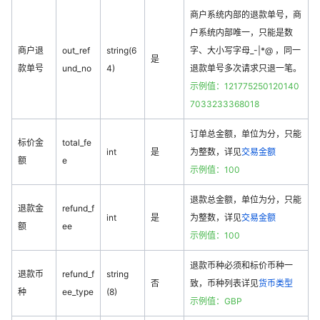
商户系统内部的退款单号，商
户系统内部唯一，只能是数
商户退
out_ref
string(6
字、大小写字母_-|*@ ，同一
是
款单号
und_no
4)
退款单号多次请求只退一笔。
示例值：121775250120140
7033233368018
订单总金额，单位为分，只能
标价金
total_fe
int
是
为整数，详见
交易金额
额
e
示例值：100
退款总金额，单位为分，只能
退款金
refund_f
int
是
为整数，详见
交易金额
额
ee
示例值：100
退款币种必须和标价币种一
退款币
refund_f
string
否
致，币种列表详见
货币类型
种
ee_type
(8)
示例值：GBP