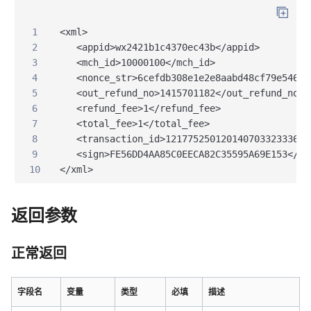
1
<xml>
2
   <appid>wx2421b1c4370ec43b</appid>
3
   <mch_id>10000100</mch_id>
4
   <nonce_str>6cefdb308e1e2e8aabd48cf79e546a0
5
   <out_refund_no>1415701182</out_refund_no>
6
   <refund_fee>1</refund_fee>
7
   <total_fee>1</total_fee>
8
   <transaction_id>12177525012014070332333680
9
   <sign>FE56DD4AA85C0EECA82C35595A69E153</si
10
</xml>
返回参数
正常返回
字段名
变量
类型
必填
描述