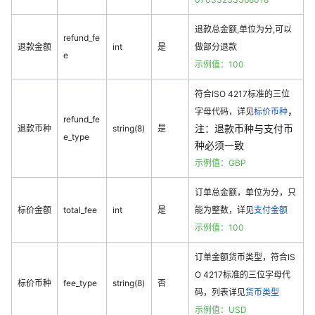
退款总金额,单位为分,可以
refund_fe
退款金额
int
是
做部分退款
e
示例值：100
符合ISO 4217标准的三位
，
字母代码，详见
标价币种
refund_fe
注：退款币种与支付币
退款币种
string(8)
是
e_type
种必须一致
示例值：GBP
订单总金额，单位为分，只
标价金额
total_fee
int
是
能为整数，详见
支付金额
示例值：100
订单金额货币类型，符合IS
O 4217标准的三位字母代
标价币种
fee_type
string(8)
否
码，列表详见
货币类型
示例值：USD