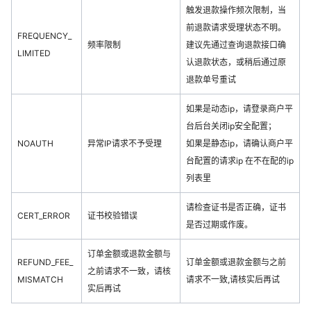
触发退款操作频次限制，当
前退款请求受理状态不明。
FREQUENCY_
频率限制
建议先通过查询退款接口确
LIMITED
认退款状态，或稍后通过原
退款单号重试
如果是动态ip，请登录商户平
台后台关闭ip安全配置；
NOAUTH
异常IP请求不予受理
如果是静态ip，请确认商户平
台配置的请求ip 在不在配的ip
列表里
请检查证书是否正确，证书
CERT_ERROR
证书校验错误
是否过期或作废。
订单金额或退款金额与
REFUND_FEE_
订单金额或退款金额与之前
之前请求不一致，请核
MISMATCH
请求不一致,请核实后再试
实后再试