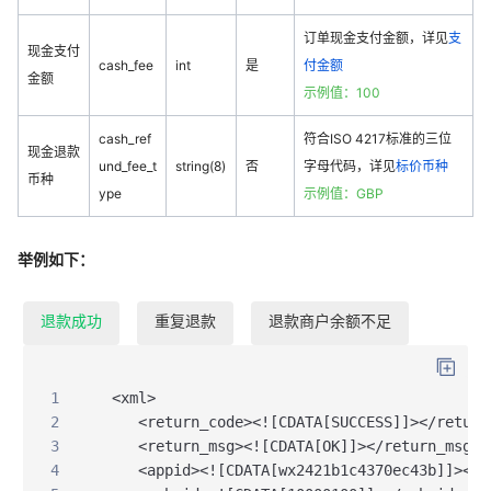
订单现金支付金额，详见
支
现金支付
cash_fee
int
是
付金额
金额
示例值：100
cash_ref
符合ISO 4217标准的三位
现金退款
und_fee_t
string(8)
否
字母代码，详见
标价币种
币种
ype
示例值：GBP
举例如下：
退款成功
重复退款
退款商户余额不足
1
<xml>
2
<return_code><![CDATA[SUCCESS]]></return
3
<return_msg><![CDATA[OK]]></return_msg>
4
<appid><![CDATA[wx2421b1c4370ec43b]]></a