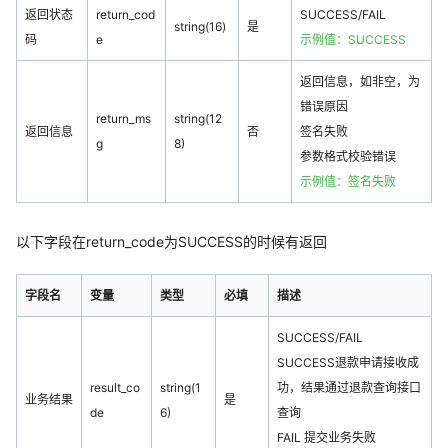
返回状态
return_cod
SUCCESS/FAIL
string(16)
是
码
e
示例值：SUCCESS
返回信息，如非空，为
错误原因
return_ms
string(12
返回信息
否
签名失败
g
8)
参数格式校验错误
示例值：签名失败
以下字段在return_code为SUCCESS的时候有返回
字段名
变量
类型
必填
描述
SUCCESS/FAIL
SUCCESS退款申请接收成
result_co
string(1
功，结果通过退款查询接口
业务结果
是
de
6)
查询
FAIL 提交业务失败