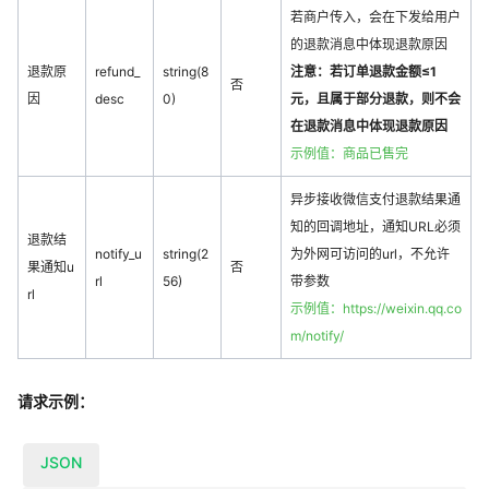
若商户传入，会在下发给用户
的退款消息中体现退款原因
退款原
refund_
string(8
注意：若订单退款金额≤1
否
因
desc
0)
元，且属于部分退款，则不会
在退款消息中体现退款原因
示例值：商品已售完
异步接收微信支付退款结果通
知的回调地址，通知URL必须
退款结
notify_u
string(2
为外网可访问的url，不允许
果通知u
否
rl
56)
带参数
rl
示例值：https://weixin.qq.co
m/notify/
请求示例：
JSON