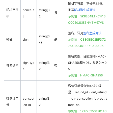
随机字符串，不长于32位。
随机字符
nonce_s
string(3
推荐
随机数生成算法
是
串
tr
2)
示例值：5K8264ILTKCH16
CQ2502SI8ZNMTM67VS
签名，详见
签名生成算法
string(6
签名
sign
是
示例值：C380BEC2BFD72
4)
7A4B6845133519F3AD6
签名类型，目前支持HMAC-
sign_typ
string(3
SHA256和MD5，默认为MD
签名类型
否
e
2)
5
示例值：HMAC-SHA256
微信订单号查询的优先级
是： refund_id > out_refund
微信订单
transact
string(3
_no > transaction_id > out_t
号
ion_id
2)
rade_no
示例值：121775250120140