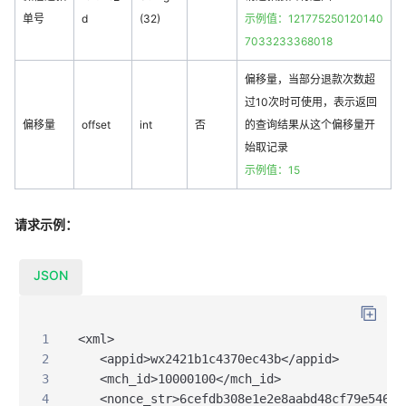
单号
d
(32)
示例值：121775250120140
7033233368018
偏移量，当部分退款次数超
过10次时可使用，表示返回
偏移量
offset
int
否
的查询结果从这个偏移量开
始取记录
示例值：15
请求示例：
JSON
1
<xml>
2
   <appid>wx2421b1c4370ec43b</appid>  
3
   <mch_id>10000100</mch_id>
4
   <nonce_str>6cefdb308e1e2e8aabd48cf79e546a0