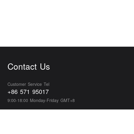
Contact Us
Customer Service Tel
+86 571 95017
9:00-18:00 Monday-Friday GMT+8
Business Development
wxpayglobal@tencent.com