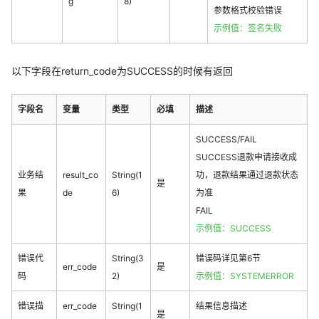
g
8)
参数格式校验错误
示例值：签名失败
以下字段在return_code为SUCCESS的时候有返回
字段名
变量
类型
必填
描述
SUCCESS/FAIL
SUCCESS退款申请接收成
业务结
result_co
String(1
功，退款结果通过退款状态
是
果
de
6)
为准
FAIL
示例值：SUCCESS
错误代
String(3
错误码详见第6节
err_code
是
码
2)
示例值：SYSTEMERROR
错误描
err_code
String(1
结果信息描述
是