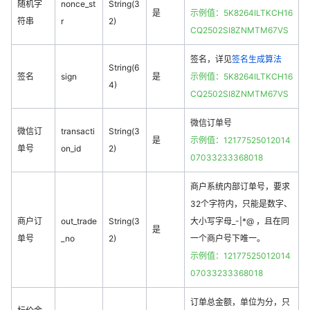
随机字
nonce_st
String(3
是
示例值：5K8264ILTKCH16
符串
r
2)
CQ2502SI8ZNMTM67VS
签名，详见
签名生成算法
String(6
签名
sign
是
示例值：5K8264ILTKCH16
4)
CQ2502SI8ZNMTM67VS
微信订单号
微信订
transacti
String(3
是
示例值：12177525012014
单号
on_id
2)
07033233368018
商户系统内部订单号，要求
32个字符内，只能是数字、
商户订
out_trade
String(3
大小写字母_-|*@ ，且在同
是
单号
_no
2)
一个商户号下唯一。
示例值：12177525012014
07033233368018
订单总金额，单位为分，只