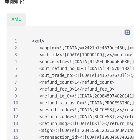
举例如下：
XML
1
  <xml>
2
     <appid><![CDATA[wx2421b1c4370ec43b]]></a
3
     <mch_id><![CDATA[10000100]]></mch_id>
4
     <nonce_str><![CDATA[NfsMFbUFpdbEhPXP]]><
5
     <out_refund_no_0><![CDATA[1415701182]]><
6
     <out_trade_no><![CDATA[1415757673]]></ou
7
     <refund_count>1</refund_count>
8
     <refund_fee_0>1</refund_fee_0>
9
     <refund_id_0><![CDATA[200845074020141111
10
     <refund_status_0><![CDATA[PROCESSING]]><
11
     <result_code><![CDATA[SUCCESS]]></result
12
     <return_code><![CDATA[SUCCESS]]></return
13
     <return_msg><![CDATA[OK]]></return_msg>
14
     <sign><![CDATA[1F2841558E233C33ABA71A961
15
     <transaction_id><![CDATA[100845074020141