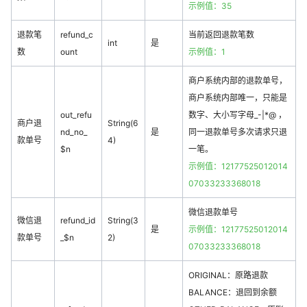
示例值：35
退款笔
refund_c
当前返回退款笔数
int
是
数
ount
示例值：1
商户系统内部的退款单号，
商户系统内部唯一，只能是
out_refu
数字、大小写字母_-|*@ ，
商户退
String(6
nd_no_
是
同一退款单号多次请求只退
款单号
4)
$n
一笔。
示例值：12177525012014
07033233368018
微信退款单号
微信退
refund_id
String(3
是
示例值：12177525012014
款单号
_$n
2)
07033233368018
ORIGINAL：原路退款
BALANCE：退回到余额