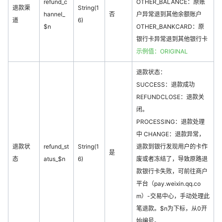
refund_c
OTHER_BALANCE：原账
退款渠
String(1
hannel_
否
户异常退到其他余额账户
道
6)
$n
OTHER_BANKCARD：原
银行卡异常退到其他银行卡
示例值：ORIGINAL
退款状态：
SUCCESS：退款成功
REFUNDCLOSE：退款关
闭。
PROCESSING：退款处理
中 CHANGE：退款异常，
退款状
refund_st
String(1
退款到银行发现用户的卡作
是
态
atus_$n
6)
废或者冻结了，导致原路退
款银行卡失败，可前往商户
平台（pay.weixin.qq.co
m）-交易中心，手动处理此
笔退款。$n为下标，从0开
始编号。