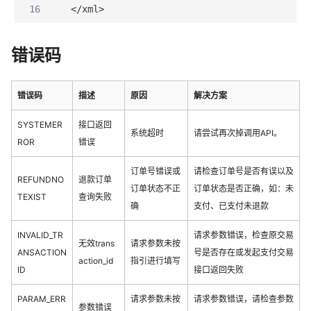
16
  </xml>
错误码
错误码
描述
原因
解决方案
SYSTEMER
接口返回
系统超时
请尝试再次掉调用API。
ROR
错误
订单号错误或
请检查订单号是否有误以及
REFUNDNO
退款订单
订单状态不正
订单状态是否正确，如：未
TEXIST
查询失败
确
支付、已支付未退款
INVALID_TR
请求参数错误，检查原交易
无效trans
请求参数未按
ANSACTION
号是否存在或发起支付交易
action_id
指引进行填写
ID
接口返回失败
PARAM_ERR
请求参数未按
请求参数错误，请检查参数
参数错误