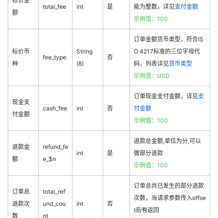
标价金
total_fee
int
是
能为整数，详见
支付金额
额
示例值：100
订单金额货币类型，符合IS
标价币
String
O 4217标准的三位字母代
fee_type
否
种
(8)
码，列表详见
货币类型
示例值：USD
订单现金支付金额，详见
支
现金支
cash_fee
int
否
付金额
付金额
示例值：100
退款总金额,单位为分,可以
退款金
refund_fe
int
是
做部分退款
额
e_$n
示例值：100
订单总共已发生的部分退款
订单总
total_ref
次数，当请求参数传入offse
退款次
und_cou
int
否
t后有返回
数
nt