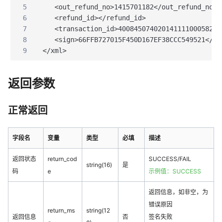
5
   <out_refund_no>1415701182</out_refund_no>
6
   <refund_id></refund_id>
7
   <transaction_id>40084507402014111100058208
8
   <sign>66FFB727015F450D167EF38CCC549521</si
9
</xml>
返回参数
正常返回
字段名
变量
类型
必填
描述
返回状态
return_cod
SUCCESS/FAIL
string(16)
是
码
e
示例值：SUCCESS
返回信息，如非空，为
错误原因
return_ms
string(12
返回信息
否
签名失败