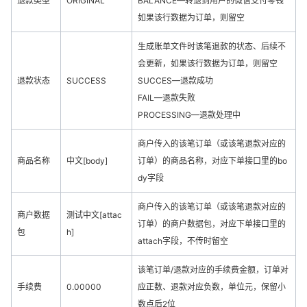
退款类型
ORIGINAL
BALANCE—转退到用户的微信支付零钱
如果该行数据为订单，则留空
生成账单文件时该笔退款的状态、后续不
会更新，如果该行数据为订单，则留空
退款状态
SUCCESS
SUCCES—退款成功
FAIL—退款失败
PROCESSING—退款处理中
商户传入的该笔订单（或该笔退款对应的
商品名称
中文[body]
订单）的商品名称，对应下单接口里的bo
dy字段
商户传入的该笔订单（或该笔退款对应的
商户数据
测试中文[attac
订单）的商户数据包，对应下单接口里的
包
h]
attach字段，不传时留空
该笔订单/退款对应的手续费金额，订单对
手续费
0.00000
应正数、退款对应负数，单位元，保留小
数点后2位