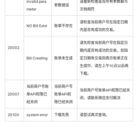
invalid para
请重新检查是否所有参数都与
参数错误
meter
文档相符
请检查当前商户号在指定日期
NO Bill Exist
账单不存在
内是否有成功的交易。
请先检查当前商户号在指定日
20002
期内是否有成功的交易，如指
Bill Creating
账单未生成
定日期有交易则表示账单正在
生成中，请在上午10点以后再
下载。
当前商户号账
当前商户号
当前商户号账单API权限已经关
20007
单API权限已
账单API权
闭，请联系微信支付解决
经关闭
限已经关闭
20100
system error
下载失败
请尝试再次查询。