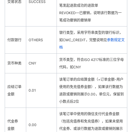
交易状态
SUCCESS
笔发起退款成功的退款单
REVOKED—已撤销，说明该行数据为一
笔成功撤销的撤销单
银行类型，采用字符串类型的银行标识，
付款银行
OTHERS
如CMC_CREDIT，完整说明见
参数规定文
档
货币类型，符合ISO 4217标准的三位字母
货币种类
CNY
代码，如CNY
该笔订单的应结算金额（=订单金额-用户
应结订单
使用的免充值券金额），如果该行数据为
0.01
金额
退款或撤销则展示0.00，单位元，保留到
小数点后2位
该笔订单中使用的微信支付代金券金额
代金券
（包括充值券和免充值券），如果未使用
0.00
金额
代金券、或该行数据为退款或撤销则展示