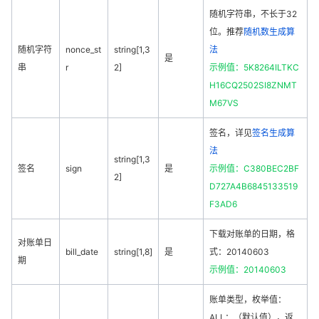
随机字符串，不长于32
位。推荐
随机数生成算
随机字符
nonce_st
string[1,3
法
是
串
r
2]
示例值：5K8264ILTKC
H16CQ2502SI8ZNMT
M67VS
签名，详见
签名生成算
法
string[1,3
签名
sign
是
示例值：C380BEC2BF
2]
D727A4B6845133519
F3AD6
下载对账单的日期，格
对账单日
bill_date
string[1,8]
是
式：20140603
期
示例值：20140603
账单类型，枚举值：
ALL：（默认值），返