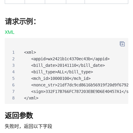
请求示例：
XML
1
<xml>
2
   <appid>wx2421b1c4370ec43b</appid>
3
   <bill_date>20141110</bill_date>
4
   <bill_type>ALL</bill_type>
5
   <mch_id>10000100</mch_id>
6
   <nonce_str>21df7dc9cd8616b56919f20d9f67923
7
   <sign>332F17B766FC787203EBE9D6E40457A1</si
8
</xml> 
返回参数
失败时，返回以下字段