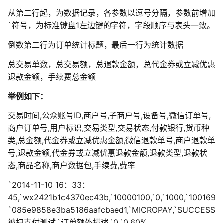
从第二行起，为数据记录，各参数以逗号分隔，参数前增加
`符号，为标准键盘1左边键的字符，字段顺序与表头一致。
倒数第二行为订单统计标题，最后一行为统计数据
总交易单数，总交易额，总退款金额，总代金券或立减优惠
退款金额，手续费总金额
举例如下：
交易时间,公众账号ID,商户号,子商户号,设备号,微信订单号,
商户订单号,用户标识,交易类型,交易状态,付款银行,货币种
类,总金额,代金券或立减优惠金额,微信退款单号,商户退款单
号,退款金额,代金券或立减优惠退款金额,退款类型,退款状
态,商品名称,商户数据包,手续费,费率
`2014-11-10 16：33：
45,`wx2421b1c4370ec43b,`10000100,`0,`1000,`100169
`085e9858e3ba5186aafcbaed1,`MICROPAY,`SUCCESS,`OTHER
被扫支付测试,`订单额外描述,`0,`0.60%