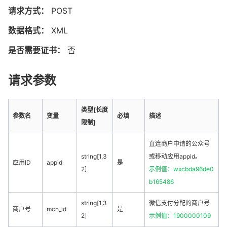
请求方式：
POST
数据格式：
XML
是否需要证书：
否
请求参数
类型[长度
参数名
变量
必填
描述
限制]
直连商户申请的公众号
string[1,3
或移动应用appid。
应用ID
appid
是
2]
示例值：wxcbda96de0
b165486
string[1,3
微信支付分配的商户号
商户号
mch_id
是
2]
示例值：1900000109