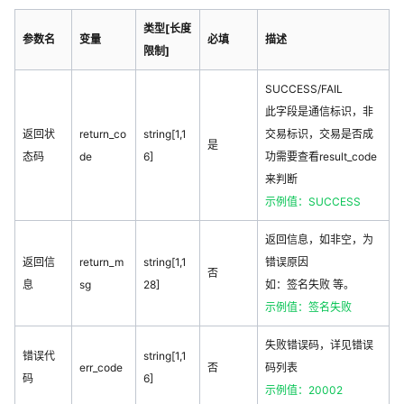
类型[长度
参数名
变量
必填
描述
限制]
SUCCESS/FAIL
此字段是通信标识，非
返回状
return_co
string[1,1
交易标识，交易是否成
是
态码
de
6]
功需要查看result_code
来判断
示例值：SUCCESS
返回信息，如非空，为
返回信
return_m
string[1,1
错误原因
否
息
sg
28]
如：签名失败 等。
示例值：签名失败
失败错误码，详见错误
错误代
string[1,1
err_code
否
码列表
码
6]
示例值：20002