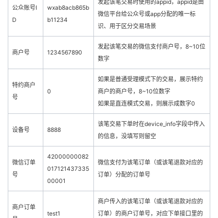
发起该笔交易时使用的appid，appid是由
公众账号I
wxab8acb865b
微信平台给公众号或app分配的唯一标
D
b11234
识、用于区分交易场景
发起该笔交易的微信支付商户号，8~10位
商户号
1234567890
数字
如果是普通受理模式下的交易，展示特约
特约商户
0
商户的商户号，8~10位数字
号
如果是直连模式交易，则展示成数字0
该笔交易下单时在device_info字段中传入
设备号
8888
的信息，没填写则留空
42000000082
微信订单
微信支付为该笔订单（或该笔退款对应的
017121437335
号
订单）分配的订单号
00001
商户传入的该笔订单（或该笔退款对应的
商户订单
test1
订单）的商户订单号，对应下单接口里的