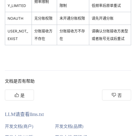
频率限制
Y_LIMITED
限制
低频率后原单重试
NOAUTH
无分账权限
未开通分账权限
请先开通分账
USER_NOT_
分账接收方
分账接收方不存
请确认分账接收方类型
EXIST
不存在
在
或者账号无误后重试
文档是否有帮助
是
否
LLM请查看llms.txt
开发文档(商户)
开发文档(品牌)