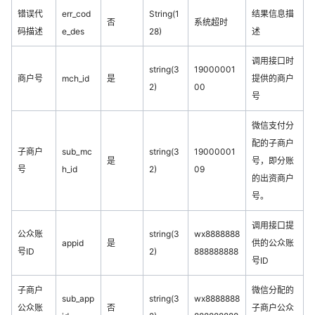
错误代
err_cod
String(1
结果信息描
否
系统超时
码描述
e_des
28)
述
调用接口时
string(3
19000001
商户号
mch_id
是
提供的商户
2)
00
号
微信支付分
配的子商户
子商户
sub_mc
string(3
19000001
是
号，即分账
号
h_id
2)
09
的出资商户
号。
调用接口提
公众账
string(3
wx8888888
appid
是
供的公众账
号ID
2)
888888888
号ID
子商户
微信分配的
sub_app
string(3
wx8888888
公众账
否
子商户公众