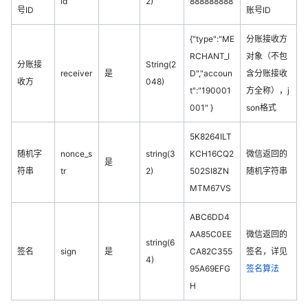
id
2)
888888888
号ID
账号ID
{"type":"ME
分账接收方
RCHANT_I
对象（不包
分账接
String(2
receiver
是
D","accoun
含分账接收
收方
048)
t":"190001
方全称），j
001" }
son格式
5K8264ILT
随机字
nonce_s
string(3
KCH16CQ2
微信返回的
是
符串
tr
2)
502SI8ZN
随机字符串
MTM67VS
ABC6DD4
AA85C0EE
微信返回的
string(6
签名
sign
是
CA82C355
签名，详见
4)
95A69EFG
签名算法
H