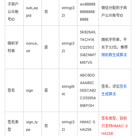
子商户
wx88888
sub_ap
string(3
微信分配的子商
公众账
否
8888888
pid
2)
户公众账号ID
号ID
8888
5K8264IL
TKCH16
随机字符串，不
随机字
nonce_
string(3
是
CQ2502
长于32位。推荐
符串
str
2)
SI8ZNMT
随机数生成算法
M67VS
ABC6DD
4AA85C
string(6
签名，详见
签名
签名
sign
是
0EECA82
4)
生成算法
C35595A
69EFGH
签名类型，目前
签名类
sign_ty
string(3
HMAC-S
否
只支持HMAC-S
型
pe
2)
HA256
HA256