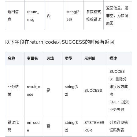
返回信息，如
返回信
return_
string(2
参数格式
否
非空，为错误
息
msg
56)
校验错误
原因
以下字段在return_code为SUCCESS的时候有返回
名称
变量名
必填
类型
示例值
描述
SUCCES
S：删除分
业务结
result_c
string(3
账接收方成
是
SUCCESS
果
ode
2)
功
FAIL ：提交
业务失败
错误代
err_cod
string(3
SYSTEMER
列表详见错
否
码
e
2)
ROR
误码列表