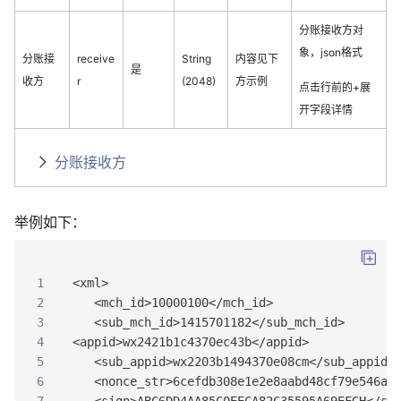
分账接收方对
象，json格式
分账接
receive
String
内容见下
是
收方
r
(2048)
方示例
点击行前的+展
开字段详情
分账接收方
举例如下：
1
<xml>
2
   <mch_id>10000100</mch_id>
3
   <sub_mch_id>1415701182</sub_mch_id>
4
<appid>wx2421b1c4370ec43b</appid>
5
   <sub_appid>wx2203b1494370e08cm</sub_appid>
6
   <nonce_str>6cefdb308e1e2e8aabd48cf79e546a0