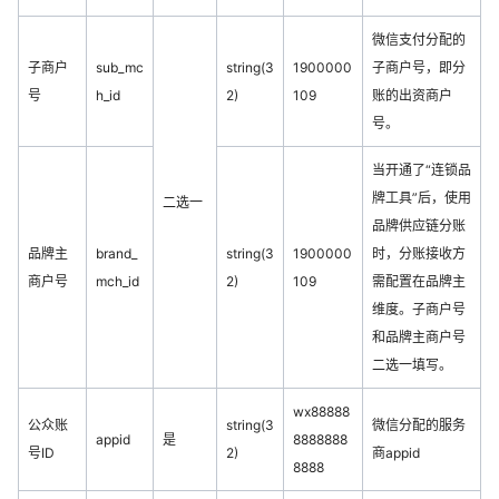
微信支付分配的
子商户
sub_mc
string(3
1900000
子商户号，即分
号
h_id
2)
109
账的出资商户
号。
当开通了“连锁品
牌工具”后，使用
二选一
品牌供应链分账
品牌主
brand_
string(3
1900000
时，分账接收方
商户号
mch_id
2)
109
需配置在品牌主
维度。子商户号
和品牌主商户号
二选一填写。
wx88888
公众账
string(3
微信分配的服务
appid
是
8888888
号ID
2)
商appid
8888