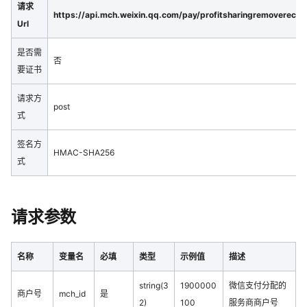
请求
https://api.mch.weixin.qq.com/pay/profitsharingremoverecei
Url
是否需
否
要证书
请求方
post
式
签名方
HMAC-SHA256
式
请求参数
名称
变量名
必填
类型
示例值
描述
string(3
1900000
微信支付分配的
商户号
mch_id
是
2)
100
服务商商户号