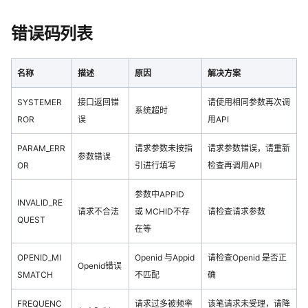
错误码列表
名称
描述
原因
解决方案
SYSTEMER
接口返回错
请使用相同参数再次调
系统超时
ROR
误
用API
PARAM_ERR
请求参数未按指
请求参数错误，请重新
参数错误
OR
引进行填写
检查再调用API
参数中APPID
INVALID_RE
请求不合法
或 MCHID不存
请检查请求参数
QUEST
在等
OPENID_MI
Openid 与Appid
请检查Openid 是否正
Openid错误
SMATCH
不匹配
确
FREQUENC
请求过多被频率
该笔请求未受理，请降