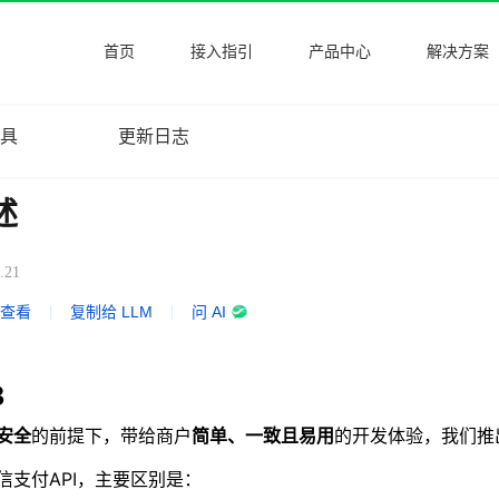
首页
接入指引
产品中心
解决方案
工具
更新日志
述
.21
式查看
|
复制给 LLM
|
问 AI
3
安全
的前提下，带给商户
简单、一致且易用
的开发体验，我们推出
信支付API，主要区别是：