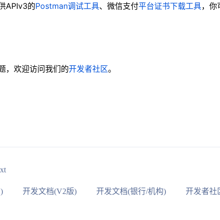
APIv3的
Postman调试工具
、微信支付
平台证书下载工具
，你
题，欢迎访问我们的
开发者社区
。
xt
)
开发文档(V2版)
开发文档(银行/机构)
开发者社