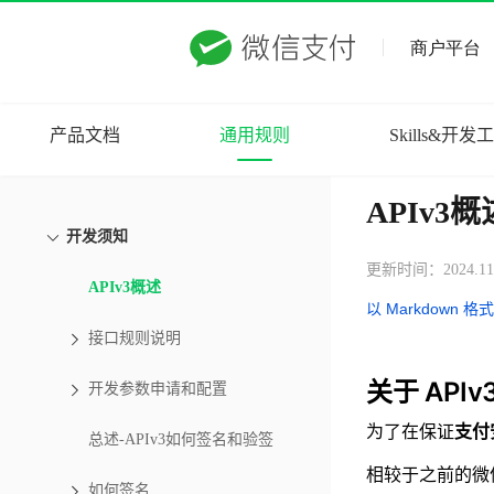
产品文档
通用规则
Skills&开发
APIv3概
开发须知
更新时间：2024.11
APIv3概述
以 Markdown 格
接口规则说明
关于 APIv
开发参数申请和配置
为了在保证
支付
总述-APIv3如何签名和验签
相较于之前的微
如何签名