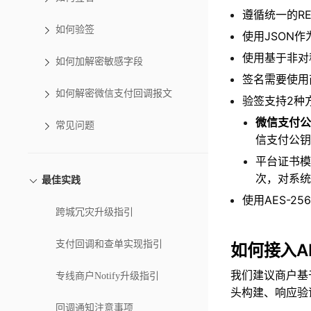
遵循统一的R
如何验签
使用JSON
使用基于非对称
如何加解密敏感字段
签名需要使用
如何解密微信支付回调报文
验签支持2种
微信支付公
常见问题
信支付公钥
平台证书模
次，对系统
最佳实践
使用AES-2
跨城冗灾升级指引
支付回调和查单实现指引
如何接入AP
我们建议商户基
专线商户Notify升级指引
头构建、响应验
回调通知注意事项