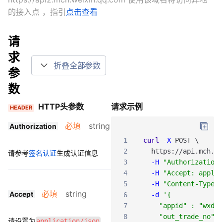
的接入点
，指引
点击查看
请
求
折叠全部参数
参
数
HTTP头参数
请求示例
HEADER
必填
string
Authorization
1
curl
-X
POST
\
2
https
:
/
/api
.mch
.w
请参考
签名认证
生成认证信息
3
-H
"Authorization
4
-H
"Accept: appli
5
-H
"Content-Type:
必填
string
Accept
6
-d
'{
7
    "appid" : "wxd6
8
    "out_trade_no" 
请设置为
application/json