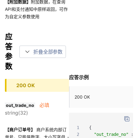
【附加数据】
附加数据，在查询
API和支付通知中原样返回，可作
为自定义参数使用
应
答
折叠全部参数
参
数
应答示例
200 OK
200 OK
必填
out_trade_no
string(32)
1
{
【商户订单号】
商户系统内部订
2
"out_trade_no"
:
单号，只能是数字、大小写字母_-