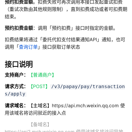
预约扣费金额
。扣费失败可再次调用本接口发起重试扣费
（重试次数由其他规则限制），直到扣费成功或者可扣费期
结束。
预约扣费金额
：调用「预约扣费」接口时指定的金额。
扣费结果将通过「委托代扣支付结果通知API」通知，也可
调用「
查询订单
」接口获取订单状态
接口说明
支持商户：
【普通商户】
请求方式：
【POST】
/v3/papay/pay/transaction
s/apply
请求域名：
【主域名】
https://api.mch.weixin.qq.com 使
用该域名将访问就近的接入点
【备域名】
https://api2.mch.weixin.qq.com 使用该域名将访问异地