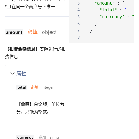
3
"amount"
:
{
*且在同一个商户号下唯一
4
"total"
:
1
,
5
"currency"
:
"C
6
}
7
}
必填
object
amount
8
【扣费金额信息】
实际进行的扣
费信息
属性
total
必填
integer
【金额】
总金额，单位为
分，只能为整数。
currency
选填
string