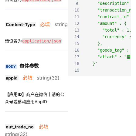
9
    "description"
10
    "transaction_no
11
    "contract_id" :
12
    "amount" : {
必填
string
Content-Type
13
      "total" : 1,
14
      "currency" : 
请设置为
application/json
15
    },
16
    "goods_tag" : "
17
    "attach" : "
18
  }'
包体参数
BODY
19
必填
string(32)
appid
【应用ID】
商户在微信申请的公
众号或移动应用AppID
必填
out_trade_no
string(32)