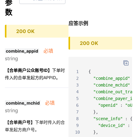
参
数
应答示例
200 OK
200 OK
必填
combine_appid
string
【合单商户公众账号ID】
下单时
1
{
传入的
合单发起方的APPID。
2
"combine_appid"
:
3
"combine_mchid"
:
4
"combine_out_trad
5
"combine_payer_in
必填
combine_mchid
6
"openid"
:
"oUp
string
7
}
,
8
"scene_info"
:
{
【合单商户号】
下单时传入的
合
9
"device_id"
:
"
单发起方商户号。
10
}
,