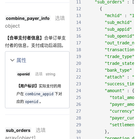
11
"sub_orders"
:
[
12
{
13
"mchid"
:
"19
选填
combine_payer_info
14
"sub_mchid"
:
object
15
"sub_appid"
:
16
"sub_openid"
【合单支付者信息】
合单订单支
17
"out_trade_no
付者的信息，支付成功后返回。
18
"transaction_
19
"trade_type"
属性
20
"trade_state"
21
"bank_type"
:
openid
选填
string
22
"attach"
:
"
23
"success_time
【用户标识】
实际支付的用
24
"amount"
:
{
户在
下对
combine_appid
25
"total_amou
应的
。
openid
26
"payer_amou
27
"currency"
28
"payer_curr
29
"settlement
选填
sub_orders
30
}
,
array[object]
31
"promotion_de