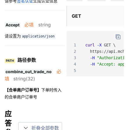
请参考
签名认证
生成认证信息
GET
必填
string
Accept
请设置为
application/json
1
curl
-X
GET
\
2
https
:
/
/api
.mch
.w
3
-H
"Authorization
路径参数
PATH
4
-H
"Accept: appli
5
必
combine_out_trade_no
填
string(32)
【合单商户订单号】
下单时传入
的合单商户订单号
应
答
折叠全部参数