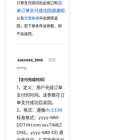
合
订单支付成功后
此接口和
单订单支付成功回调通知
以及
交易账单
中会
原样返
回；若下单未传该参数，则
不会返回。
success_time
选填
string
【支付完成时间】
1、定义：用户完成订单
支付的时间。该参数在订
单支付成功后返回。
2、格式：遵循
rfc3339
标准格式：yyyy-MM-
DDTHH:mm:ss+TIMEZ
ONE。yyyy-MM-DD 表
示年月日；T 字符用于分