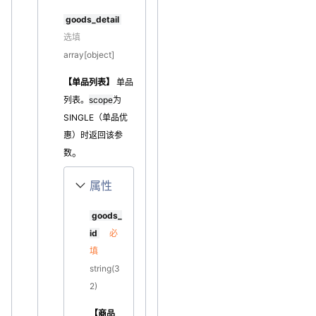
goods_detail
选填
array[object]
【单品列表】
单品
列表。
scope
为
SINGLE（单品优
惠）
时返回该参
。
数
属性
goods_
id
必
填
string(3
2)
【商品