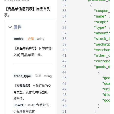
32
{
【商品单信息列表】
商品单列
33
"coupon_i
表。
34
"name"
:
35
"scope"
:
属性
36
"type"
:
37
"amount"
mchid
必填
string
38
"stock_id
39
"wechatpa
下单时传
【商品单商户号】
40
"merchant
入的商品单
商户号。
41
"other_co
42
"currency
43
"goods_de
44
{
trade_type
选填
string
45
"good
46
"quan
【交易类型】
当前订单的交
47
"unit
易类型，支付成功后返回，
48
"disc
枚举值：
49
"good
：JSAPI合单支付、
JSAPI
50
}
小程序合单支付
51
]