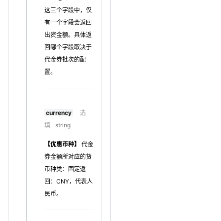
这三个字段中，仅
有一个字段会返回
出资金额。具体返
回哪个字段取决于
代金券批次的配
置。
currency
选
填
string
【优惠币种】
代金
券金额所对应的货
币种类：固定返
回：CNY，代表人
民币。