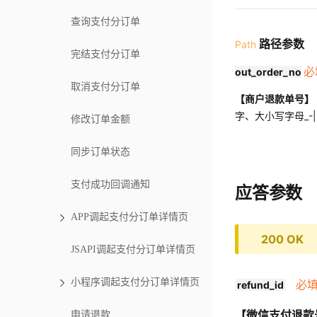
查询支付分订单
路径参数
Path
完结支付分订单
必
out_order_no
取消支付分订单
【商户退款单号】
字、大小写字母_-
修改订单金额
同步订单状态
支付成功回调通知
应答参数
APP调起支付分订单详情页
200 OK
JSAPI调起支付分订单详情页
小程序调起支付分订单详情页
必
refund_id
【微信支付退款
申请退款