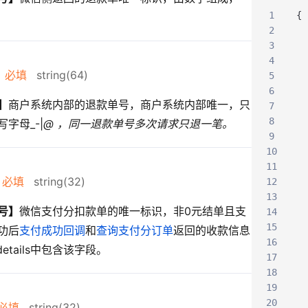
1
{
2
3
4
必填
string(64)
5
6
】
商户系统内部的退款单号，商户系统内部唯一，只
7
8
字母_-|
@ ，同一退款单号多次请求只退一笔。
9
10
11
必填
string(32)
12
13
号】
微信支付分扣款单的唯一标识，非0元结单且支
14
15
功后
支付成功回调
和
查询支付分订单
返回的收款信息
16
n.details中包含该字段。
17
18
19
20
必填
string(32)