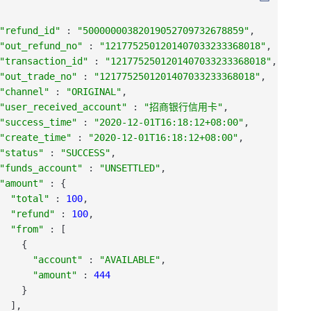
"refund_id"
:
"50000000382019052709732678859"
,
"out_refund_no"
:
"1217752501201407033233368018"
,
"transaction_id"
:
"1217752501201407033233368018"
,
"out_trade_no"
:
"1217752501201407033233368018"
,
"channel"
:
"ORIGINAL"
,
"user_received_account"
:
"招商银行信用卡"
,
"success_time"
:
"2020-12-01T16:18:12+08:00"
,
"create_time"
:
"2020-12-01T16:18:12+08:00"
,
"status"
:
"SUCCESS"
,
"funds_account"
:
"UNSETTLED"
,
"amount"
:
{
"total"
:
100
,
"refund"
:
100
,
"from"
:
[
{
"account"
:
"AVAILABLE"
,
"amount"
:
444
}
]
,