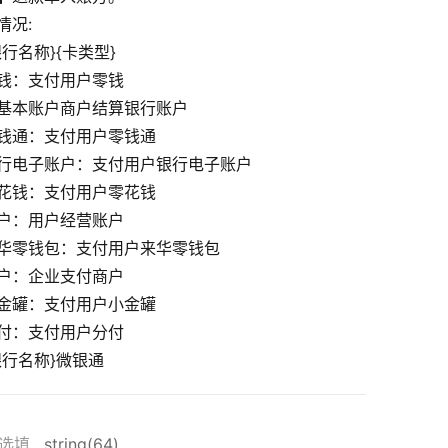
41
情况:
42
行名称}{卡类型}
43
44
钱：支付用户零钱
45
基本账户商户结算银行账户
46
钱通：支付用户零钱通
47
48
}
行电子账户：支付用户银行电子账户
花钱：支付用户零花钱
户：用户经营账户
华零钱包：支付用户来华零钱包
户：企业支付商户
金罐：支付用户小金罐
付：支付用户分付
银行名称}微银通
选填
string(64)