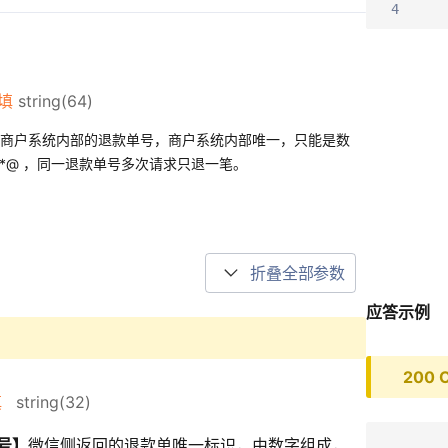
4
填
string(64)
商户系统内部的退款单号，商户系统内部唯一，只能是数
|*@ ，同一退款单号多次请求只退一笔。
折叠全部参数
应答示例
200 
填
string(32)
号】
微信侧返回的退款单唯一标识，由数字组成，