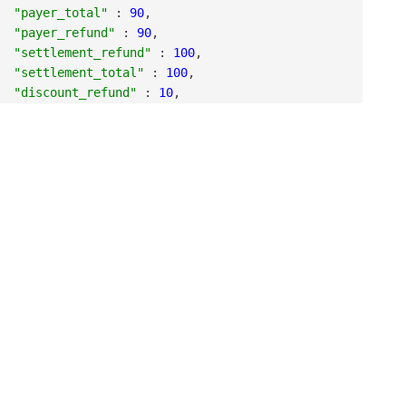
"payer_total"
:
90
,
"payer_refund"
:
90
,
"settlement_refund"
:
100
,
"settlement_total"
:
100
,
"discount_refund"
:
10
,
"currency"
:
"CNY"
,
"refund_fee"
:
100
}
,
"promotion_detail"
:
[
{
"promotion_id"
:
"109519"
,
"scope"
:
"GLOBAL"
,
"type"
:
"COUPON"
,
"amount"
:
5
,
"refund_amount"
:
100
,
"goods_detail"
:
[
{
"merchant_goods_id"
:
"1217752501201407033233368
"wechatpay_goods_id"
:
"1001"
,
"goods_name"
:
"iPhone6s 16G"
,