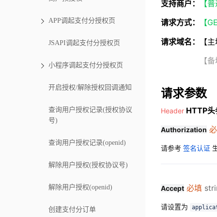
支持商户：
【普
APP调起支付分授权页
请求方式：
【G
请求域名：
【主域
JSAPI调起支付分授权页
【备域名】http
小程序调起支付分授权页
开启授权/解除授权回调通知
请求参数
HTTP
查询用户授权记录(授权协议
Header
号)
必
Authorization
查询用户授权记录(openid)
请参考
签名认证
解除用户授权(授权协议号)
必填
str
解除用户授权(openid)
Accept
请设置为
applica
创建支付分订单