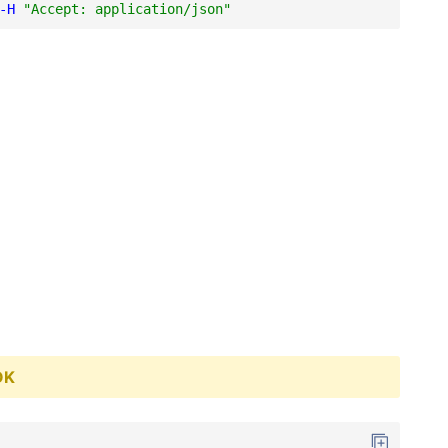
-H
"Accept: application/json"
OK