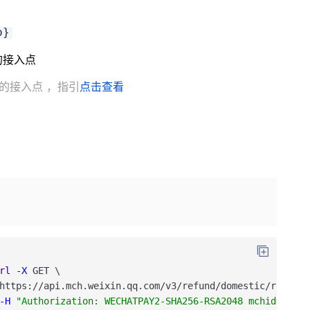
o}
近的接入点
地的接入点
，指引
点击查看
rl
-X
GET
\
https
:
/
/api
.mch
.weixin
.qq
.com
/v3
/refund
/domestic
/refunds
-H
"Authorization: WECHATPAY2-SHA256-RSA2048 mchid=\"190