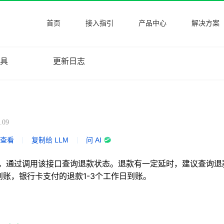
首页
接入指引
产品中心
解决方案
工具
更新日志
.09
式查看
|
复制给 LLM
|
问 AI
，通过调用该接口查询退款状态。退款有一定延时，建议查询退
到账，银行卡支付的退款1-3个工作日到账。