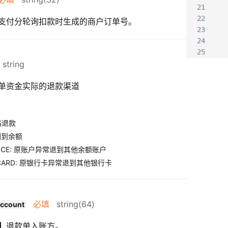
21
22
支付分轮询扣款时生成的商户订单号。
23
24
25
string
26
27
单资金实际的退款渠道
28
29
30
31
原路退款
32
退回到余额
33
ANCE: 原账户异常退到其他余额账户
34
KCARD: 原银行卡异常退到其他银行卡
35
36
37
38
必填
string(64)
account
39
40
】
退款单入账方。