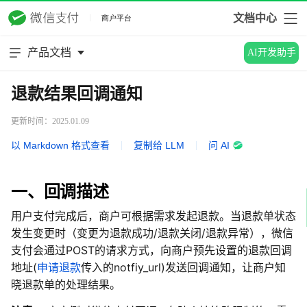
文档中心
产品文档
AI开发助手
退款结果回调通知
更新时间：2025.01.09
以 Markdown 格式查看
|
复制给 LLM
|
问 AI
一、回调描述
用户支付完成后，商户可根据需求发起退款。当退款单状态
发生变更时（变更为退款成功/退款关闭/退款异常），微信
支付会通过POST的请求方式，向商户预先设置的退款回调
地址(
申请退款
传入的notfiy_url)发送回调通知
，让商户知
晓退款单的处理结果。