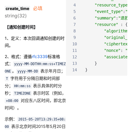
4
"resource_type"
必填
create_time
5
"event_type"
:
"R
string(32)
6
"summary"
:
"退款
7
"resource"
:
{
【通知创建时间】
8
"algorithm"
9
"original_t
1、定义：本次回调通知创建的时
10
"ciphertext
间。
11
"nonce"
:
".
2、格式
：
遵循
rfc3339
标准格
12
"associated
式：
13
}
yyyy-MM-DDTHH:mm:ss+TIMEZ
14
}
。
表示年月日；
ONE
yyyy-MM-DD
字符用于分隔日期和时间部
T
分；
表示具体的时分
HH:mm:ss
秒；
表示时区（例如，
TIMEZONE
对应东八区时间，即北京
+08:00
时间）。
示例：
2015-05-20T13:29:35+08:
表示北京时间2015年5月20日
00