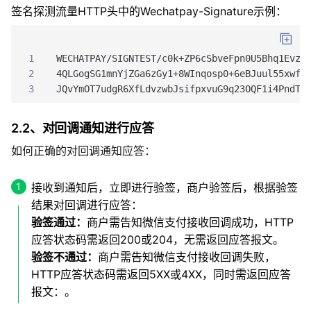
签名探测流量HTTP头中的Wechatpay-Signature示例：
1
WECHATPAY/SIGNTEST/c0k+ZP6cSbveFpn0U5Bhq1Evz0
2
4QLGogSG1mnYjZGa6zGy1+8WInqosp0+6eBJuul55xwf3
3
JQvYmOT7udgR6XfLdvzwbJsifpxvuG9q23OQF1i4PndT7
2.2、对回调通知进行应答
如何正确的对回调通知应答：
接收到通知后，立即进行验签，商户验签后，根据验签
结果对回调进行应答：
验签通过：
商户需告知微信支付接收回调成功，HTTP
应答状态码需返回200或204，无需返回应答报文。
验签不通过：
商户需告知微信支付接收回调失败，
HTTP应答状态码需返回5XX或4XX，同时需返回应答
报文：。