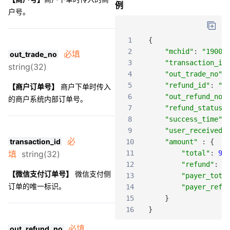
例
户号。
1
{
2
"mchid"
:
"19000
必填
out_trade_no
3
"transaction_id
string(32)
4
"out_trade_no"
:
5
"refund_id"
:
"5
【商户订单号】
商户下单时传入
6
"out_refund_no"
的商户系统内部订单号。
7
"refund_status"
8
"success_time"
:
9
"user_received_
必
transaction_id
10
"amount"
:
{
填
string(32)
11
"total"
:
99
12
"refund"
:
9
【微信支付订单号】
微信支付侧
13
"payer_tota
订单的唯一标识。
14
"payer_refu
15
}
16
}
必填
out_refund_no