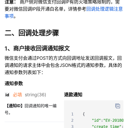
注意：
商户侧对微信支付回调IP有防火墙策略限制的，需
要对微信回调IP段开通白名单，详情参考
回调处理逻辑注意
事项
。
二、回调处理步骤
1、商户接收回调通知报文
微信支付会通过POST的方式向回调地址发送回调报文，回
调通知的请求主体中会包含JSON格式的通知参数，具体的
通知参数列表如下：
通知参数
必填
string(36)
退款通知
id
【通知ID】
回调通知的唯一编
号。
1
{
2
"id"
:
"EV-201802
3
"create_time"
:
"