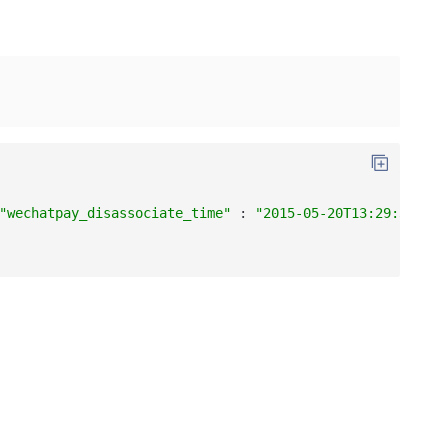
"wechatpay_disassociate_time"
:
"2015-05-20T13:29:35+08: