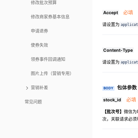
修改批次预算
必填
Accept
修改商家券基本信息
请设置为
applicat
申请退券
使券失效
Content-Type
领券事件回调通知
请设置为
applicat
图片上传（营销专用）
包体参数
营销补差
BODY
必填
stock_id
常见问题
【批次号】
微信为
次，关联请求必须