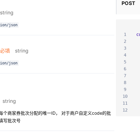
POST
string
ion/json
1
c
2
3
必填
string
4
5
ion/json
6
7
 
8
 
9
 
10
 
string
11
 
12
每个商家券批次分配的唯一ID， 对于商户自定义code的批
填写批次号