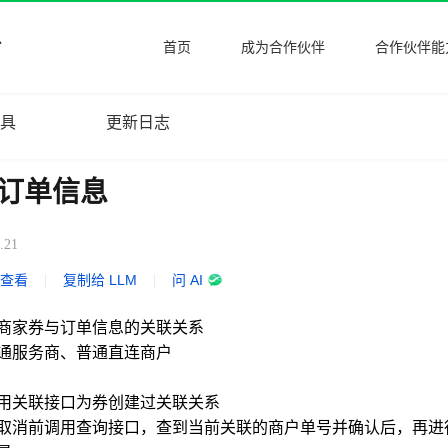
首页
成为合作伙伴
合作伙伴能
工具
更新日志
订单信息
.21
式查看
|
复制给 LLM
|
问 AI
商家券与订单信息的关联关系
通服务商、普通直连商户
用关联接口为券创建过关联关系
取消前调用查询接口，查到当前关联的商户单号并确认后，再进