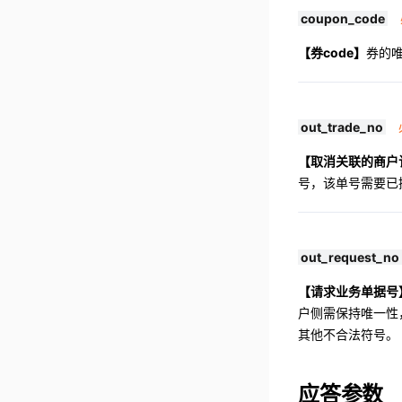
coupon_code
【券code】
券的
out_trade_no
【取消关联的商户
号，该单号需要已
out_request_no
【请求业务单据号
户侧需保持唯一性
其他不合法符号。
应答参数