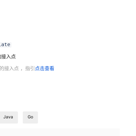
iate
就近的接入点
地的接入点
，指引
点击查看
Java
Go