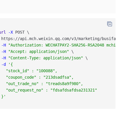
url
-X
POST
\
https
:
/
/api
.mch
.weixin
.qq
.com
/v3
/marketing
/busifavor
/co
-H
"Authorization: WECHATPAY2-SHA256-RSA2048 mchid=\"19
-H
"Accept: application/json"
\
-H
"Content-Type: application/json"
\
-d
'{
   "stock_id" : "100088",
   "coupon_code" : "213dsadfsa",
   "out_trade_no" : "treads8a9f980",
   "out_request_no" : "fdsafdsafdsa231321"
 }'