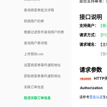
是否支持幂等：
查询商家券批次详情
接口说明
核销用户的券
支持商户：
【普
根据过滤条件查询用户的券
请求方式：
【P
查询用户券详情
请求域名：
【主
【备域名】http
上传预存code
设置商家券事件通知地址
请求参数
获取商家券事件通知地址
HTTP
HEADER
关联订单信息
Authorization
请参考
签名认证
生
取消关联订单信息