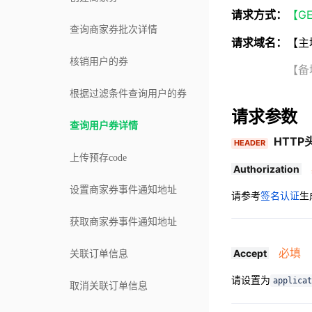
请求方式：
【G
查询商家券批次详情
请求域名：
【主
核销用户的券
【备域名】http
根据过滤条件查询用户的券
请求参数
查询用户券详情
HTTP
HEADER
上传预存code
Authorization
设置商家券事件通知地址
请参考
签名认证
生
获取商家券事件通知地址
必填
Accept
关联订单信息
请设置为
applicat
取消关联订单信息