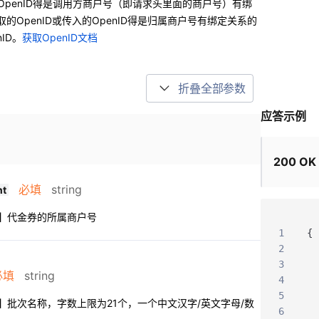
OpenID得是调用方商户号（即请求头里面的商户号）有绑
获取的OpenID或传入的OpenID得是归属商户号有绑定关系的
nID。
获取OpenID文档
折叠全部参数
应答示例
200 OK
必填
string
nt
】
代金券的所属商户号
1
{
2
3
必填
string
4
5
】
批次名称，字数上限为21个，一个中文汉字/英文字母/数
6