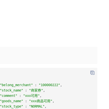
"belong_merchant"
:
"100000222"
,
"stock_name"
:
"商家券"
,
"comment"
:
"xxx可用"
,
"goods_name"
:
"xxx商品可用"
,
"stock_type"
:
"NORMAL"
,