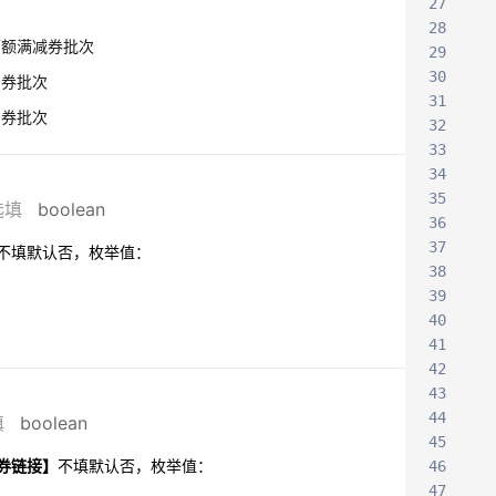
27
28
面额满减券批次
29
30
扣券批次
31
购券批次
32
33
34
35
选填
boolean
36
37
不填默认否，枚举值：
38
39
40
41
42
43
44
填
boolean
45
券链接】
不填默认否，枚举值：
46
47