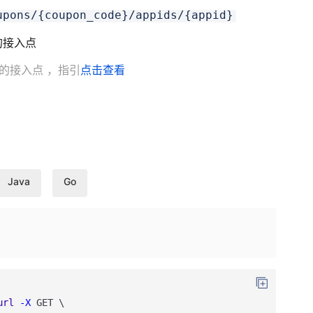
upons/{coupon_code}/appids/{appid}
就近的接入点
地的接入点
，指引
点击查看
Java
Go
url
-X
GET
\