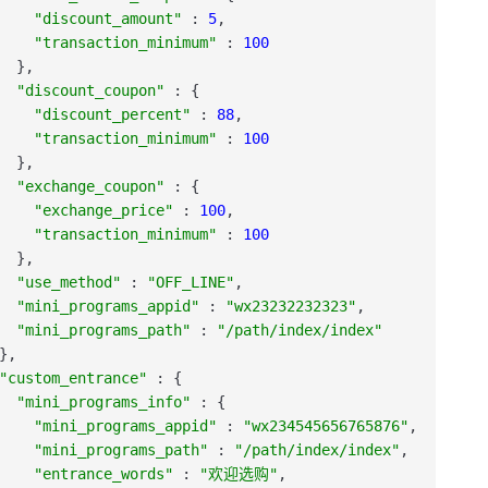
"discount_amount"
:
5
,
"transaction_minimum"
:
100
}
,
"discount_coupon"
:
{
"discount_percent"
:
88
,
"transaction_minimum"
:
100
}
,
"exchange_coupon"
:
{
"exchange_price"
:
100
,
"transaction_minimum"
:
100
}
,
"use_method"
:
"OFF_LINE"
,
"mini_programs_appid"
:
"wx23232232323"
,
"mini_programs_path"
:
"/path/index/index"
}
,
"custom_entrance"
:
{
"mini_programs_info"
:
{
"mini_programs_appid"
:
"wx234545656765876"
,
"mini_programs_path"
:
"/path/index/index"
,
"entrance_words"
:
"欢迎选购"
,