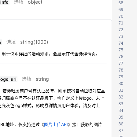
选填
object
_info
68
69
70
71
72
73
选填
string(1000)
n
74
75
】
用于说明详细的活动规则，会展示在代金券详情页。
76
77
78
79
选填
string
logo_url
80
81
】
若券归属商户号有认证品牌，则系统将自动拉取对应品
82
若券归属商户号不在认证品牌下，需自定义上传logo，未上
83
底灰色logo样式，影响券详情页用户体验，请及时上
84
85
86
的URL地址，仅支持通过《
图片上传API
》接口获取的图片
87