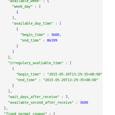
"available_week"
:
{
"week_day"
:
[
1
]
,
"available_day_time"
:
[
{
"begin_time"
:
3600
,
"end_time"
:
86399
}
]
}
,
"irregulary_avaliable_time"
:
[
{
"begin_time"
:
"2015-05-20T13:29:35+08:00"
,
"end_time"
:
"2015-05-20T13:29:35+08:00"
}
]
,
"wait_days_after_receive"
:
7
,
"available_second_after_receive"
:
3600
}
,
"fixed_normal_coupon"
:
{