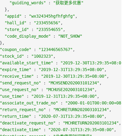
"guiding_words"
:
"获取更多优惠"
}
,
"appid"
:
"wx324345hgfhfghfg"
,
"hall_id"
:
"233455656"
,
"store_id"
:
"233554655"
,
"code_display_mode"
:
"NOT_SHOW"
}
,
"coupon_code"
:
"123446565767"
,
"stock_id"
:
"1002323"
,
"available_start_time"
:
"2019-12-30T13:29:35+08:00"
,
"expire_time"
:
"2019-12-31T13:29:35+08:00"
,
"receive_time"
:
"2019-12-30T13:29:35+08:00"
,
"send_request_no"
:
"MCHSEND202003101234"
,
"use_request_no"
:
"MCHUSE202003101234"
,
"use_time"
:
"2019-12-31T13:29:35+08:00"
,
"associate_out_trade_no"
:
"2000-01-01T00:00:00+08:00"
,
"return_request_no"
:
"MCHRETURN202003101234"
,
"return_time"
:
"2020-07-31T13:29:35+08:00"
,
"deactivate_request_no"
:
"MCHRETURN202003101234"
,
"deactivate_time"
:
"2020-07-31T13:29:35+08:00"
,