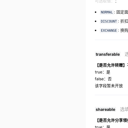
可选取值：
：
: 固定
NORMAL
: 折
DISCOUNT
: 换
EXCHANGE
transferable
【是否允许转赠】
true：是
false：否
该字段暂未开放
选
shareable
【是否允许分享领
true：是