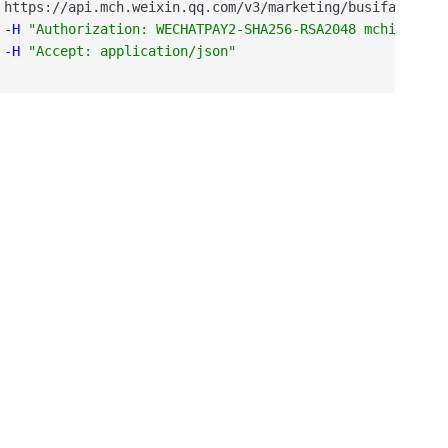
https
:
/
/api
.mch
.weixin
.qq
.com
/v3
/marketing
/busifavor
/us
-H
"Authorization: WECHATPAY2-SHA256-RSA2048 mchid=\"19
-H
"Accept: application/json"