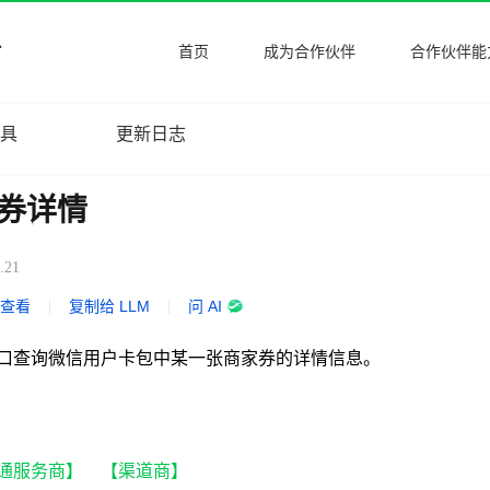
首页
成为合作伙伴
合作伙伴能
工具
更新日志
券详情
.21
式查看
|
复制给 LLM
|
问 AI
口查询微信用户卡包中某一张商家券的详情信息。
通服务商】 【渠道商】