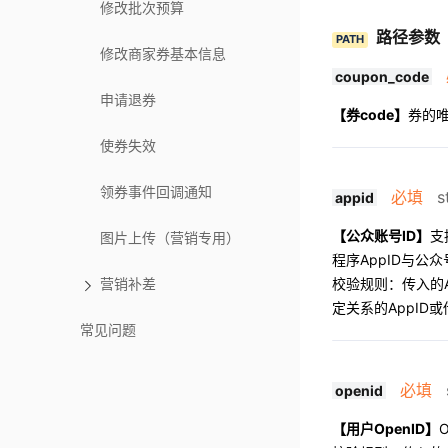
修改批次预算
路径参数
PATH
修改商家券基本信息
coupon_code
申请退券
【券code】
券的
使券失效
领券事件回调通知
必填
st
appid
【公众账号ID】
支
图片上传（营销专用）
程序AppID与公众
校验规则：传入的
营销补差
定关系的AppID或
常见问题
必填
s
openid
【用户OpenID】