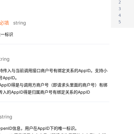
2
3
4
5
必填
string
唯一标识
ring
持传入与当前调用接口商户号有绑定关系的AppID。支持小
号AppID。
AppID得是与调用方商户号（即请求头里面的商户号）有绑
传入的AppID得是归属商户号有绑定关系的AppID
tring
OpenID信息，用户在AppID下的唯一标识。