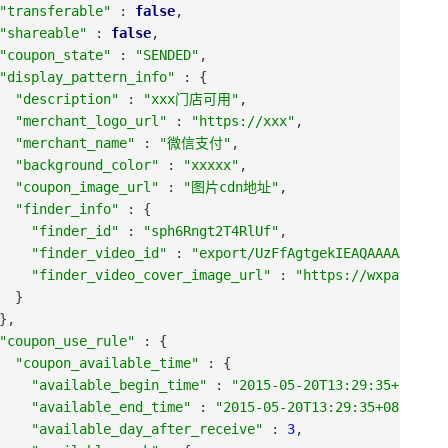
"transferable"
:
false
,
"shareable"
:
false
,
"coupon_state"
:
"SENDED"
,
"display_pattern_info"
:
{
"description"
:
"xxx门店可用"
,
"merchant_logo_url"
:
"https://xxx"
,
"merchant_name"
:
"微信支付"
,
"background_color"
:
"xxxxx"
,
"coupon_image_url"
:
"图片cdn地址"
,
"finder_info"
:
{
"finder_id"
:
"sph6Rngt2T4RlUf"
,
"finder_video_id"
:
"export/UzFfAgtgekIEAQAAAAAAb4Mg
"finder_video_cover_image_url"
:
"https://wxpaylogo.
}
}
,
"coupon_use_rule"
:
{
"coupon_available_time"
:
{
"available_begin_time"
:
"2015-05-20T13:29:35+08:00"
"available_end_time"
:
"2015-05-20T13:29:35+08:00"
,
"available_day_after_receive"
:
3
,