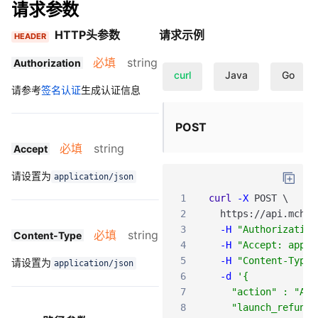
请求参数
HTTP头参数
请求示例
HEADER
必填
string
Authorization
curl
Java
Go
请参考
签名认证
生成认证信息
POST
必填
string
Accept
请设置为
application/json
1
curl
-X
POST
\
2
https
:
/
/api
.mch
.w
3
-H
"Authorization
必填
string
Content-Type
4
-H
"Accept: appli
5
-H
"Content-Type:
请设置为
application/json
6
-d
'{
7
    "action" : "APP
8
    "launch_refund_