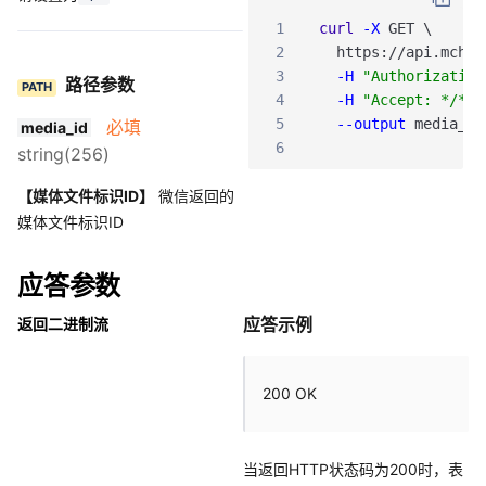
1
curl
-X
GET
\
2
https
:
/
/api
.mch
.w
3
-H
"Authorization
路径参数
PATH
4
-H
"Accept: */*"
5
--output
media_da
必填
media_id
6
string(256)
【媒体文件标识ID】
微信返回的
媒体文件标识ID
应答参数
应答示例
返回二进制流
200 OK
当返回HTTP状态码为200时，表