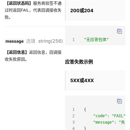
【返回状态码】
服务商验签不通
过时返回FAIL，代表回调接收失
200或204
败。
1
"无应答包体"
选填
string(256)
message
【返回信息】
返回信息，回调接
收失败原因。
应答失败示例
5XX或4XX
1
{
2
"code"
:
"FAIL"
,
3
"message"
:
"失败
4
}