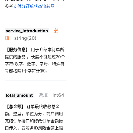
参考
支付分订单状态流转图
。
必
service_introduction
填
string(20)
【服务信息】
用于介绍本订单所
提供的服务 ，长度不能超过20个
字符(汉字、数字、字母、特殊符
号都按照1个字符计算)。
选填
int64
total_amount
【总金额】
订单最终收款总金
额，整型，单位为分，商户调用
完结订单接口和修改订单金额接
口传入，受服务ID风险金额上限