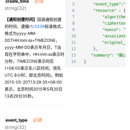
必填
create_time
5
"event_type"
:
"P
string(32)
6
"resource"
:
{
7
"algorithm"
【通知创建时间】
回调通知创建
8
"ciphertext
的时间，遵循
rfc3339
标准格式，
9
"nonce"
:
".
格式为yyyy-MM-
10
"associated
DDTHH:mm:ss+TIMEZONE，
11
"original_ty
yyyy-MM-DD表示年月日，T出
12
}
,
现在字符串中，HH:mm:ss表示时
13
"summary"
:
"确认
分秒，TIMEZONE表示时区
14
}
(+08:00表示东八区时间，领先
UTC 8小时，即北京时间)。例如
2015-05-20T13:29:35+08:00
表示，北京时间2015年5月20日
13点29分35秒。
必填
event_type
string(32)