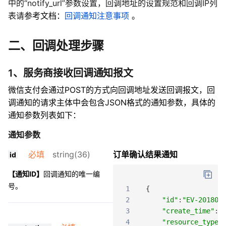
中的“notify_url”参数设置，回调地址的设置规范和回调IP列
表请
参考文档：
回调通知注意事项
。
二、回调处理步骤
1、服务商接收回调通知报文
微信支付会通过POST的方式向回调地址发送回调报文，回
调通知的请求主体中会包含JSON格式的通知参数，具体的
通知参数列表如下：
通知参数
必填
string(36)
订单确认结果通知
id
【通知ID】
回调通知的唯一编
号。
1
{
2
"id"
:
"EV-201802
3
"create_time"
:
"
4
"resource_type"