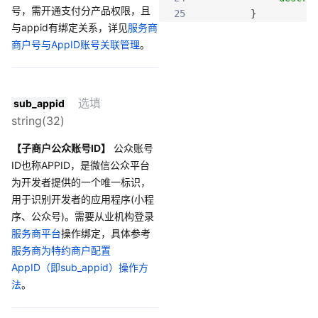
号，需开通支付分产品权限，且
25
}
与appid有绑定关系，详见
服务商
26
]
,
商户号与AppID账号关联管理
。
27
"risk_fund"
:
{
28
"name"
:
"预
29
"amount"
:
1
30
"descriptio
选填
sub_appid
31
}
,
string(32)
32
"time_range"
:
{
33
"start_time
【子商户公众账号ID】
公众账号
34
"start_time
ID也称APPID，是微信公众平台
35
"end_time"
:
为开发者提供的一个唯一标识，
36
"end_time_r
用于识别开发者的应用程序(小程
37
}
,
序、公众号)。需要从业机构登录
38
"location"
:
{
39
"start_loca
服务商平台
操作绑定，具体参考
40
"end_locati
服务商为特约商户配置
41
}
,
AppID（即sub_appid）操作方
42
"attach"
:
"atta
法
。
43
"order_id"
:
"16
44
"need_collectio