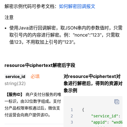
解密示例代码可参考文档：
如何解密回调报文
注意
使用Java进行回调解密，取JSON串内的参数值时，只需
取引号内的内容进行解密。例："nonce":"123"，只需取
值123，不用取加上引号的"123"。
resource中ciphertext解密后字段
必填
对resource中ciphertext对
service_id
string(32)
象进行解密后，得到的资源对
象示例
【服务ID】
商户支付分服务的唯
一标识，由32位数字组成。支付
分产品权限审核通过后，微信支
1
{
付运营会向商户提供该ID。
2
"service_id"
:
"
3
"appid"
:
"wxd67