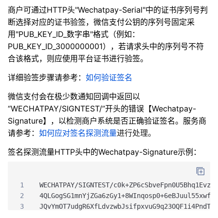
商户可通过HTTP头"Wechatpay-Serial"中的证书序列号判
断选择对应的证书验签，微信支付公钥的序列号固定采
用"PUB_KEY_ID_数字串"格式（例如：
PUB_KEY_ID_3000000001），若请求头中的序列号不符
合该格式，则应使用平台证书进行验签。
详细验签步骤请参考：
如何验证签名
微信支付会在极少数通知回调中返回以
“WECHATPAY/SIGNTEST/”开头的错误【Wechatpay-
Signature】，以检测商户系统是否正确验证签名。
服务商
请参考：
如何应对签名探测流量
进行处理。
签名探测流量HTTP头中的Wechatpay-Signature示例：
1
WECHATPAY/SIGNTEST/c0k+ZP6cSbveFpn0U5Bhq1Evz0
2
4QLGogSG1mnYjZGa6zGy1+8WInqosp0+6eBJuul55xwf3
3
JQvYmOT7udgR6XfLdvzwbJsifpxvuG9q23OQF1i4PndT7