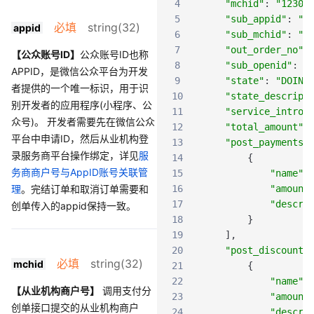
4
"mchid"
:
"12300
5
"sub_appid"
:
"w
必填
string(32)
appid
6
"sub_mchid"
:
"1
7
"out_order_no"
:
【公众账号ID】
公众账号ID也称
8
"sub_openid"
:
"
APPID，是微信公众平台为开发
9
"state"
:
"DOING
者提供的一个唯一标识，用于识
10
"state_descript
别开发者的应用程序(小程序、公
11
"service_introd
众号)。 开发者需要先在微信公众
12
"total_amount"
:
平台中申请ID，然后从业机构登
13
"post_payments"
录服务商平台操作绑定，详见
服
14
{
务商商户号与AppID账号关联管
15
"name"
:
理
。完结订单和取消订单需要和
16
"amount
17
"descri
创单传入的appid保持一致。
18
}
19
]
,
20
"post_discounts
必填
string(32)
mchid
21
{
22
"name"
:
【从业机构商户号】
调用支付分
23
"amount
创单接口提交的从业机构商户
24
"descri