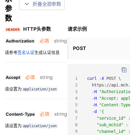
折叠全部参数
参
数
HTTP头参数
请求示例
HEADER
必填
string
Authorization
POST
请参考
签名认证
生成认证信息
必填
string
Accept
1
curl
-X
POST
\
2
https
:
/
/api
.mch
.w
请设置为
application/json
3
-H
"Authorization
4
-H
"Accept: appli
5
-H
"Content-Type:
6
-d
'{
必填
string
Content-Type
7
    "service_id" : 
8
    "sub_mchid" : "
请设置为
application/json
9
    "channel_id" : 