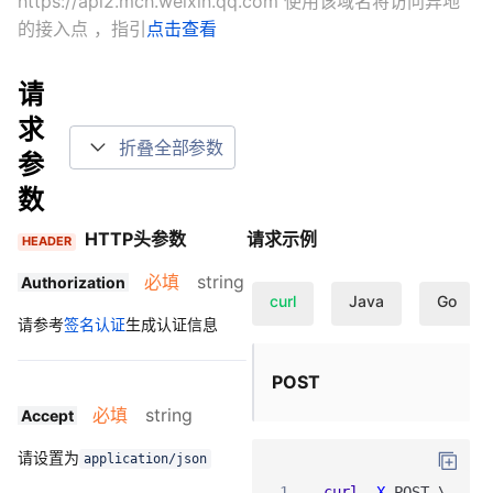
https://api2.mch.weixin.qq.com 使用该域名将访问异地
的接入点
，指引
点击查看
请
求
折叠全部参数
参
数
HTTP头参数
请求示例
HEADER
必填
string
Authorization
curl
Java
Go
请参考
签名认证
生成认证信息
POST
必填
string
Accept
请设置为
application/json
1
curl
-X
POST
\