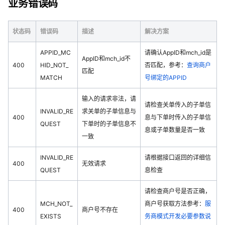
业务错误码
状态码
错误码
描述
解决方案
APPID_MC
请确认AppID和mch_id是
AppID和mch_id不
400
HID_NOT_
否匹配，参考：
查询商户
匹配
MATCH
号绑定的APPID
输入的请求非法，请
请检查关单传入的子单信
INVALID_RE
求关单的子单信息与
400
息与下单时传入的子单信
QUEST
下单时的子单信息不
息或子单数量是否一致
一致
INVALID_RE
请根据接口返回的详细信
400
无效请求
QUEST
息检查
请检查商户号是否正确，
MCH_NOT_
商户号获取方法参考：
服
400
商户号不存在
EXISTS
务商模式开发必要参数说