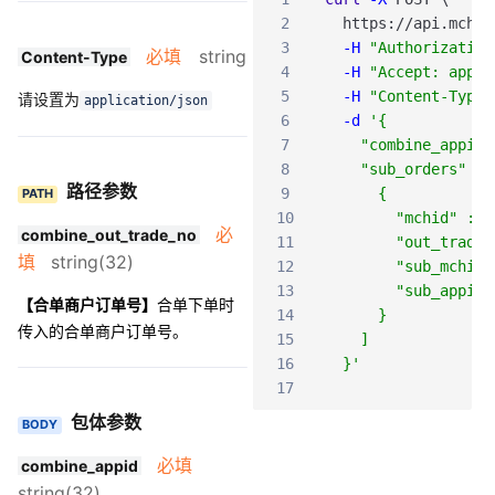
2
https
:
/
/api
.mch
.w
3
-H
"Authorization
必填
string
Content-Type
4
-H
"Accept: appli
5
-H
"Content-Type:
请设置为
application/json
6
-d
'{
7
    "combine_appid"
8
    "sub_orders" : 
路径参数
9
      {
PATH
10
        "mchid" : "
必
combine_out_trade_no
11
        "out_trade_
填
string(32)
12
        "sub_mchid"
13
        "sub_appid"
【合单商户订单号】
合单下单时
14
      }
传入的合单商户订单号。
15
    ]
16
  }'
17
包体参数
BODY
必填
combine_appid
string(32)