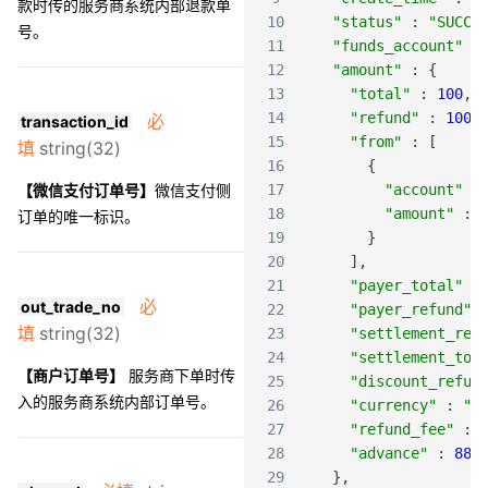
款时传的服务商系统内部退款单
10
"status"
:
"SUCCE
号。
11
"funds_account"
:
12
"amount"
:
{
13
"total"
:
100
,
14
"refund"
:
100
,
必
transaction_id
15
"from"
:
[
填
string(32)
16
{
【微信支付订单号】
微信支付侧
17
"account"
:
18
"amount"
:
订单的唯一标识。
19
}
20
]
,
21
"payer_total"
:
必
out_trade_no
22
"payer_refund"
填
string(32)
23
"settlement_ref
24
"settlement_tot
【商户订单号】
服务商下单时传
25
"discount_refun
入的服务商系统内部订单号。
26
"currency"
:
"C
27
"refund_fee"
:
28
"advance"
:
888
29
}
,