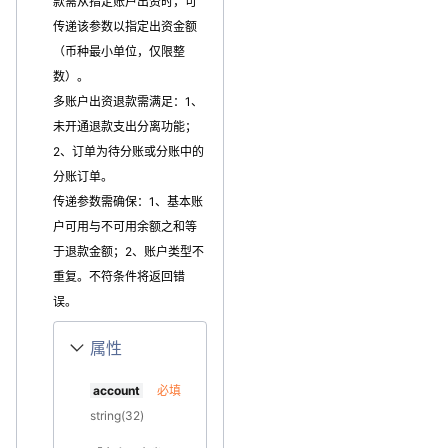
款需从指定账户出资时，可
传递该参数以指定出资金额
（币种最小单位，仅限整
数）。
多账户出资退款需满足：1、
未开通退款支出分离功能；
2、订单为待分账或分账中的
分账订单。
传递参数需确保：1、基本账
户可用与不可用余额之和等
于退款金额；2、账户类型不
重复。不符条件将返回错
误。
属性
account
必填
string(32)