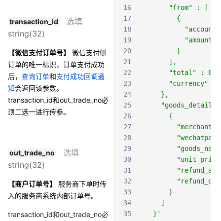
16
      "from" : [
17
        {
选填
transaction_id
18
          "account"
string(32)
19
          "amount" 
20
        }
【微信支付订单号】
微信支付侧
21
      ],
订单的唯一标识，订单支付成功
22
      "total" : 888
后，
查询订单
和
支付成功回调通
23
      "currency" : 
知
会返回该参数。
24
    },
transaction_id和out_trade_no必
25
    "goods_detail" 
须二选一进行传参。
26
      {
27
        "merchant_g
28
        "wechatpay_
29
        "goods_name
选填
out_trade_no
30
        "unit_price
string(32)
31
        "refund_amo
32
        "refund_qua
【商户订单号】
服务商下单时传
33
      }
入的服务商系统内部订单号。
34
    ]
35
  }'
transaction_id和out_trade_no必