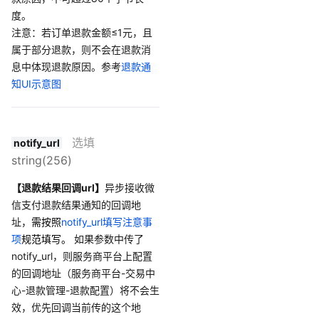
度。
注意：若订单退款金额≤1元，且
属于部分退款，则不会在退款消
息中体现退款原因。参考
退款通
知UI示意图
选填
notify_url
string(256)
【退款结果回调url】
异步接收微
信支付退款结果通知的回调地
址，
需按照
notify_url填写注意事
项
规范填写。
如果参数中传了
notify_url，则服务商平台上配置
的回调地址（服务商平台-交易中
心-退款管理-退款配置）将不会生
效，优先回调当前传的这个地