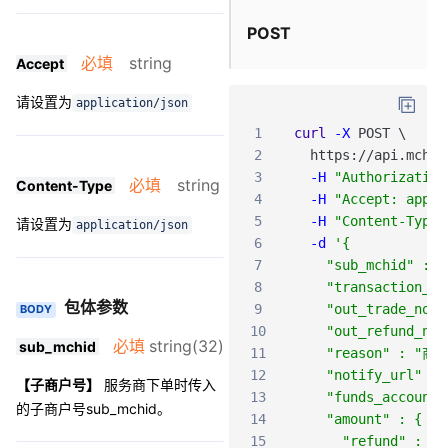
POST
必填
string
Accept
请设置为
application/json
1
curl
-X
POST
\
2
https
:
/
/api
.mch
.w
3
-H
"Authorization
必填
string
Content-Type
4
-H
"Accept: appli
5
-H
"Content-Type:
请设置为
application/json
6
-d
'{
7
    "sub_mchid" : "
8
    "transaction_id
包体参数
9
    "out_trade_no" 
BODY
10
    "out_refund_no"
必填
string(32)
sub_mchid
11
    "reason" : "
12
    "notify_url" : 
【子商户号】
服务商下单时传入
13
    "funds_account"
的子商户号sub_mchid。
14
    "amount" : {
15
      "refund" : 88