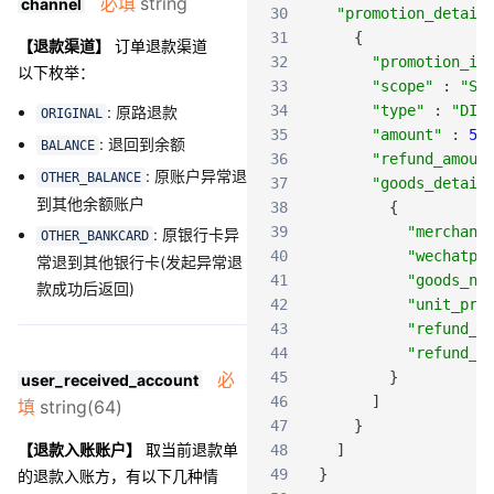
必填
string
channel
30
"promotion_detail
31
{
【退款渠道】
订单退款渠道
32
"promotion_id
以下枚举：
33
"scope"
:
"SI
34
"type"
:
"DIS
: 原路退款
ORIGINAL
35
"amount"
:
5
,
: 退回到余额
BALANCE
36
"refund_amoun
: 原账户异常退
OTHER_BALANCE
37
"goods_detail
到其他余额账户
38
{
39
"merchant
: 原银行卡异
OTHER_BANKCARD
40
"wechatpa
常退到其他银行卡(发起异常退
41
"goods_na
款成功后返回)
42
"unit_pri
43
"refund_a
44
"refund_q
必
45
}
user_received_account
46
]
填
string(64)
47
}
【退款入账账户】
取当前退款单
48
]
49
}
的退款入账方，有以下几种情