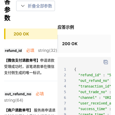
答
折叠全部参数
参
数
应答示例
200 OK
200 OK
必填
string(32)
refund_id
【微信支付退款单号】
申请退款
受理成功时，该笔退款单在微信
1
{
支付侧生成的唯一标识。
2
"refund_id"
:
"50
3
"out_refund_no"
:
4
"transaction_id"
5
"out_trade_no"
:
必填
out_refund_no
6
"channel"
:
"ORIG
string(64)
7
"user_received_ac
8
"success_time"
:
【商户退款单号】
服务商申请退
9
"create_time"
:
"