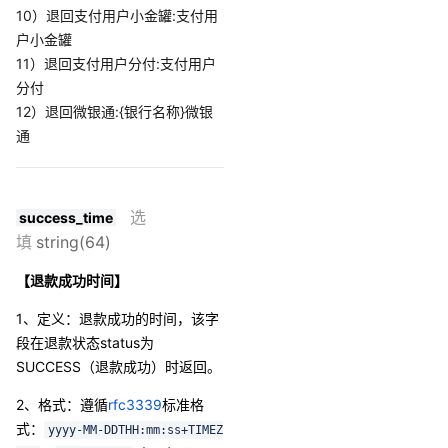
10）退回支付用户小金罐:支付用
户小金罐
11）退回支付用户分付:支付用户
分付
12）退回微银通:{银行名称}微银
通
选
success_time
填
string(64)
【退款成功时间】
1、定义：退款成功的时间，该字
段在退款状态status为
SUCCESS（退款成功）时返回。
2、格式
：
遵循
rfc3339
标准格
式：
yyyy-MM-DDTHH:mm:ss+TIMEZ