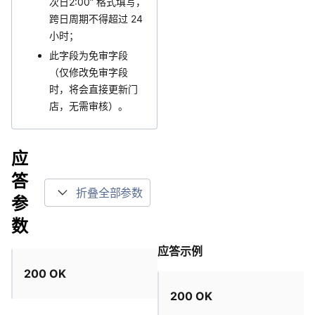
次日2:00” 格式填写，
跨日周期不得超过 24
小时；
此字段为免审字段
（仅修改免审字段
时，将会直接更新门
店，无需审核）。
应
答
折叠全部参数
参
数
应答示例
200 OK
200 OK