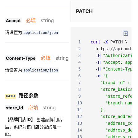
PATCH
必填
string
Accept
请设置为
application/json
1
curl
-X
PATCH
\
2
https
:
/
/api
.mch
.w
3
-H
"Authorization
必填
string
Content-Type
4
-H
"Accept: appli
5
-H
"Content-Type:
请设置为
application/json
6
-d
'{
7
    "brand_id" : "1
8
    "store_basics" 
路径参数
9
      "store_refere
PATH
10
      "branch_nam
必填
string
store_id
11
    },
12
    "store_address"
【品牌门店ID】
创建品牌门店
13
      "address_code
后，系统为该门店分配的唯一
14
      "address_d
ID。
15
      "address_co