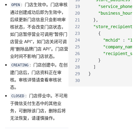
: 门店生效中。门店审核
OPEN
19
"service_phone"
通过创建成功后即为生效中，
20
"business_hours
后续更新门店信息只会影响审
21
}
,
核状态，不会改变门店状态，
22
"store_recipient"
23
{
如门店暂停营业可调用“暂停门
24
"mchid"
:
"12
店营业 API”，如门店关闭可调
25
"company_name
用“删除品牌门店 API”。门店营
26
"recipient_st
业时间不影响门店状态。
27
}
: 门店创建中。在创
CREATING
28
]
建门店后，门店资料正在审
29
}
核。审核详情请查看审核状
30
态。
: 门店停业中。不可用
CLOSED
于微信支付生态中的其他业
务，可删除该门店，删除后将
无法恢复，请谨慎操作。