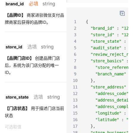
必填
string
brand_id
【品牌ID】
商家进驻微信支付品
1
{
牌商家后获得的品牌ID。
2
"brand_id"
:
"123
3
"store_id"
:
"123
4
"store_state"
:
"
选填
string
store_id
5
"audit_state"
:
"
6
"review_reject_re
【品牌门店ID】
创建品牌门店
7
"store_basics"
:
后，系统为该门店分配的唯一
8
"store_referenc
ID。
9
"branch_name"
:
10
}
,
11
"store_address"
:
12
"address_code"
选填
string
store_state
13
"address_detail
14
"address_comple
【门店状态】
用于描述门店当前
15
"longitude"
:
"
状态
16
"latitude"
:
"3
17
}
,
可选取值
18
"store_business"