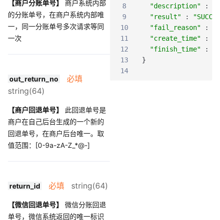
【商户分账单号】
商户系统内部
8
"description"
:
"
的分账单号，在商户系统内部唯
9
"result"
:
"SUCCE
一，同一分账单号多次请求等同
10
"fail_reason"
:
"
一次
11
"create_time"
:
"
12
"finish_time"
:
"
13
}
14
必填
out_return_no
string(64)
【商户回退单号】
此回退单号是
商户在自己后台生成的一个新的
回退单号，在商户后台唯一。取
值范围：[0-9a-zA-Z_*@-]
必填
string(64)
return_id
【微信回退单号】
微信分账回退
单号，微信系统返回的唯一标识