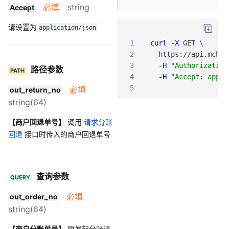
必填
string
Accept
请设置为
application/json
1
curl
-X
GET
\
2
https
:
/
/api
.mch
.w
3
-H
"Authorization
路径参数
PATH
4
-H
"Accept: appli
5
必填
out_return_no
string(64)
【商户回退单号】
调用
请求分账
回退
接口时传入的商户回退单号
查询参数
QUERY
必填
out_order_no
string(64)
【商户分账单号】
原发起分账请