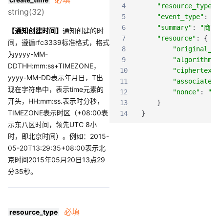
4
"resource_type"
string(32)
5
"event_type"
:
"
6
"summary"
:
"商家
【通知创建时间】
通知创建的时
7
"resource"
:
{
间，遵循rfc3339标准格式，格式
8
"original_t
为yyyy-MM-
9
"algorithm"
DDTHH:mm:ss+TIMEZONE，
10
"ciphertext
yyyy-MM-DD表示年月日，T出
11
"associated
现在字符串中，表示time元素的
12
"nonce"
:
"f
开头，HH:mm:ss.表示时分秒，
13
}
TIMEZONE表示时区（+08:00表
14
}
示东八区时间，领先UTC 8小
时，即北京时间）。例如：2015-
05-20T13:29:35+08:00表示北
京时间2015年05月20日13点29
分35秒。
必填
resource_type