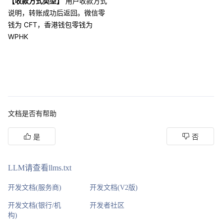
【收款方式类型】
用户收款方式
说明，转账成功后返回。微信零
钱为 CFT，香港钱包零钱为
WPHK
文档是否有帮助
是
否
LLM请查看llms.txt
开发文档(服务商)
开发文档(V2版)
开发文档(银行/机
开发者社区
构)