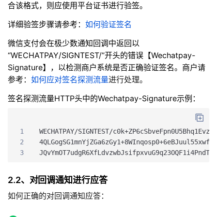
合该格式，则应使用平台证书进行验签。
详细验签步骤请参考：
如何验证签名
微信支付会在极少数通知回调中返回以
“WECHATPAY/SIGNTEST/”开头的错误【Wechatpay-
Signature】，以检测商户系统是否正确验证签名。商户请
参考：
如何应对签名探测流量
进行处理。
签名探测流量HTTP头中的Wechatpay-Signature示例：
1
WECHATPAY/SIGNTEST/c0k+ZP6cSbveFpn0U5Bhq1Evz0
2
4QLGogSG1mnYjZGa6zGy1+8WInqosp0+6eBJuul55xwf3
3
JQvYmOT7udgR6XfLdvzwbJsifpxvuG9q23OQF1i4PndT7
2.2、对回调通知进行应答
如何正确的对回调通知应答：