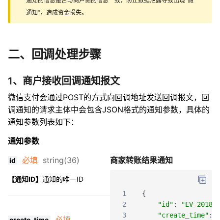
通知的信息是否与商户侧的信息一致，防止数据泄露导致出现“假
通知”，造成资金损失。
二、回调处理步骤
1、商户接收回调通知报文
微信支付会通过POST的方式向回调地址发送回调报文，回
调通知的请求主体中会包含JSON格式的通知参数，具体的
通知参数列表如下：
通知参数
必填
string(36)
商家转账结果通知
id
【通知ID】
通知的唯一ID
1
{
2
"id"
:
"EV-20180
3
"create_time"
:
必填
create_time