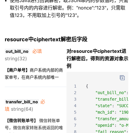
使用Java进行回调解密，取JSON串内的参数值时，只需
取引号内的内容进行解密。例："nonce":"123"，只需取
值123，不用取加上引号的"123"。
resource中ciphertext解密后字段
必填
对resource中ciphertext进
out_bill_no
string(32)
行解密后，得到的资源对象示
例
【商户单号】
商户系统内部的商
家单号，在商户系统内部唯一
1
{
2
"out_bill_no"
:
3
"transfer_bill_
必
transfer_bill_no
4
"state"
:
"SUCCE
填
string(64)
5
"mch_id"
:
"1900
6
"transfer_amoun
【微信转账单号】
微信转账单
7
"openid"
:
"o-MY
号，微信商家转账系统返回的唯
8
"fail_reason"
: