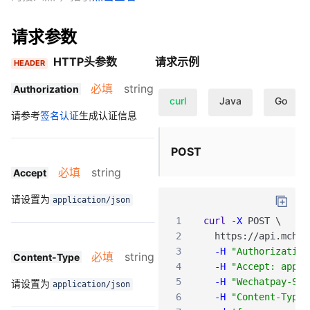
请求参数
HTTP头参数
请求示例
HEADER
必填
string
Authorization
curl
Java
Go
请参考
签名认证
生成认证信息
POST
必填
string
Accept
请设置为
application/json
1
curl
-X
POST
\
2
https
:
/
/api
.mch
.w
3
-H
"Authorization
必填
string
Content-Type
4
-H
"Accept: appli
5
-H
"Wechatpay-Ser
请设置为
application/json
6
-H
"Content-Type: