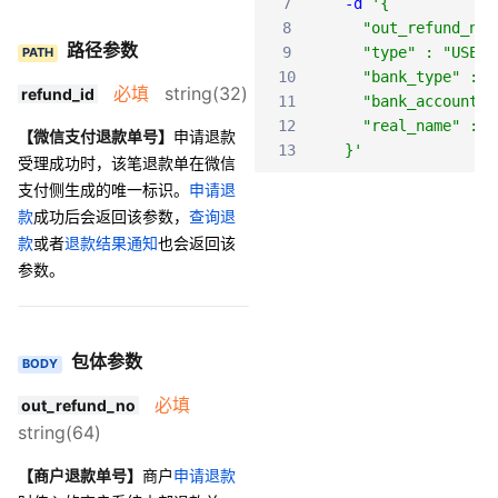
7
-d
'{
8
    "out_refund_no"
路径参数
9
    "type" : "USER_
PATH
10
    "bank_type" : "
必填
string(32)
refund_id
11
    "bank_account" 
12
    "real_name" : "
【微信支付退款单号】
申请退款
13
  }'
受理成功时，该笔退款单在微信
支付侧生成的唯一标识。
申请退
款
成功后会返回该参数，
查询退
款
或者
退款结果通知
也会返回该
参数。
包体参数
BODY
必填
out_refund_no
string(64)
【商户退款单号】
商户
申请退款