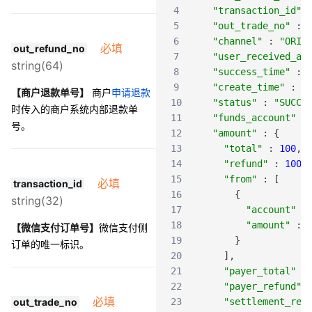
4
"transaction_id"
5
"out_trade_no"
:
6
"channel"
:
"ORIG
必填
out_refund_no
7
"user_received_ac
string(64)
8
"success_time"
:
9
"create_time"
:
"
【商户退款单号】
商户
申请退款
10
"status"
:
"SUCCE
时传入的商户系统内部退款单
11
"funds_account"
:
号。
12
"amount"
:
{
13
"total"
:
100
,
14
"refund"
:
100
,
15
"from"
:
[
必填
transaction_id
16
{
string(32)
17
"account"
:
18
"amount"
:
【微信支付订单号】
微信支付侧
19
}
订单的唯一标识。
20
]
,
21
"payer_total"
:
22
"payer_refund"
必填
out_trade_no
23
"settlement_ref