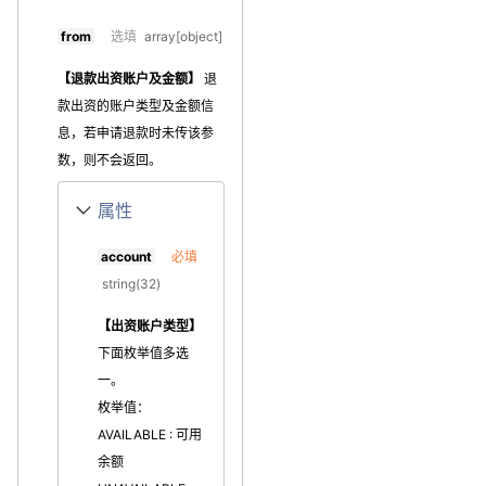
from
选填
array[object]
【退款出资账户及金额】
退
款出资的账户类型及金额信
息，若申请退款时未传该参
数，则不会返回。
属性
account
必填
string(32)
【出资账户类型】
下面枚举值多选
一。
枚举值：
AVAILABLE : 可用
余额