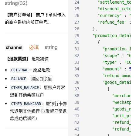
24
"settlement_tot
string(32)
25
"discount_refun
【商户订单号】
商户下单时传入
26
"currency"
:
"C
的商户系统内部订单号。
27
"refund_fee"
:
28
}
,
29
"promotion_detail
30
{
必填
string
channel
31
"promotion_id
32
"scope"
:
"GL
【退款渠道】
退款渠道
33
"type"
:
"COU
34
"amount"
:
5
,
: 原路退款
ORIGINAL
35
"refund_amoun
: 退回到余额
BALANCE
36
"goods_detail
: 原账户异常
OTHER_BALANCE
37
{
退到其他余额账户
38
"merchant
39
"wechatpa
: 原银行卡异
OTHER_BANKCARD
40
"goods_na
常退到其他银行卡(发起异常退
41
"unit_pri
款成功后返回)
42
"refund_a
43
"refund_q
44
}