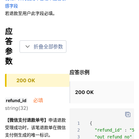
感字段
若退款至用户此字段必填。
应
答
折叠全部参数
参
数
应答示例
200 OK
200 OK
必填
refund_id
string(32)
【微信支付退款单号】
申请退款
1
{
受理成功时，该笔退款单在微信
2
"refund_id"
:
"50
支付侧生成的唯一标识。
3
"out_refund_no"
: