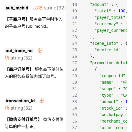
18
"amount"
:
{
必填
string(32)
sub_mchid
19
"total"
:
100
,
20
"payer_total"
:
【子商户号】
服
务商下单时传入
21
"currency"
:
"C
的子商户号sub_mchid。
22
"payer_currency
23
}
,
24
"scene_info"
:
{
必
25
"device_id"
:
"
out_trade_no
26
}
,
填
string(32)
27
"promotion_detail
【商户订单号】
服务商下单时传
28
{
29
"coupon_id"
:
入的服务商系统内部订单号。
30
"name"
:
"单品
31
"scope"
:
"GL
32
"type"
:
"CAS
必
transaction_id
33
"amount"
:
10
填
string(32)
34
"stock_id"
:
35
"wechatpay_co
【微信支付订单号】
微信支付侧
36
"merchant_con
订单的唯一标识。
37
"other_contri