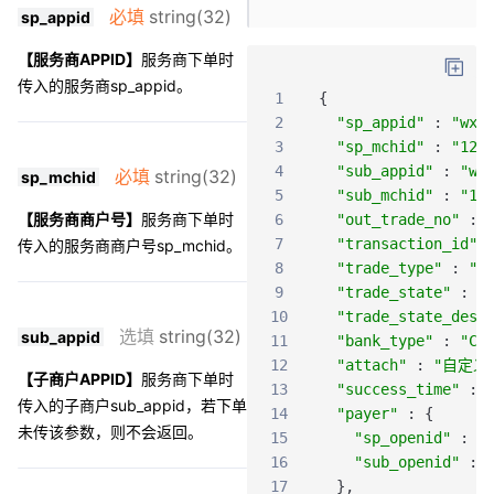
必填
string(32)
sp_appid
【服务商APPID】
服务商下单时
传入的服务商sp_appid。
1
{
2
"sp_appid"
:
"wx8
3
"sp_mchid"
:
"123
4
"sub_appid"
:
"wx
必填
string(32)
sp_mchid
5
"sub_mchid"
:
"19
【服务商商户号】
服务商下单时
6
"out_trade_no"
:
7
"transaction_id"
传入的服务商商户号sp_mchid。
8
"trade_type"
:
"M
9
"trade_state"
:
"
10
"trade_state_desc
选填
string(32)
sub_appid
11
"bank_type"
:
"CM
12
"attach"
:
"自定义
【子商户APPID】
服务商下单时
13
"success_time"
:
传入的子商户sub_appid
，若下单
14
"payer"
:
{
未传该参数，则不会返回。
15
"sp_openid"
:
"
16
"sub_openid"
:
17
}
,