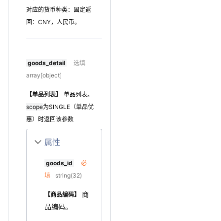
对应的货币种类：固定返
回：CNY，人民币。
goods_detail
选填
array[object]
【单品列表】
单品列表。
scope
为
SINGLE（单品优
惠）
时返回该参数
属性
goods_id
必
填
string(32)
商
【商品编码】
品编码。