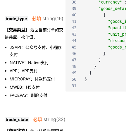
38
"currency"
:
39
"goods_detail
40
{
必填
string(16)
trade_type
41
"goods_id
42
"quantity
【交易类型】
返回当前订单的交
43
"unit_pri
易类型，枚举值：
44
"discount
JSAPI：公众号支付、小程序
45
"goods_re
46
}
支付
47
]
NATIVE：Native支付
48
}
APP：APP支付
49
]
MICROPAY：付款码支付
50
}
51
MWEB：H5支付
FACEPAY：刷脸支付
必填
string(32)
trade_state
【交易状态】
返回订单当前交易