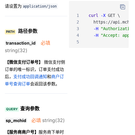
请设置为
application/json
1
curl
-X
GET
\
2
https
:
/
/api
.mch
.w
3
-H
"Authorization
路径参数
PATH
4
-H
"Accept: appli
5
必填
transaction_id
string(32)
【微信支付订单号】
微信支付侧
订单的唯一标识，订单支付成功
后，
支付成功回调通知
和
商户订
单号查询订单
会返回该参数。
查询参数
QUERY
必填
string(32)
sp_mchid
【服务商商户号】
服务商下单时