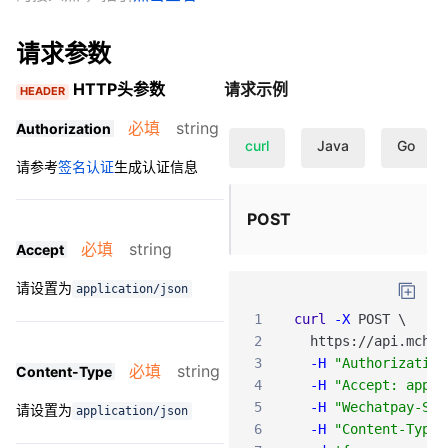
请求参数
HTTP头参数
请求示例
HEADER
必填
string
Authorization
curl
Java
Go
请参考
签名认证
生成认证信息
POST
必填
string
Accept
请设置为
application/json
1
curl
-X
POST
\
2
https
:
/
/api
.mch
.w
3
-H
"Authorization
必填
string
Content-Type
4
-H
"Accept: appli
5
-H
"Wechatpay-Ser
请设置为
application/json
6
-H
"Content-Type: