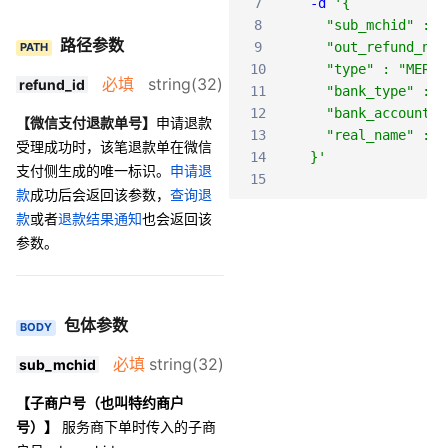
7
-d
'{
8
    "sub_mchid" : "
路径参数
9
    "out_refund_no"
PATH
10
    "type" : "MERCH
必填
string(32)
refund_id
11
    "bank_type" : "
12
    "bank_account" 
【微信支付退款单号】
申请退款
13
    "real_name" : "
受理成功时，该笔退款单在微信
14
  }'
支付侧生成的唯一标识。
申请退
15
款
成功后会返回该参数，
查询退
款
或者
退款结果通知
也会返回该
参数。
包体参数
BODY
必填
string(32)
sub_mchid
【子商户号（也叫特约商户
号）】
服务商下单时传入的子商