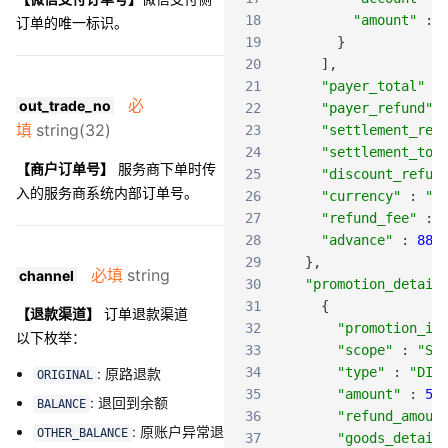
18
"amount"
:
订单的唯一标识。
19
}
20
]
,
21
"payer_total"
:
必
out_trade_no
22
"payer_refund"
填
string(32)
23
"settlement_ref
24
"settlement_tot
【商户订单号】
服务商下单时传
25
"discount_refun
入的服务商系统内部订单号。
26
"currency"
:
"C
27
"refund_fee"
:
28
"advance"
:
888
29
}
,
必填
string
channel
30
"promotion_detail
31
{
【退款渠道】
订单退款渠道
32
"promotion_id
以下枚举：
33
"scope"
:
"SI
34
"type"
:
"DIS
: 原路退款
ORIGINAL
35
"amount"
:
5
,
: 退回到余额
BALANCE
36
"refund_amoun
: 原账户异常退
OTHER_BALANCE
37
"goods_detail