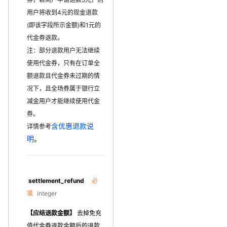
用户将收到4元的现金退款
(即该字段所示金额)和1元的
代金券退款。
注：部分退款用户无法继续
使用代金券，只有在订单全
额退款且代金券未过期的情
况下，且全场券属于银行立
减金用户才能继续使用代金
券。
含优惠退款说
详情参考
明
。
settlement_refund
必
填
integer
【应结退款金额】
去掉免充
值代金券退款金额后的退款