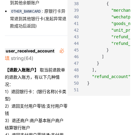
到其他余额账户
38
{
39
"merchant
: 原银行卡异
OTHER_BANKCARD
40
"wechatpa
常退到其他银行卡(发起异常退
41
"goods_na
款成功后返回)
42
"unit_pri
43
"refund_a
44
"refund_q
必
45
}
user_received_account
46
]
填
string(64)
47
}
【退款入账账户】
取当前退款单
48
]
,
49
"refund_account"
的退款入账方，有以下几种情
50
}
况：
51
1）退回银行卡：{银行名称}{卡类
型}
2）退回支付用户零钱:支付用户零
钱
3）退还商户:商户基本账户商户
结算银行账户
4）退回支付用户零钱通:支付用