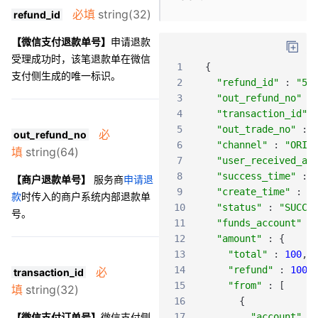
必填
string(32)
refund_id
【微信支付退款单号】
申请退款
受理成功时，该笔退款单在微信
1
{
支付侧生成的唯一标识。
2
"refund_id"
:
"50
3
"out_refund_no"
:
4
"transaction_id"
5
"out_trade_no"
:
必
out_refund_no
6
"channel"
:
"ORIG
填
string(64)
7
"user_received_ac
8
"success_time"
:
【商户退款单号】
服务商
申请退
9
"create_time"
:
"
款
时传入的商户系统内部退款单
10
"status"
:
"SUCCE
号。
11
"funds_account"
:
12
"amount"
:
{
13
"total"
:
100
,
14
"refund"
:
100
,
必
transaction_id
15
"from"
:
[
填
string(32)
16
{
【微信支付订单号】
微信支付侧
17
"account"
: